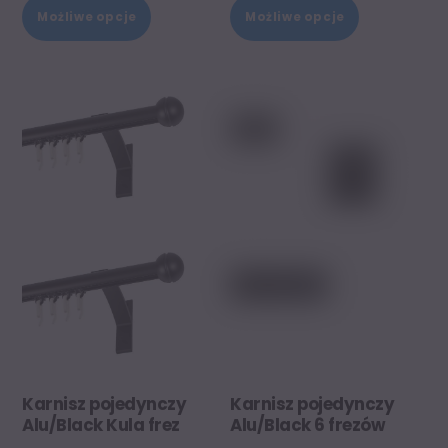
Ten
Ten
Możliwe opcje
Możliwe opcje
produkt
produkt
ma
ma
wiele
wiele
wariantów.
wariantów.
Opcje
Opcje
można
można
wybrać
wybrać
na
na
stronie
stronie
produktu
produktu
Karnisz pojedynczy
Karnisz pojedynczy
Alu/Black Kula frez
Alu/Black 6 frezów