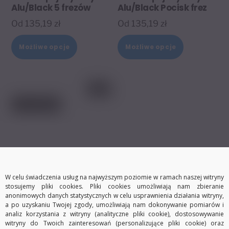
Alu/Black 5 frezów
Alu/Black Pocisk frez
Od
135,19
zł
Od
135,19
zł
Ten
Ten
Możliwe opcje
Możliwe opcje
produkt
produkt
ma
ma
wiele
wiele
wariantów.
wariantów.
Opcje
Opcje
można
można
wybrać
wybrać
na
na
stronie
stronie
W celu świadczenia usług na najwyższym poziomie w ramach naszej witryny
stosujemy pliki cookies. Pliki cookies umożliwiają nam zbieranie
produktu
produktu
anonimowych danych statystycznych w celu usprawnienia działania witryny,
a po uzyskaniu Twojej zgody, umożliwiają nam dokonywanie pomiarów i
analiz korzystania z witryny (analityczne pliki cookie), dostosowywanie
witryny do Twoich zainteresowań (personalizujące pliki cookie) oraz