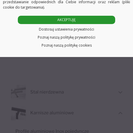
przedstawianie odpowiednich dla Ciebie informacji oraz reklam (pliki
cookie do targetowania).
Karnisz pojedynczy
Alu/Black Stożek frez
AKCEPTUJĘ
Od
135,19
zł
Dostosuj ustawienia prywatności
Ten
Poznaj naszą politykę prywatności
Możliwe opcje
produkt
Poznaj naszą politykę cookies
ma
wiele
wariantów.
Opcje
można
Stal nierdzewna
wybrać
na
stronie
Karnisze aluminiowe
produktu
Profile aluminiowe Inox pojedyncze