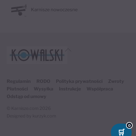
Karnisze nowoczesne
Back
To
Top
Regulamin
RODO
Polityka prywatności
Zwroty
Płatności
Wysyłka
Instrukcje
Współpraca
Odstąp od umowy
©
Karnisze.com
2026
Designed by
kurzyk.com
0
🛒