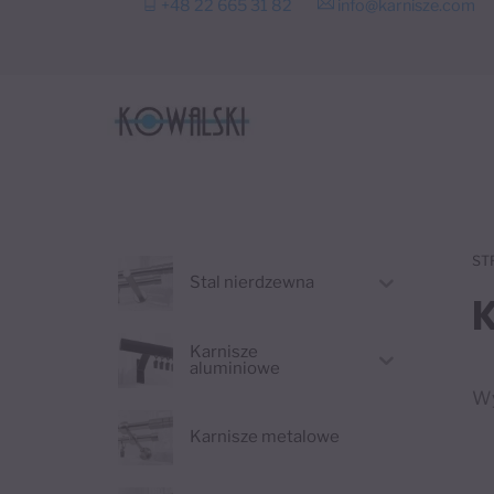
+48 22 665 31 82
info@karnisze.com
to
content
ST
Stal nierdzewna
Karnisze
aluminiowe
Wy
Karnisze metalowe