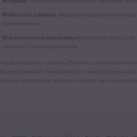
W sypialni.
Stwórz przytulną atmosferę, wybierając ciem
W biurze lub gabinecie.
Nadaj pomieszczeniom profesjon
matowym liniom.
W przestrzeniach industrialnych.
Doskonale wpisują się 
charakter i minimalistyczny styl.
rnisze metalowe o średnicy 25 mm w czarnym macie to pr
łączenia trwałości, funkcjonalności i nowoczesnego stylu. 
skonale sprawdzą się zarówno w domach, jak i w przestr
Back