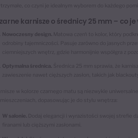
trzymałe, co czyni je idealnym wyborem do każdego pomi
zarne karnisze o średnicy 25 mm – co je
Nowoczesny design.
Matowa czerń to kolor, który podkre
odrobiny tajemniczości. Pasuje zarówno do jasnych przest
ciemniejszych wnętrz, gdzie harmonijnie współgra z poz
Optymalna średnica.
Średnica 25 mm sprawia, że karnisze
zawieszenie nawet cięższych zasłon, takich jak blackout
rnisze w kolorze czarnego matu są niezwykle uniwersaln
mieszczeniach, dopasowując je do stylu wnętrza:
W salonie.
Dodaj elegancji i wyrazistości swojej strefie d
firanami lub cięższymi zasłonami.