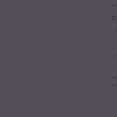
wy
C
Ka
po