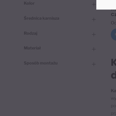
Kolor
K
Cz
Średnica karnisza
O
Rodzaj
Materiał
Sposób montażu
d
Ka
wy
po
pr