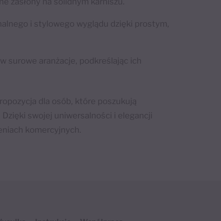
ne zasłony na solidnym karniszu.
alnego i stylowego wyglądu dzięki prostym,
w surowe aranżacje, podkreślając ich
opozycja dla osób, które poszukują
Dzięki swojej uniwersalności i elegancji
zeniach komercyjnych.