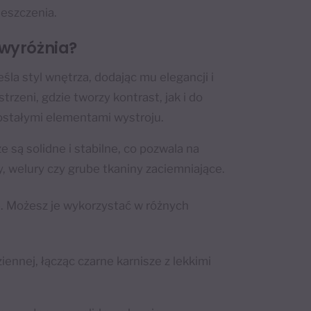
eszczenia.
 wyróżnia?
śla styl wnętrza, dodając mu elegancji i
rzeni, gdzie tworzy kontrast, jak i do
ostałymi elementami wystroju.
 są solidne i stabilne, co pozwala na
y, welury czy grube tkaniny zaciemniające.
e. Możesz je wykorzystać w różnych
ziennej, łącząc czarne karnisze z lekkimi