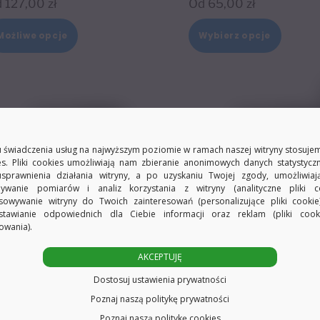
d
127,00
zł
Od
65,00
zł
Ten
Ten
Możliwe opcje
Wybierz opcje
produkt
produk
ma
ma
wiele
wiele
wariantów.
warian
Opcje
Opcje
 świadczenia usług na najwyższym poziomie w ramach naszej witryny stosujem
można
można
es. Pliki cookies umożliwiają nam zbieranie anonimowych danych statystycz
wybrać
wybra
usprawnienia działania witryny, a po uzyskaniu Twojej zgody, umożliwia
ywanie pomiarów i analiz korzystania z witryny (analityczne pliki co
na
na
sowywanie witryny do Twoich zainteresowań (personalizujące pliki cookie
stronie
stroni
stawianie odpowiednich dla Ciebie informacji oraz reklam (pliki coo
owania).
produktu
produk
AKCEPTUJĘ
Dostosuj ustawienia prywatności
Poznaj naszą politykę prywatności
Poznaj naszą politykę cookies