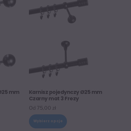
 Ø25 mm
Karnisz pojedynczy Ø25 mm
Czarny mat 3 Frezy
Od
75,00
zł
Ten
Wybierz opcje
t
produkt