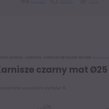
dostawa
wysyłka
zwrot
RONA GŁÓWNA
/
KARNISZE
/
KARNISZE METALOWE Ø25 MM
/ Karnisze 
Karnisze czarny mat Ø2
świetlanie wszystkich wyników: 8