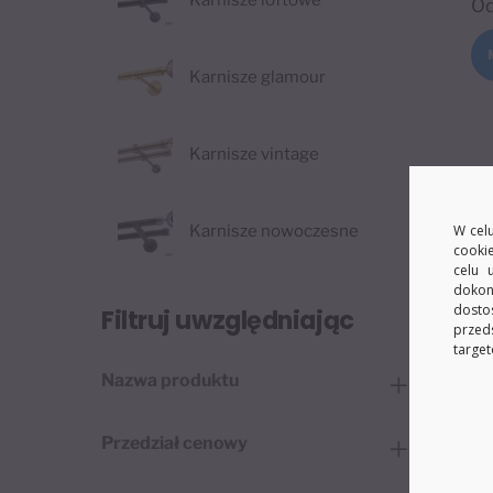
Karnisze loftowe
O
Karnisze glamour
Karnisze vintage
W celu
Karnisze nowoczesne
cooki
celu 
dokon
dosto
Filtruj uwzględniając
przed
target
Nazwa produktu
Przedział cenowy