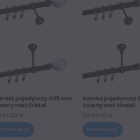
arnisz pojedynczy Ø25 mm
Karnisz pojedynczy
arny mat Cristal
Czarny mat Vivaldi
d
87,00
zł
Od
83,00
zł
Ten
Ten
Możliwe opcje
Możliwe opcje
produkt
produk