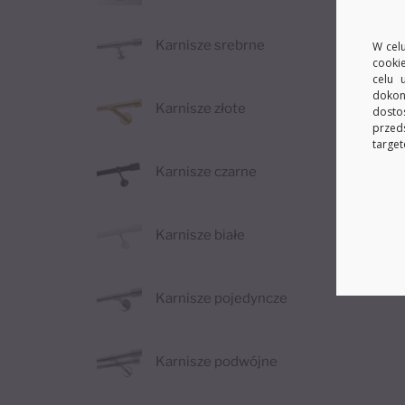
O
Karnisze srebrne
W celu
cooki
celu 
dokon
Karnisze złote
dosto
przed
target
Karnisze czarne
Karnisze białe
Karnisze pojedyncze
Karnisze podwójne