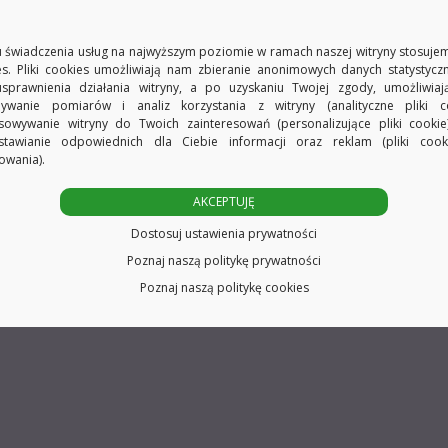
d
59,27
zł
Ten
Możliwe opcje
 świadczenia usług na najwyższym poziomie w ramach naszej witryny stosujem
produkt
es. Pliki cookies umożliwiają nam zbieranie anonimowych danych statystycz
usprawnienia działania witryny, a po uzyskaniu Twojej zgody, umożliwia
ma
ywanie pomiarów i analiz korzystania z witryny (analityczne pliki co
sowywanie witryny do Twoich zainteresowań (personalizujące pliki cookie
wiele
stawianie odpowiednich dla Ciebie informacji oraz reklam (pliki coo
wariantów.
owania).
Opcje
AKCEPTUJĘ
można
Dostosuj ustawienia prywatności
wybrać
Poznaj naszą politykę prywatności
na
Poznaj naszą politykę cookies
stronie
produktu