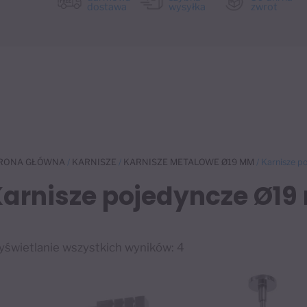
dostawa
wysyłka
zwrot
RONA GŁÓWNA
/
KARNISZE
/
KARNISZE METALOWE Ø19 MM
/ Karnisze 
Karnisze pojedyncze Ø19
świetlanie wszystkich wyników: 4