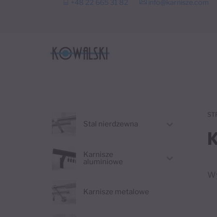
+48 22 665 31 82
info@karnisze.com
to
content
ST
Stal nierdzewna
Karnisze
aluminiowe
Wy
Karnisze metalowe