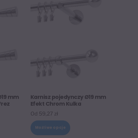
 Ø19 mm
Karnisz pojedynczy Ø19 mm
Frez
Efekt Chrom Kulka
Od
59,27
zł
Ten
Możliwe opcje
t
produkt