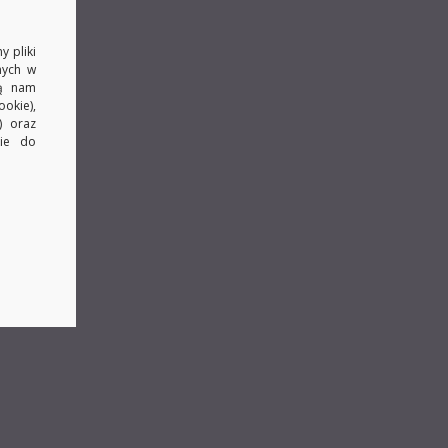
y pliki
nych w
ją nam
okie),
) oraz
kie do