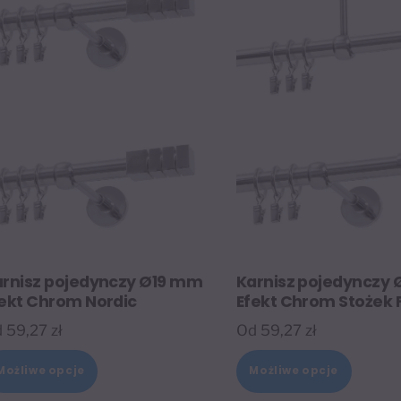
arnisz pojedynczy Ø19 mm
Karnisz pojedynczy
ekt Chrom Nordic
Efekt Chrom Stożek 
d
59,27
zł
Od
59,27
zł
Ten
Ten
Możliwe opcje
Możliwe opcje
produkt
produk