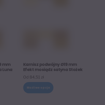
na
stronie
tu
produktu
19 mm
Karnisz podwójny Ø19 mm
a Luna
Efekt mosiądz satyna Stożek
Od
84,51
zł
Ten
Możliwe opcje
t
produkt
ma