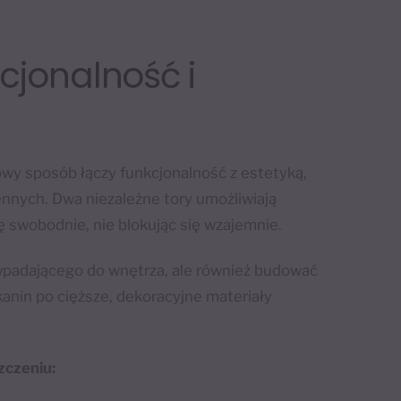
wiele
tów.
wariantów.
Opcje
cjonalność i
można
wybrać
na
stronie
owy sposób łączy funkcjonalność z estetyką,
tu
produktu
nnych. Dwa niezależne tory umożliwiają
ię swobodnie, nie blokując się wzajemnie.
a wpadającego do wnętrza, ale również budować
anin po cięższe, dekoracyjne materiały
zczeniu: