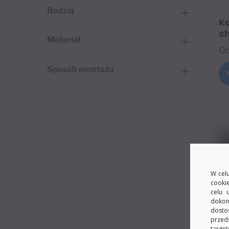
Rodzaj
K
c
Materiał
O
Sposób montażu
W celu
cooki
celu 
dokon
dosto
przed
target