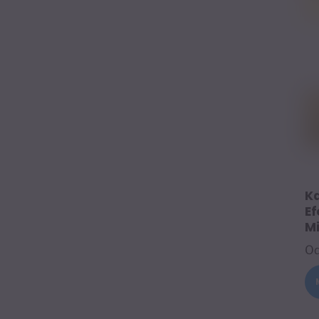
K
Ef
M
O