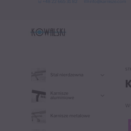
+48 22 665 31 82
info@karnisze.com
to
content
ST
Stal nierdzewna
Karnisze
aluminiowe
Wy
Karnisze metalowe