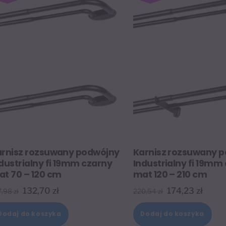
arnisz rozsuwany podwójny
Karnisz rozsuwany 
dustrialny fi 19mm czarny
Industrialny fi 19mm
t 70 – 120 cm
mat 120 – 210 cm
Pierwotna
Aktualna
Pierwotna
Aktua
132,70
zł
174,23
zł
7,98
zł
220,54
zł
cena
cena
cena
cena
Dodaj do koszyka
Dodaj do koszyka
wynosiła:
wynosi:
wynosiła:
wynos