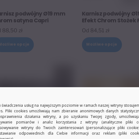
arnisz podwójny Ø19 mm
Karnisz podwójny Ø
hrom satyna Capri
Efekt Chrom Stożek 
d
88,50
zł
Od
84,51
zł
Ten
Ten
Możliwe opcje
Możliwe opcje
produkt
produk
ma
ma
wiele
wiele
wariantów.
warian
Opcje
Opcje
można
można
wybrać
wybrać
 świadczenia usług na najwyższym poziomie w ramach naszej witryny stosujem
es. Pliki cookies umożliwiają nam zbieranie anonimowych danych statystycz
na
na
usprawnienia działania witryny, a po uzyskaniu Twojej zgody, umożliwia
stronie
stronie
ywanie pomiarów i analiz korzystania z witryny (analityczne pliki co
sowywanie witryny do Twoich zainteresowań (personalizujące pliki cookie
produktu
produk
stawianie odpowiednich dla Ciebie informacji oraz reklam (pliki coo
owania).