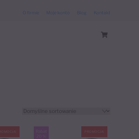
O firmie
Moje konto
Blog
Kontakt
Cart
Rabat
ROMOCJA!
PROMOCJA!
20 %