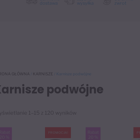
dostawa
wysyłka
zwrot
RONA GŁÓWNA
/
KARNISZE
/ Karnisze podwójne
Karnisze podwójne
świetlanie 1–15 z 120 wyników
Rabat
Rabat
PROMOCJA!
P
20 %
20 %