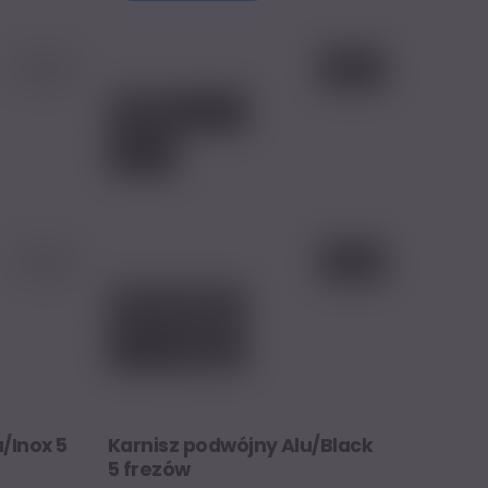
 zł.
259,17 zł.
207,34 zł.
/Inox 5
Karnisz podwójny Alu/Black
5 frezów