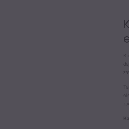
K
Ka
da
za
Ta
el
za
Ka