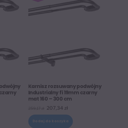
podwójny
Karnisz rozsuwany podwójny
 czarny
Industrialny fi 19mm czarny
mat 160 – 300 cm
lna
Pierwotna
Aktualna
207,34
zł
259,17
zł
cena
cena
Dodaj do koszyka
i:
wynosiła:
wynosi: