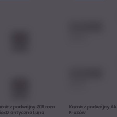
167,98 zł.
132,70 zł.
220,54 zł.
174,23
arnisz podwójny Ø19 mm
Karnisz podwójny Alu
iedz antyczna Luna
Frezów