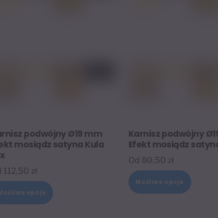
na
można
stronie
wybrać
produk
na
stronie
produktu
arnisz podwójny Ø19 mm
Karnisz podwójny Ø
ekt mosiądz satyna Kula
Efekt mosiądz satyn
ix
Od
80,50
zł
d
112,50
zł
Ten
Możliwe opcje
Ten
produk
Możliwe opcje
produkt
ma
ma