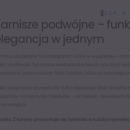
wiele
wiele
warian
1
2
3
4
...
8
›
wariantów.
Opcje
arnisze podwójne – funk
Opcje
można
można
elegancja w jednym
wybrać
wybrać
na
na
stronie
rnisze podwójne to rozwiązanie, które w wyjątkowy i styl
stronie
produk
jąc możliwość tworzenia wielowarstwowych aranżacji okie
produktu
wieszenie jednocześnie firan i zasłon, które przesuwają s
kie połączenie pozwala nie tylko regulować ilość światł
eganckie kompozycje tekstylne – od lekkich, zwiewnych tk
ciemniające.
rnisz 2 torowy prezentuje się świetnie w każdym pomies