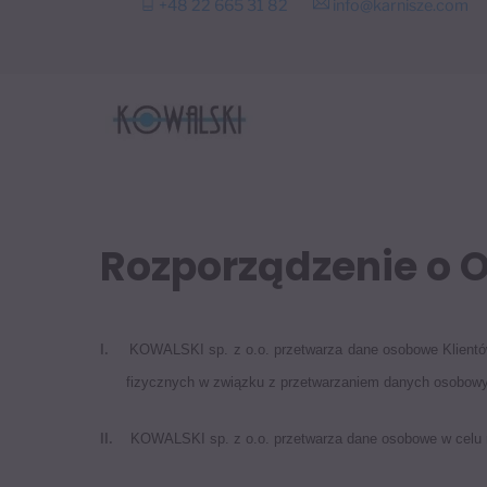
+48 22 665 31 82
info@karnisze.com
to
content
Rozporządzenie o 
I.
KOWALSKI sp. z o.o. przetwarza dane osobowe Klientów
fizycznych w związku z przetwarzaniem danych osobowyc
II.
KOWALSKI sp. z o.o. przetwarza dane osobowe w celu rea