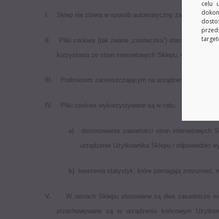
celu 
dokon
I.
Sklep nie zbiera w sposób automatyczny żadnych informac
dosto
przed
target
II.
Pliki cookies (tak zwane „ciasteczka”) stanowią dane 
korzystania ze stron internetowych Sklepu. Cookies zaz
III.
Podmiotem zamieszczającym na urządzeniu końcowym Uż
IV.
Pliki cookies wykorzystywane są w celu:
a)
dostosowania zawartości stron internetowych S
urządzenie Użytkownika Sklepu i odpowiednio wyś
b)
tworzenia statystyk, które pomagają zrozumieć, w
V.
W ramach Sklepu stosowane są dwa zasadnicze rodzaj
przechowywane są w urządzeniu końcowym Użytkownika