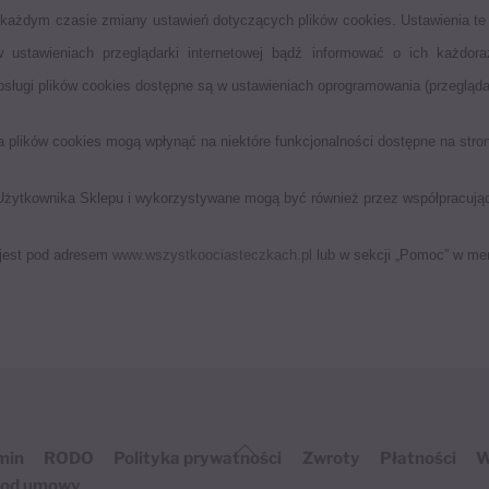
ażdym czasie zmiany ustawień dotyczących plików cookies. Ustawienia te
 ustawieniach przeglądarki internetowej bądź informować o ich każdo
sługi plików cookies dostępne są w ustawieniach oprogramowania (przeglądark
a plików cookies mogą wpłynąć na niektóre funkcjonalności dostępne na stro
żytkownika Sklepu i wykorzystywane mogą być również przez współpracują
 jest pod adresem
www.wszystkoociasteczkach.pl
lub w sekcji „Pomoc” w men
Back
min
RODO
Polityka prywatności
Zwroty
Płatności
W
To
 od umowy