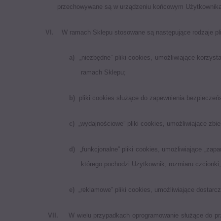
przechowywane są w urządzeniu końcowym Użytkownika p
VI.
W ramach Sklepu stosowane są następujące rodzaje pl
a)
„niezbędne” pliki cookies, umożliwiające korzys
ramach Sklepu;
b)
pliki cookies służące do zapewnienia bezpiecze
c)
„wydajnościowe” pliki cookies, umożliwiające zbie
d)
„funkcjonalne” pliki cookies, umożliwiające „zap
którego pochodzi Użytkownik, rozmiaru czcionki, 
e)
„reklamowe” pliki cookies, umożliwiające dostar
VII.
W wielu przypadkach oprogramowanie służące do prz