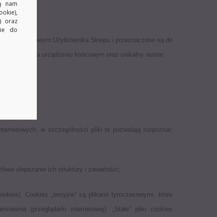
ją nam
okie),
) oraz
kie do
rządzeniu końcowym Użytkownika Sklepu i przeznaczone są do
owywania ich na urządzeniu końcowym oraz unikalny numer.
ator Sklepu.
internetowych; w szczególności pliki te pozwalają rozpoznać
wia ulepszanie ich struktury i zawartości;
cookies). Cookies „sesyjne” są plikami tymczasowymi, które
nia (przeglądarki internetowej). „Stałe” pliki cookies