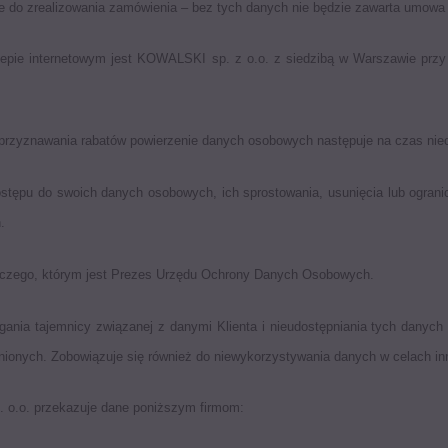
ne do zrealizowania zamówienia – bez tych danych nie będzie zawarta umowa
epie internetowym jest KOWALSKI sp. z o.o. z siedzibą w Warszawie przy 
ę przyznawania rabatów powierzenie danych osobowych następuje na czas nie
ostępu do swoich danych osobowych, ich sprostowania, usunięcia lub ograni
.
orczego, którym jest Prezes Urzędu Ochrony Danych Osobowych.
gania tajemnicy związanej z danymi Klienta i nieudostępniania tych danyc
wnionych. Zobowiązuje się również do niewykorzystywania danych w celach i
 o.o. przekazuje dane poniższym firmom: