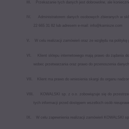
III.
Przekazanie tych danych jest dobrowolne, ale koniecz
IV.
Administratorem danych osobowych zbieranych w skl
22 665 31 82 lub adresem e-mail:
info@karnisze.com
V.
W celu realizacji zamówień oraz ze względu na polityk
VI.
Klient sklepu internetowego mają prawo do żądania d
wobec przetwarzania oraz prawo do przenoszenia danych
VII.
Klient ma prawo do wniesienia skargi do organu nadz
VIII.
KOWALSKI sp. z o.o. zobowiązuje się do przestrze
tych informacji przed dostępem wszelkich osób nieupra
IX.
W celu zapewnienia realizacji zamówień KOWALSKI sp.