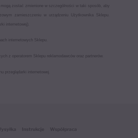
 mogą zostać zmienione w szczególności w taki sposób, aby
razowym zamieszczeniu w urządzeniu Użytkownika Sklepu.
i internetowej).
nach internetowych Sklepu.
cych z operatorem Sklepu reklamodawców oraz partnerów.
u przeglądarki internetowej.
ysyłka
Instrukcje
Współpraca