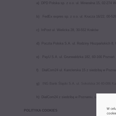
a)
DPD Polska sp. z o.o. ul. Mineralna 15, 02-274 
b)
FedEx expres sp. z o.o. ul. Krucza 16/22, 00-5
c)
InPost ul. Wielicka 28, 30-552 Kraków
d)
Poczta Polska S.A. ul. Rodziny Hiszpańskich 8,
e)
PayU S.A. ul. Grunwaldzka 182, 60-166 Poznań
f)
DialCom24 ul. Kanclerska 15 z siedzibą w Pozna
g)
ING Bank Śląski S.A.
ul. Sokolska 34 40-086 Ka
h)
DialCom24 z siedzibą w Poznaniu, ul. Kanclerska
W celu
POLITYKA COOKIES
cooki