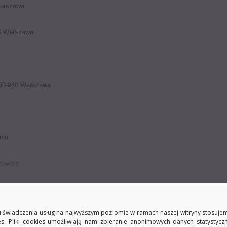
Warszawa
26 Warszawa
 00-940 Warszawa
niu
towice
 15
 świadczenia usług na najwyższym poziomie w ramach naszej witryny stosujem
es. Pliki cookies umożliwiają nam zbieranie anonimowych danych statystycz