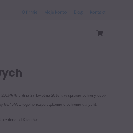
O firmie
Moje konto
Blog
Kontakt
Cart
wych
016/679 z dnia 27 kwietnia 2016 r. w sprawie ochrony osób
y 95/46/WE (ogólne rozporządzenie o ochronie danych).
kuje dane od Klientów.