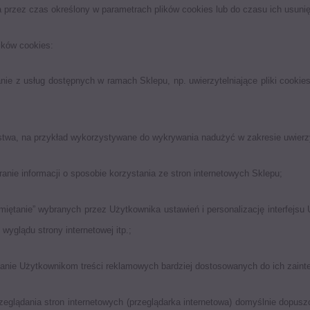
rzez czas określony w parametrach plików cookies lub do czasu ich usunię
ików cookies:
tanie z usług dostępnych w ramach Sklepu, np. uwierzytelniające pliki cook
ństwa, na przykład wykorzystywane do wykrywania nadużyć w zakresie uwierz
ranie informacji o sposobie korzystania ze stron internetowych Sklepu;
amiętanie” wybranych przez Użytkownika ustawień i personalizację interfejsu
wyglądu strony internetowej itp.;
czanie Użytkownikom treści reklamowych bardziej dostosowanych do ich zaint
eglądania stron internetowych (przeglądarka internetowa) domyślnie dopu