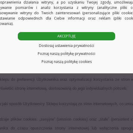
usprawnienia działania witryny, a po uzyskaniu Twojej zgody, umożliwia
ywanie pomiarów i analiz korzystania z witryny (analityczne pliki co
ji, z wyjątkiem informacji zawartych w plikach cookies.
sowywanie witryny do Twoich zainteresowań (personalizujące pliki cookie
stawianie odpowiednich dla Ciebie informacji oraz reklam (pliki coo
owania).
informatyczne, w szczególności pliki tekstowe, które przechowywane są w u
wyczaj zawierają nazwę strony internetowej, z której pochodzą, czas przech
AKCEPTUJĘ
Dostosuj ustawienia prywatności
ytkownika Sklepu pliki cookies oraz uzyskującym do nich dostęp jest oper
Poznaj naszą politykę prywatności
Poznaj naszą politykę cookies
klepu do preferencji Użytkownika oraz optymalizacji korzystania ze stron 
wietlić stronę internetową, dostosowaną do jego indywidualnych potrzeb;
 jaki sposób Użytkownicy Sklepu korzystają ze stron internetowych, co umożli
e plików cookies: „sesyjne” (session cookies) oraz „stałe” (persistent 
 do czasu opuszczenia strony internetowej lub wyłączenia oprogramowa