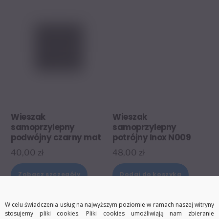
Wieszak
Wieszak
samoprzylepny
samoprzylepny
podwójny czarny mat
potrójny Inox N009
40,00
zł
48,00
zł
Zobacz szczegóły
Dodaj do koszyka
W celu świadczenia usług na najwyższym poziomie w ramach naszej witryny
stosujemy pliki cookies. Pliki cookies umożliwiają nam zbieranie