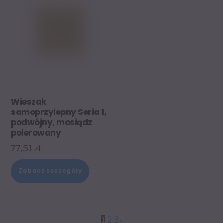
Wieszak
samoprzylepny Seria 1,
podwójny, mosiądz
polerowany
77,51
zł
Zobacz szczegóły
1
2
3
›