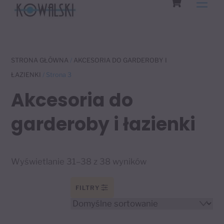
Men
to
content
STRONA GŁÓWNA
/
AKCESORIA DO GARDEROBY I
ŁAZIENKI
/ Strona 3
Akcesoria do
garderoby i łazienki
Wyświetlanie 31–38 z 38 wyników
FILTRY