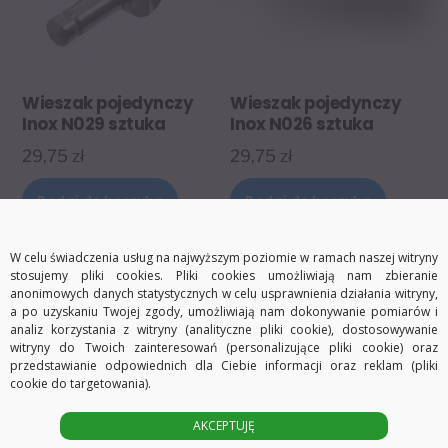
Wieszak pojedynczy
Wieszak pojedynczy
Inox N029 sztuka
Inox N026 sztuka
29,75
zł
29,75
zł
Dodaj do koszyka
Dodaj do koszyka
W celu świadczenia usług na najwyższym poziomie w ramach naszej witryny
stosujemy pliki cookies. Pliki cookies umożliwiają nam zbieranie
anonimowych danych statystycznych w celu usprawnienia działania witryny,
a po uzyskaniu Twojej zgody, umożliwiają nam dokonywanie pomiarów i
analiz korzystania z witryny (analityczne pliki cookie), dostosowywanie
witryny do Twoich zainteresowań (personalizujące pliki cookie) oraz
przedstawianie odpowiednich dla Ciebie informacji oraz reklam (pliki
cookie do targetowania).
AKCEPTUJĘ