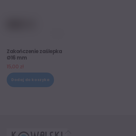
wiele
wariantów.
Opcje
można
wybrać
na
Zakończenie zaślepka
Ø16 mm
stronie
15,00
zł
produktu
Dodaj do koszyka
Back