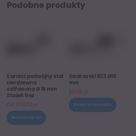
Podobne produkty
Karnisz podwójny stal
Swarovski 823 Ø16
nierdzewna
mm
szlifowana Ø 16 mm
50,00
zł
Stożek frez
Od
208,02
zł
Dodaj do koszyka
Ten
Możliwe opcje
produkt
ma