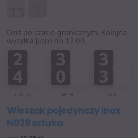
Dziś po czasie granicznym. Kolejna
wysyłka jutro do 12:00.
2
3
3
2
3
3
0
0
0
:
:
4
0
3
4
0
2
4
4
4
2
3
GODZ.
MIN.
SEK.
Wieszak pojedynczy Inox
N039 sztuka