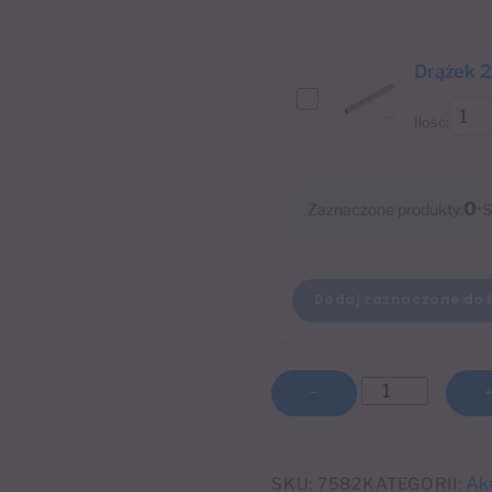
Drążek 2
Ilość:
0
•
Zaznaczone produkty:
S
Dodaj zaznaczone do 
ilość
−
Wspornik
pojedynczy
sufitowy
Ak
SKU:
7582
KATEGORII: