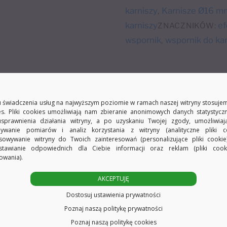
Ø16
karniszy
Karnisze Ø16 m
,
mm
karniszy
ef
ZNACZNIKÓW:
efekt
wspornik
wspornik do kar
,
stali
 świadczenia usług na najwyższym poziomie w ramach naszej witryny stosujem
es. Pliki cookies umożliwiają nam zbieranie anonimowych danych statystycz
usprawnienia działania witryny, a po uzyskaniu Twojej zgody, umożliwia
ywanie pomiarów i analiz korzystania z witryny (analityczne pliki co
sowywanie witryny do Twoich zainteresowań (personalizujące pliki cookie
stawianie odpowiednich dla Ciebie informacji oraz reklam (pliki coo
owania).
AKCEPTUJĘ
Dostosuj ustawienia prywatności
Poznaj naszą politykę prywatności
Poznaj naszą politykę cookies