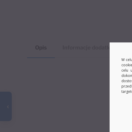
Opis
Informacje dodatkowe
W celu
cooki
celu 
dokon
dosto
przed
target