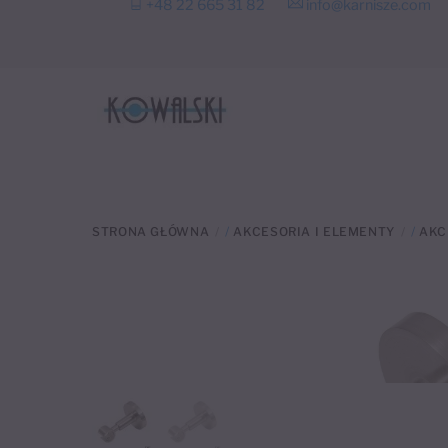
+48 22 665 31 82
info@karnisze.com
to
content
STRONA GŁÓWNA
/
AKCESORIA I ELEMENTY
/
AKC