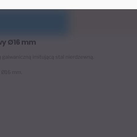
wy Ø16 mm
galwaniczną imitującą stal nierdzewną.
y Ø16 mm.