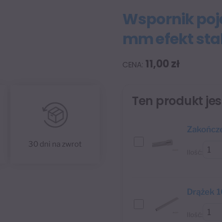
Wspornik poj
mm efekt stal
11,00
zł
Ten produkt je
Zakończe
30 dni na zwrot
Ilość:
Drążek 1
Ilość: