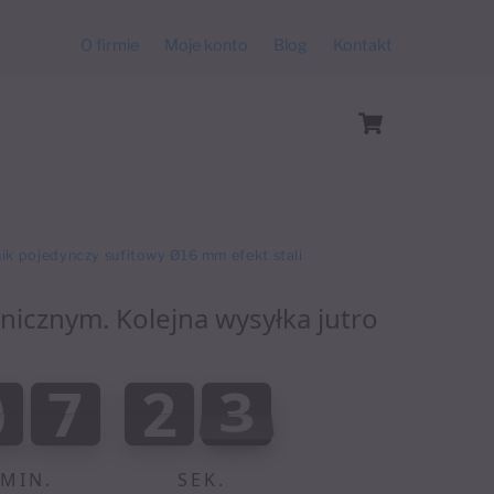
O firmie
Moje konto
Blog
Kontakt
Cart
ik pojedynczy sufitowy Ø16 mm efekt stali
anicznym. Kolejna wysyłka jutro
:
0
7
2
3
0
7
2
2
0
0
4
3
2
MIN.
SEK.