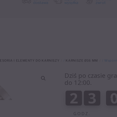
dostawa
wysyłka
zwrot
ESORIA I ELEMENTY DO KARNISZY
/
KARNISZE Ø16 MM
/ Wsporn
Dziś po czasie gr
do 12:00.
:
2
3
2
3
0
0
GODZ.