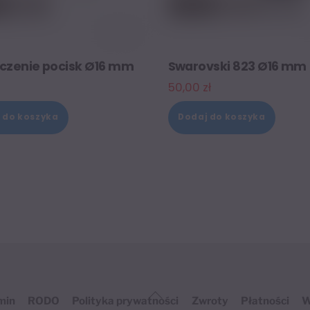
czenie pocisk Ø16 mm
Swarovski 823 Ø16 mm
50,00
zł
 do koszyka
Dodaj do koszyka
Back
min
RODO
Polityka prywatności
Zwroty
Płatności
W
To