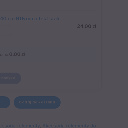
40 cm Ø16 mm efekt stali
24,00
zł
0,00 zł
uma:
koszyka
A
Dodaj do koszyka
+
l
t
e
cesoria i elementy
Akcesoria i elementy do
,