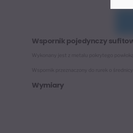
Wspornik pojedynczy sufito
Wykonany jest z metalu pokrytego powłoką 
Wspornik przeznaczony do rurek o średnic
Wymiary