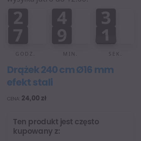
2
4
3
2
4
3
0
0
0
:
:
7
9
2
7
9
1
0
0
3
1
2
GODZ.
MIN.
SEK.
Drążek 240 cm Ø16 mm
efekt stali
24,00
zł
Ten produkt jest często
kupowany z: