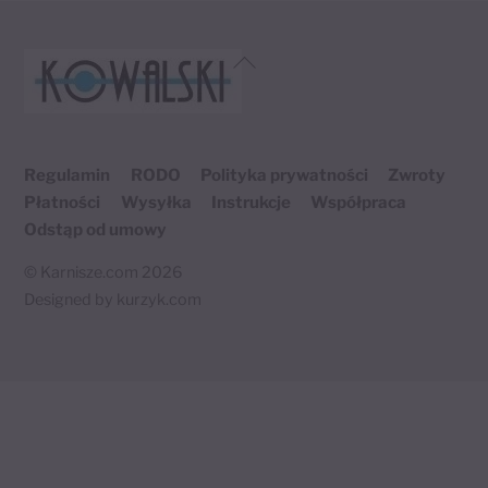
Back
To
Top
Regulamin
RODO
Polityka prywatności
Zwroty
Płatności
Wysyłka
Instrukcje
Współpraca
Odstąp od umowy
©
Karnisze.com
2026
Designed by
kurzyk.com
Twój koszyk
×
0 produktów