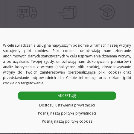
e
:
Darmowa dostawa
Szybka wysyłka
30 dni na zwrot
W celu świadczenia usług na najwyższym poziomie w ramach naszej witryny
stosujemy pliki cookies. Pliki cookies umożliwiają nam zbieranie
anonimowych danych statystycznych w celu usprawnienia działania witryny,
Opis
Informacje dodatkowe
a po uzyskaniu Twojej zgody, umożliwiają nam dokonywanie pomiarów i
analiz korzystania z witryny (analityczne pliki cookie), dostosowywanie
witryny do Twoich zainteresowań (personalizujące pliki cookie) oraz
przedstawianie odpowiednich dla Ciebie informacji oraz reklam (pliki
cookie do targetowania).
AKCEPTUJĘ
Dostosuj ustawienia prywatności
Poznaj naszą politykę prywatności
Drążek Ø16 mm
Poznaj naszą politykę cookies
Wykonane jest z metalu pokrytego powłoką