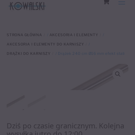
Men
to
content
STRONA GŁÓWNA
/
AKCESORIA I ELEMENTY
/
AKCESORIA I ELEMENTY DO KARNISZY
/
DRĄŻKI DO KARNISZY
/ Drążek 240 cm Ø16 mm efekt stali
Dziś po czasie granicznym. Kolejna
wysyłka jutro do 12:00.