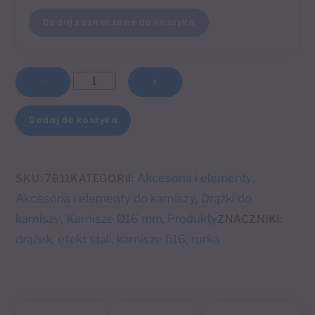
Dodaj zaznaczone do koszyka
ilość
−
+
Drążek
A
240
Dodaj do koszyka
l
cm
t
Ø16
e
mm
Akcesoria i elementy
SKU:
7611
KATEGORII:
,
r
efekt
Akcesoria i elementy do karniszy
Drążki do
,
n
stali
karniszy
Karnisze Ø16 mm
Produkty
,
,
ZNACZNIKI:
a
drążek
efekt stali
karnisze fi16
rurka
,
,
,
t
i
v