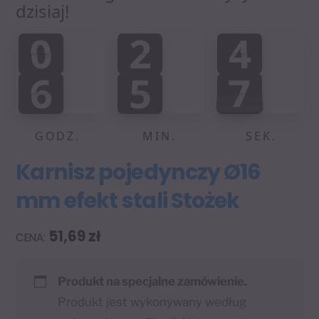
dzisiaj!
0
2
4
0
2
4
4
0
4
:
:
6
5
7
6
5
7
0
0
8
GODZ.
MIN.
SEK.
Karnisz pojedynczy Ø16
mm efekt stali Stożek
51,69
zł
Produkt na specjalne zamówienie.
Produkt jest wykonywany według