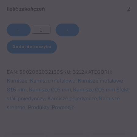
Ilość zakończeń
2
ilość
−
+
Karnisz
pojedynczy
Dodaj do koszyka
Ø16
A
mm
l
efekt
EAN:
5902052032129
SKU:
3212
KATEGORII:
t
stali
Karnisze
Karnisze metalowe
Karnisze metalowe
,
,
e
Stożek
Ø16 mm
Karnisze Ø16 mm
Karnisze Ø16 mm Efekt
,
,
r
stali pojedynczy
Karnisze pojedyncze
Karnisze
,
,
n
srebrne
Produkty
Promocje
,
,
a
t
i