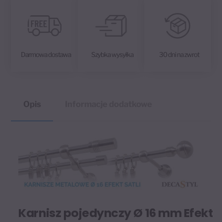
v
e
:
Darmowa dostawa
Szybka wysyłka
30 dni na zwrot
Opis
Informacje dodatkowe
Karnisz pojedynczy Ø 16 mm Efekt