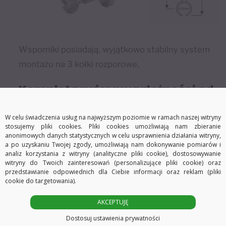
Wsporniki posiadają, wyjątkowo stabilny system
montażu na 3 kołki rozporowe.
Komplet zawiera w zależności od
wybranych przez Państwa opcji:
W celu świadczenia usług na najwyższym poziomie w ramach naszej witryny
stosujemy pliki cookies. Pliki cookies umożliwiają nam zbieranie
– do długości 240 cm jedną rurkę o średnicy Ø16 mm w
anonimowych danych statystycznych w celu usprawnienia działania witryny,
jednym odcinku.
a po uzyskaniu Twojej zgody, umożliwiają nam dokonywanie pomiarów i
analiz korzystania z witryny (analityczne pliki cookie), dostosowywanie
– od 241 cm do 480 cm dwie rurki łączone łącznikiem
witryny do Twoich zainteresowań (personalizujące pliki cookie) oraz
przedstawianie odpowiednich dla Ciebie informacji oraz reklam (pliki
(połączenie wykonywane jest wewnątrz wsporników i jest
cookie do targetowania).
niewidoczne)
– od 481 cm do 600 cm trzy rurki łączone łącznikami
AKCEPTUJĘ
(połączenie wykonywane jest wewnątrz wsporników i jest
Dostosuj ustawienia prywatności