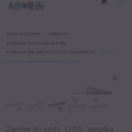
Men
to
content
STRONA GŁÓWNA
/
KARNISZE
/
KARNISZE METALOWE Ø16 MM
/
KARNISZE Ø16 MM EFEKT STALI POJEDYNCZY
/ Karnisz
pojedynczy Ø16 mm efekt stali Stożek
Zamów do godz. 12:00 - wysyłka