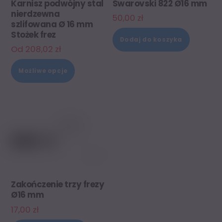
Karnisz podwójny stal
Swarovski 822 Ø16 mm
nierdzewna
50,00
zł
szlifowana Ø 16 mm
Stożek frez
Dodaj do koszyka
Od
208,02
zł
Ten
Możliwe opcje
produkt
ma
wiele
wariantów.
Opcje
można
wybrać
na
Zakończenie trzy frezy
Ø16 mm
stronie
17,00
zł
produktu