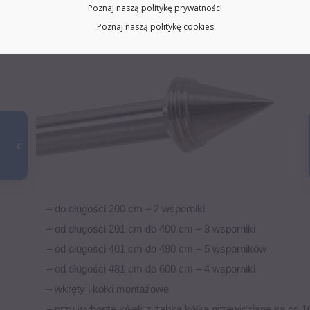
niewidoczne)
Poznaj naszą politykę prywatności
– dwa zakończenia Stożek
Poznaj naszą politykę cookies
– do długości 200 cm – 2 wsporniki
– od długości 201 cm do 400 cm – 3 wsporniki
– od długości 401 cm do 480 cm – 5 wsporników
– od długości 481 cm do 600 cm – 4 wsporniki
– wkręty i kołki montażowe
– przy wyborze kółek z żabką kółka przewidziane są co 1