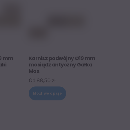
stronie
tu
produktu
19 mm
Karnisz podwójny Ø19 mm
abi
mosiądz antyczny Gałka
Max
Od
88,50
zł
Ten
t
Możliwe opcje
produkt
ma
wiele
tów.
wariantów.