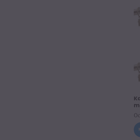
K
mo
O