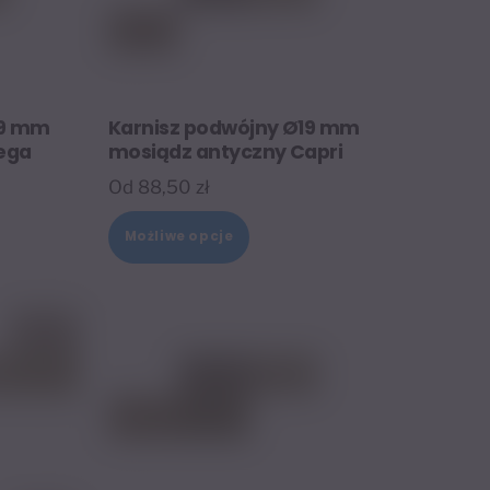
19 mm
Karnisz podwójny Ø19 mm
ega
mosiądz antyczny Capri
Od
88,50
zł
Ten
Możliwe opcje
t
produkt
ma
wiele
tów.
wariantów.
Opcje
można
wybrać
na