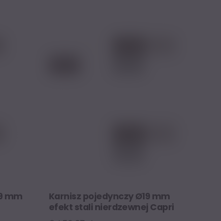
ma
wiele
tów.
wariantów.
Opcje
można
wybrać
na
stronie
tu
produktu
19 mm
Karnisz pojedynczy Ø19 mm
efekt stali nierdzewnej Capri