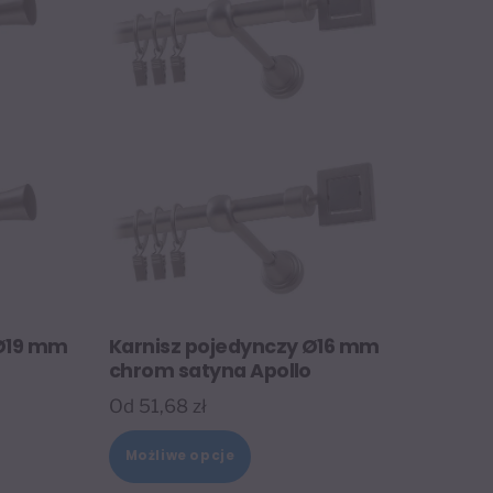
 Ø19 mm
Karnisz pojedynczy Ø16 mm
chrom satyna Apollo
Od
51,68
zł
Ten
Możliwe opcje
t
produkt