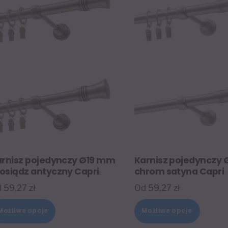
arnisz pojedynczy Ø19 mm
Karnisz pojedynczy
siądz antyczny Capri
chrom satyna Capri
d
59,27
zł
Od
59,27
zł
Ten
Ten
Możliwe opcje
Możliwe opcje
produkt
produk