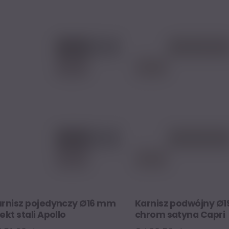
ma
ma
wiele
wiele
wariantów.
warian
Opcje
Opcje
można
można
wybrać
wybrać
na
na
stronie
stronie
produktu
produk
arnisz pojedynczy Ø16 mm
Karnisz podwójny Ø
ekt stali Apollo
chrom satyna Capri