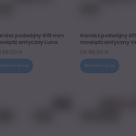
arnisz podwójny Ø19 mm
Karnisz podwójny Ø
osiądz antyczny Luna
mosiądz antyczny V
d
88,50
zł
Od
88,50
zł
Ten
Ten
Możliwe opcje
Możliwe opcje
produkt
produk
ma
ma
wiele
wiele
wariantów.
warian
Opcje
Opcje
można
można
wybrać
wybrać
na
na