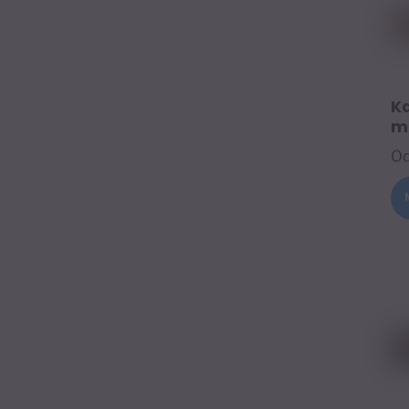
K
m
O