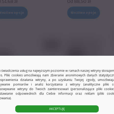
d
51,68
zł
Od
88,50
zł
Ten
Ten
Możliwe opcje
Możliwe opcje
produkt
produk
ma
ma
wiele
wiele
wariantów.
warian
Opcje
Opcje
można
można
wybrać
wybrać
na
na
 świadczenia usług na najwyższym poziomie w ramach naszej witryny stosujem
es. Pliki cookies umożliwiają nam zbieranie anonimowych danych statystycz
stronie
stronie
usprawnienia działania witryny, a po uzyskaniu Twojej zgody, umożliwia
produktu
produk
ywanie pomiarów i analiz korzystania z witryny (analityczne pliki co
sowywanie witryny do Twoich zainteresowań (personalizujące pliki cookie
stawianie odpowiednich dla Ciebie informacji oraz reklam (pliki coo
owania).
AKCEPTUJĘ