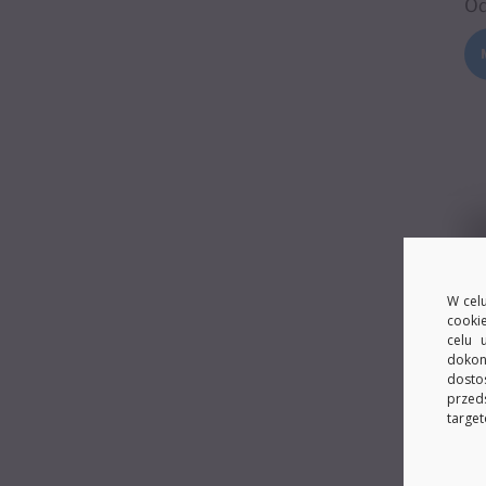
O
W celu
cooki
celu 
dokon
dosto
przed
target