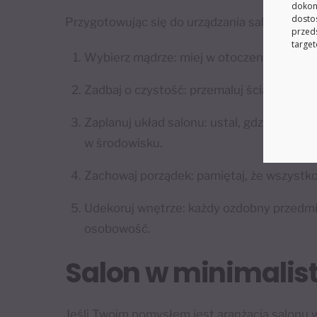
dokon
dosto
Przygotowując się do urządzania salonu w min
przed
target
Wybierz mądrze: miej w otoczeniu tylko to
Zadbaj o czystość: przemaluj ściany, odśw
Zaplanuj układ salonu: ustal, gdzie będzi
w środowisku.
Zachowaj porządek: pamiętaj, że wszystko
Udekoruj wnętrze: każdy ozdobny przedmiot
osobowość.
Salon w minimalist
Jeśli Twoim pomysłem jest aranżacja salonu w