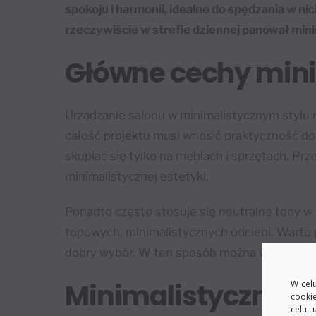
spokoju i harmonii, idealne do spędzania w ni
rzeczywiście w strefie dziennej panował mi
Główne cechy mini
Urządzanie salonu w minimalistycznym stylu n
całość projektu musi wnosić praktyczność d
skupiać się tylko na meblach i sprzętach. Prze
minimalistycznej estetyki.
Ponadto często stosuje się neutralne tony w k
topowych, minimalistycznych odcieni. Warto 
dobry wybór. W ten sposób można wprowadzić
Minimalistyczny wy
W celu
cooki
celu 