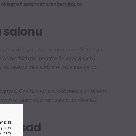
k osiągnąć spójność aranżacyjną, by
 salonu
ej zasadzie „mniej znaczy więcej”. Poza tym
e wszystkich elementów dekoracyjnych i
y są zawsze mile widziane, o ile pasują do
jnych. Czerń, biel i szarość należą do trzech
nych w takim wystroju salonu to również
h zasad
y pliki
nych w
ją nam