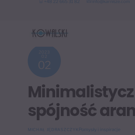
+48 22 665 31 82
info@karnisze.com
to
content
2023
02
02
Minimalistycz
spójność ara
Pomysły i inspiracje
MICHAŁ JĘDRASZCZYK