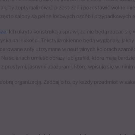
 tak, by zoptymalizować przestrzeń i pozostawić wolne m
 często salony są pełne losowych ozdób i przypadkowych
sze
. Ich ukryta konstrukcja sprawi, że nie będą rzucać się 
yska na lekkości. Tekstylia okienne będą wyglądały, jakby 
cerowane sofy utrzymane w neutralnych kolorach szarości
Na ścianach umieść obrazy lub grafiki, które mają bardziej
 z prostymi, jasnymi abażurami, które wpisują się w minima
 dobrą organizacją. Zadbaj o to, by każdy przedmiot w sal