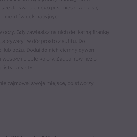
iejsce do swobodnego przemieszczania się.
 elementów dekoracyjnych.
w oczy. Gdy zawiesisz na nich delikatną firankę
„spływały” w dół prosto z sufitu. Do
 lub beżu. Dodaj do nich ciemny dywan i
 wesołe i ciepłe kolory. Zadbaj również o
listyczny styl.
onie zajmował swoje miejsce, co stworzy