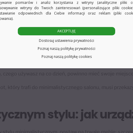
ywanie pomiarów i analiz korzystania z witryny (analityczne pliki co
sowywanie witryny do Twoich zainteresowań (personalizujące pliki cookie
imalistycznym stylu, pamiętaj o pięciu zasadach, które p
stawianie odpowiednich dla Ciebie informacji oraz reklam (pliki coo
owania).
, co jest funkcjonalne i przynosi Ci dobre samopoczucie.
AKCEPTUJĘ
ież wygląd podłóg lub starych mebli, jeżeli będą pasować
Dostosuj ustawienia prywatności
Poznaj naszą politykę prywatności
e stała każda rzecz, zawsze traktując priorytetowo funkcj
Poznaj naszą politykę cookies
, czego używasz na co dzień, powinno mieć swoje miejsce
, który trafi do minimalistycznego salonu, musi przekazy
ycznym stylu: jak urząd
 stylu minimalistycznym, postaw na trwałe meble; szczeg