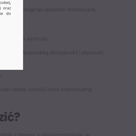
okie),
) oraz
ozwolą Ci osiągnąć spójność aranżacyjną.
kie do
 do nowego wystroju.
onalność, odpowiednią dostępność i płynność
.
wać relaks, spokój i mieć indywidualną
zić?
ólnie z drewna, o prostym designie, w