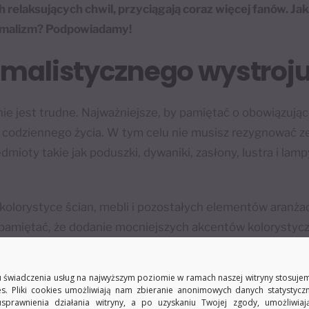
ch relaksujących chwil, przyciągają coraz więcej fanów. Ja
nimalizm? Podpowiadamy!
malistycznego wystroju
ie jest trudne. Najważniejsze, by pamiętać o obowiązując
o codziennego życia. W tym celu nie musisz rezygnować z
dmioty takie jak poduszki, dywaniki, zasłony, lustra i lamp
olorystyce ścian, mebli i pozostałych elementów aranżacy
pamiętać, że dodanie mocniejszych akcentów kolorystycz
 do otoczenia więcej osobliwości.
strój salonu: 5 spójnyc
 świadczenia usług na najwyższym poziomie w ramach naszej witryny stosujem
es. Pliki cookies umożliwiają nam zbieranie anonimowych danych statystycz
usprawnienia działania witryny, a po uzyskaniu Twojej zgody, umożliwia