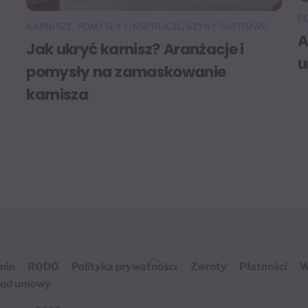
P
KARNISZE
,
POMYSŁY I INSPIRACJE
,
SZYNY SUFITOWE
A
Jak ukryć karnisz? Aranżacje i
u
pomysły na zamaskowanie
karnisza
Back
min
RODO
Polityka prywatności
Zwroty
Płatności
W
To
 od umowy
Top