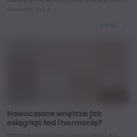
szerokiej gamie wzorów i dlatego można je idealnie
dopasować do […]
więcej...
Nowoczesne wnętrze: jak
osiągnąć ład i harmonię?
Podstawą aranżacji nowoczesnych wnętrz jest