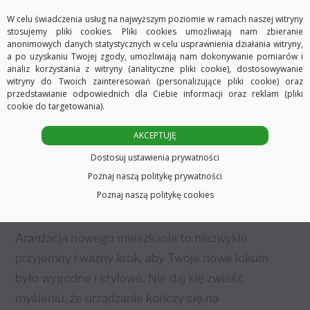
W celu świadczenia usług na najwyższym poziomie w ramach naszej witryny
stosujemy pliki cookies. Pliki cookies umożliwiają nam zbieranie
anonimowych danych statystycznych w celu usprawnienia działania witryny,
a po uzyskaniu Twojej zgody, umożliwiają nam dokonywanie pomiarów i
analiz korzystania z witryny (analityczne pliki cookie), dostosowywanie
witryny do Twoich zainteresowań (personalizujące pliki cookie) oraz
przedstawianie odpowiednich dla Ciebie informacji oraz reklam (pliki
cookie do targetowania).
AKCEPTUJĘ
Dostosuj ustawienia prywatności
Aranżacja nowego mieszkania:
Poznaj naszą politykę prywatności
5 detali, o których możesz
Poznaj naszą politykę cookies
zapomnieć
Aranżacja nowego mieszkania to niezwykle
przyjemny i ważny krok, aby Twoje nowe lokum
było wygodne i stylowe. Nie daj się zwieść
myśleniu, że urządzanie kończy się na