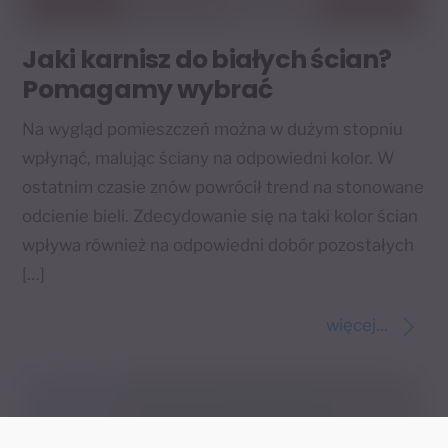
Jaki karnisz do białych ścian?
Pomagamy wybrać
Na wygląd pomieszczeń można w dużym stopniu
wpłynąć, malując ściany na odpowiedni kolor. W
ostatnim czasie znów powrócił trend na stonowane
odcienie bieli. Zdecydowanie się na taki kolor ścian
wpływa również na odpowiedni dobór pozostałych
[…]
więcej...