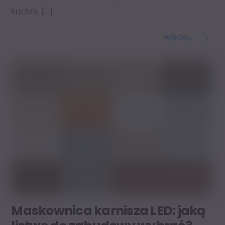
kuchni, […]
więcej...
Maskownica karnisza LED: jaką