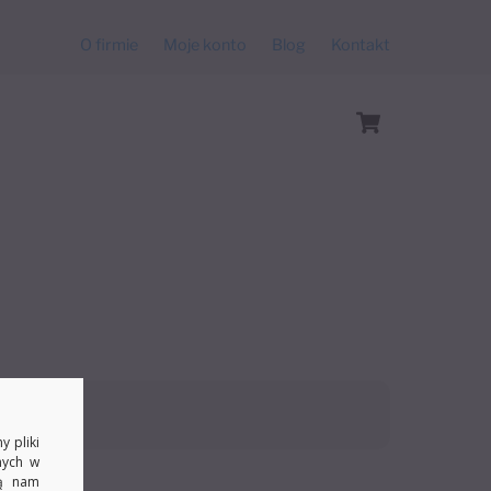
O firmie
Moje konto
Blog
Kontakt
Cart
y pliki
nych w
ją nam