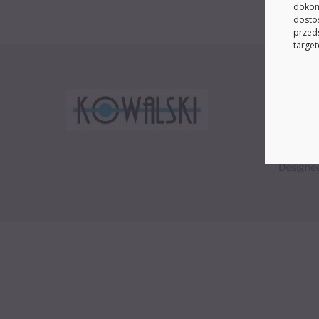
dokon
dosto
przed
target
Regula
Odstąp
©
Karni
Designe
Twój koszyk
×
0 produktów