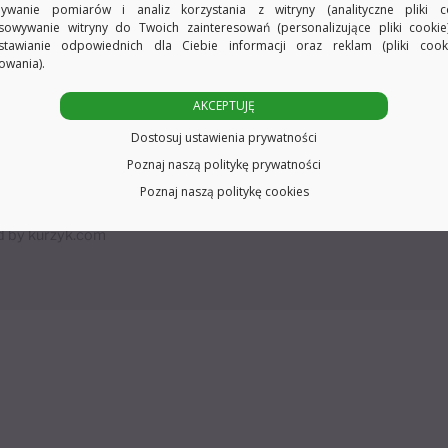
ywanie pomiarów i analiz korzystania z witryny (analityczne pliki co
sowywanie witryny do Twoich zainteresowań (personalizujące pliki cookie
stawianie odpowiednich dla Ciebie informacji oraz reklam (pliki coo
owania).
AKCEPTUJĘ
Back
Dostosuj ustawienia prywatności
min
RODO
Polityka prywatności
Zwroty
Płatności
W
To
Poznaj naszą politykę prywatności
 od umowy
Top
Poznaj naszą politykę cookies
sze.com
2026
d by
kurzyk.com