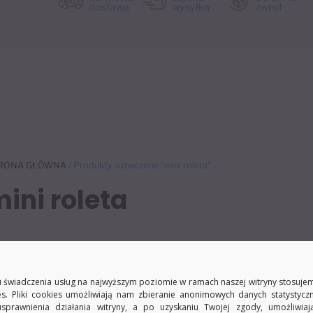
dostawa
wysyłka
zwrot
RONA GŁÓWNA
/ Produkty oznaczone “mini roleta”
ini roleta
Nie znaleziono produktów, których szukasz.
 świadczenia usług na najwyższym poziomie w ramach naszej witryny stosujem
es. Pliki cookies umożliwiają nam zbieranie anonimowych danych statystycz
usprawnienia działania witryny, a po uzyskaniu Twojej zgody, umożliwia