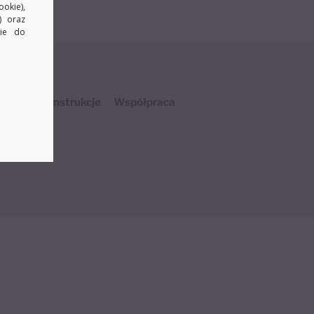
okie),
) oraz
kie do
ysyłka
Instrukcje
Współpraca