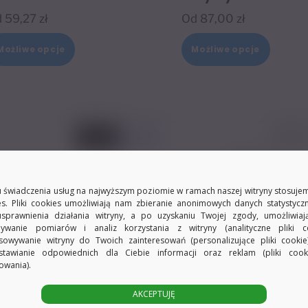
d
59,27
zł
Od
87,00
zł
Ten
Ten
Możliwe opcje
Możliwe opcje
produkt
produk
ma
ma
wiele
wiele
wariantów.
warian
Opcje
Opcje
można
można
wybrać
wybrać
 świadczenia usług na najwyższym poziomie w ramach naszej witryny stosujem
na
na
es. Pliki cookies umożliwiają nam zbieranie anonimowych danych statystycz
usprawnienia działania witryny, a po uzyskaniu Twojej zgody, umożliwia
stronie
stronie
ywanie pomiarów i analiz korzystania z witryny (analityczne pliki co
sowywanie witryny do Twoich zainteresowań (personalizujące pliki cookie
produktu
produk
stawianie odpowiednich dla Ciebie informacji oraz reklam (pliki coo
owania).
AKCEPTUJĘ