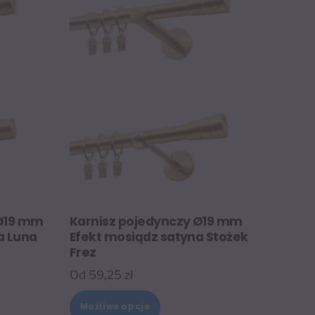
 Ø19 mm
Karnisz pojedynczy Ø19 mm
a Luna
Efekt mosiądz satyna Stożek
Frez
Od
59,25
zł
Ten
t
Możliwe opcje