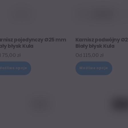
arnisz pojedynczy Ø25 mm
Karnisz podwójny Ø
ały błysk Kula
Biały błysk Kula
d
75,00
zł
Od
115,00
zł
Ten
Ten
Możliwe opcje
Możliwe opcje
produkt
produk
ma
ma
wiele
wiele
wariantów.
warian
Opcje
Opcje
można
można
wybrać
wybrać