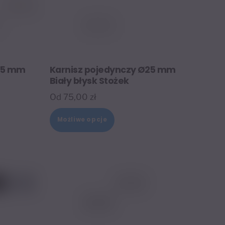
25 mm
Karnisz pojedynczy Ø25 mm
Biały błysk Stożek
Od
75,00
zł
Ten
Możliwe opcje
t
produkt
ma
wiele
tów.
wariantów.
Opcje
można
wybrać