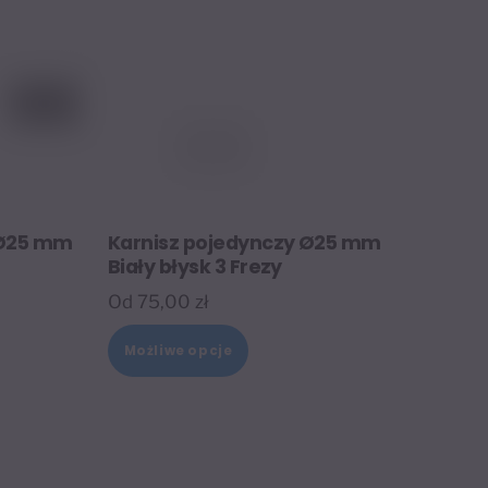
na
stronie
tu
produktu
 Ø25 mm
Karnisz pojedynczy Ø25 mm
Biały błysk 3 Frezy
Od
75,00
zł
Ten
Możliwe opcje
t
produkt
ma
wiele
tów.
wariantów.