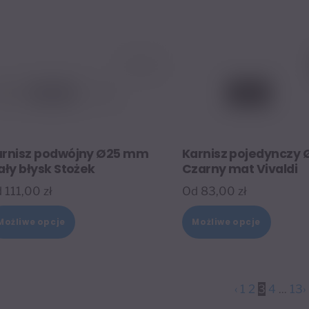
na
na
stronie
stronie
produktu
produk
arnisz podwójny Ø25 mm
Karnisz pojedynczy
ały błysk Stożek
Czarny mat Vivaldi
d
111,00
zł
Od
83,00
zł
Ten
Ten
Możliwe opcje
Możliwe opcje
produkt
produk
ma
ma
wiele
wiele
‹
1
2
3
4
...
13
›
wariantów.
warian