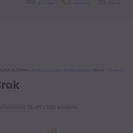
dostawa
wysyłka
zwrot
RONA GŁÓWNA
/ Atrybut produktu: Rodzaj zaczepu /
BRAK
/ Strona 3
Brak
świetlanie 31–45 z 190 wyników