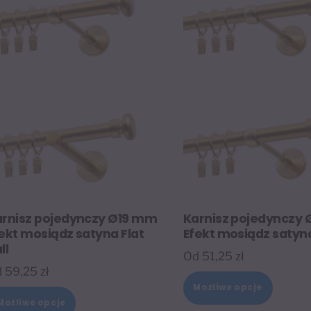
arnisz pojedynczy Ø19 mm
Karnisz pojedynczy
ekt mosiądz satyna Flat
Efekt mosiądz satyn
ll
Od
51,25
zł
d
59,25
zł
Ten
Możliwe opcje
Ten
produk
Możliwe opcje