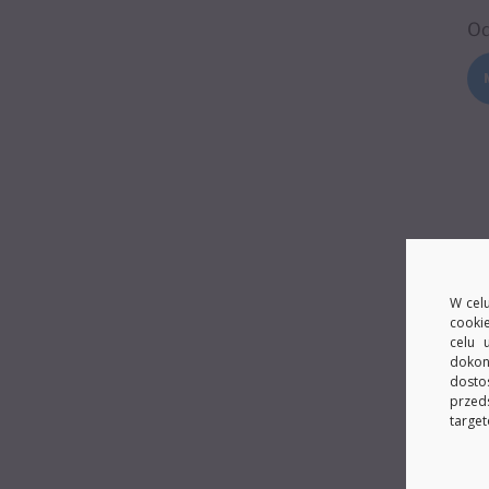
O
W celu
cooki
celu 
dokon
dosto
przed
target