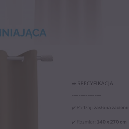
➡️ SPECYFIKACJA
_____________
✔️ Rodzaj :
zasłona zaciem
✔️ Rozmiar :
140 x 270 cm