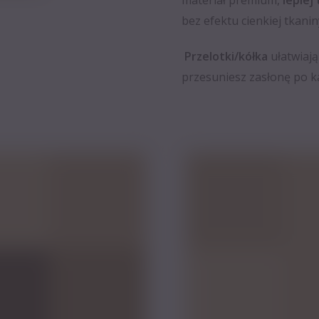
materiał premium,
lepiej
bez efektu cienkiej tkanin
Przelotki/kółka
ułatwiają
przesuniesz zasłonę po k