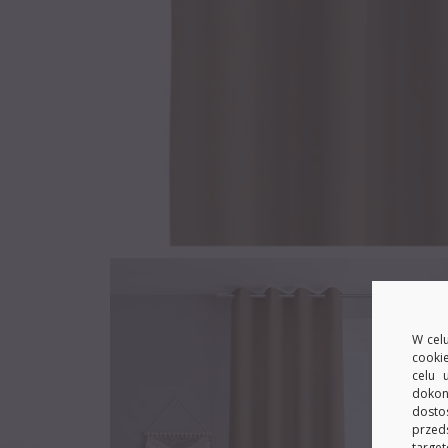
W celu
cooki
celu 
dokon
dosto
przed
target