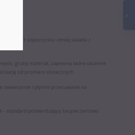
szy komfort odpoczynku i mniej światła z
iękki, gruby materiał, zapewnia ładne ułożenie
izolację od promieni słonecznych
e zawieszenie i płynne przesuwanie na
0
– standard potwierdzający bezpieczeństwo