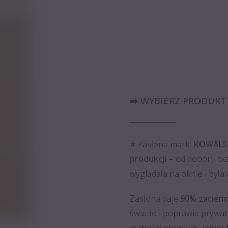
➡️ WYBIERZ PRODUK
_____________
⭐️
Zasłona marki
KOWALS
produkcji
– od doboru tk
wyglądała na oknie i był
Zasłona daje
90% zaciem
światło i poprawia prywat