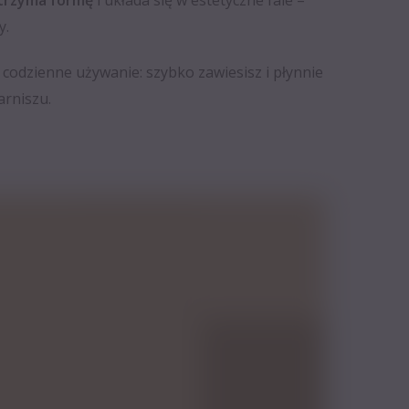
 trzyma formę
i układa się w estetyczne fale –
y.
 codzienne używanie: szybko zawiesisz i płynnie
arniszu.