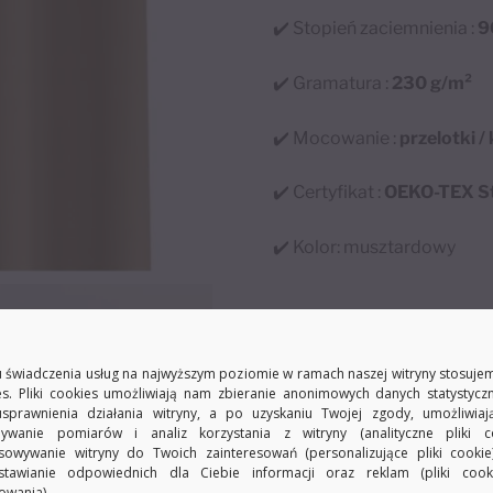
✔️ Stopień zaciemnienia :
9
✔️ Gramatura :
230 g/m²
✔️ Mocowanie :
przelotki /
✔️ Certyfikat :
OEKO-TEX S
✔️ Kolor:
musztardowy
 świadczenia usług na najwyższym poziomie w ramach naszej witryny stosujem
es. Pliki cookies umożliwiają nam zbieranie anonimowych danych statystycz
usprawnienia działania witryny, a po uzyskaniu Twojej zgody, umożliwia
ywanie pomiarów i analiz korzystania z witryny (analityczne pliki co
sowywanie witryny do Twoich zainteresowań (personalizujące pliki cookie
stawianie odpowiednich dla Ciebie informacji oraz reklam (pliki coo
owania).