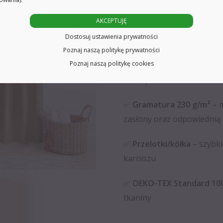
AKCEPTUJĘ
➡️ CECHY PRODUKTU
Dostosuj ustawienia prywatności
_____________
Poznaj naszą politykę prywatności
Poznaj naszą politykę cookies
✅
90% zaciemnienia
– lep
zewnątrz
✅
Gramatura 230 g/m²
– m
zasłony oraz odpowiednią 
✅
Przelotki/kółka
– szybki
karniszu
✅
OEKO-TEX Standard 10
tkaniny