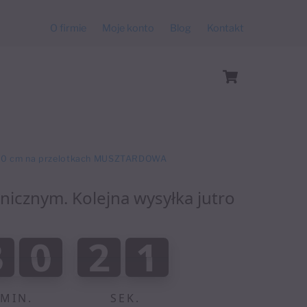
O firmie
Moje konto
Blog
Kontakt
Cart
270 cm na przelotkach MUSZTARDOWA
anicznym. Kolejna wysyłka jutro
:
3
0
2
0
3
0
1
2
9
0
1
9
0
0
1
MIN.
SEK.