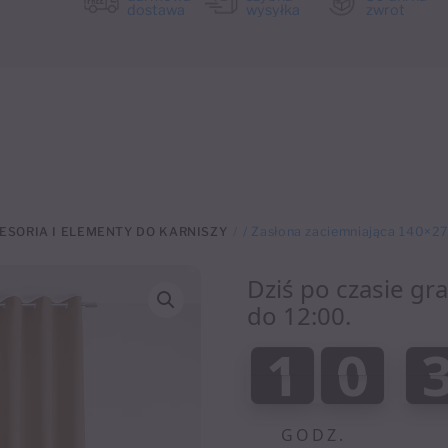
dostawa
wysyłka
zwrot
ESORIA I ELEMENTY DO KARNISZY
/ Zasłona zaciemniająca 140×
Dziś po czasie gr
do 12:00.
:
1
0
1
0
0
GODZ.