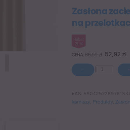
Zasłona zaci
na przelotk
Rabat
21 %
Pierwot
A
52,92
zł
66,99
zł
cena
ilość
wynosiła
w
−
Zasłona
66,99 zł.
5
zaciemniająca
140x270
EAN:
5904252289761
SK
cm
karniszy
Produkty
Zasło
,
,
na
przelotkach
MUSZTARDO