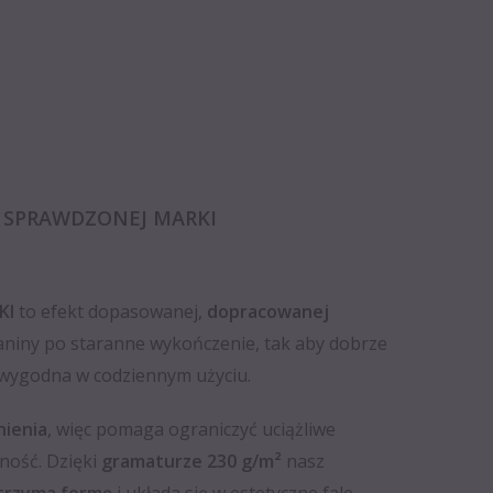
T SPRAWDZONEJ MARKI
KI
to efekt dopasowanej,
dopracowanej
aniny po staranne wykończenie, tak aby dobrze
a wygodna w codziennym użyciu.
nienia
, więc pomaga ograniczyć uciążliwe
ność. Dzięki
gramaturze 230 g/m²
nasz