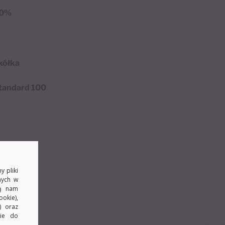
0%
 kółka
tandard 100
y pliki
nych w
ją nam
okie),
) oraz
kie do