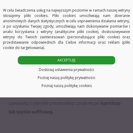
_____________
W celu świadczenia usług na najwyższym poziomie w ramach naszej witryny
stosujemy pliki cookies. Pliki cookies umożliwiają nam zbieranie
⭐️
Zasłona marki
KOWALSKI
to
anonimowych danych statystycznych w celu usprawnienia działania witryny,
efekt dopasowanej,
dopracowanej produkcji
– od
a po uzyskaniu Twojej zgody, umożliwiają nam dokonywanie pomiarów i
analiz korzystania z witryny (analityczne pliki cookie), dostosowywanie
doboru tkaniny po staranne wykończenie, tak aby
witryny do Twoich zainteresowań (personalizujące pliki cookie) oraz
przedstawianie odpowiednich dla Ciebie informacji oraz reklam (pliki
dobrze wyglądała na oknie i była wygodna w
cookie do targetowania).
codziennym użyciu. Zasłona daje
90% zaciemnienia
,
więc pomaga ograniczyć uciążliwe światło i
AKCEPTUJĘ
poprawia prywatność. Dzięki
gramaturze 230
Dostosuj ustawienia prywatności
g/m²
nasz materiał premium,
lepiej trzyma formę
i
Poznaj naszą politykę prywatności
układa się w estetyczne fale – bez efektu cienkiej
Poznaj naszą politykę cookies
tkaniny.
Taśma
ułatwiają codzienne używanie: szybko
zawiesisz i płynnie przesuniesz zasłonę po
karniszu
lub szynie sufitowej.