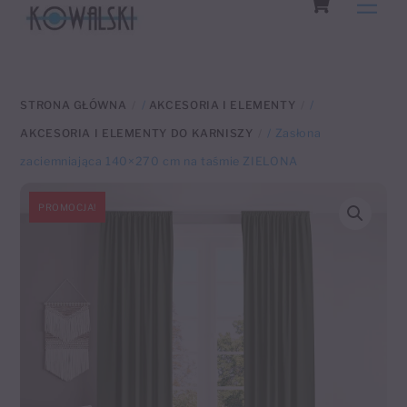
Men
to
content
STRONA GŁÓWNA
/
AKCESORIA I ELEMENTY
/
AKCESORIA I ELEMENTY DO KARNISZY
/ Zasłona
zaciemniająca 140×270 cm na taśmie ZIELONA
PROMOCJA!