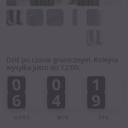
Dziś po czasie granicznym. Kolejna
wysyłka jutro do 12:00.
0
0
1
0
0
1
2
:
:
6
4
9
8
6
4
8
6
4
6
4
0
9
GODZ.
MIN.
SEK.