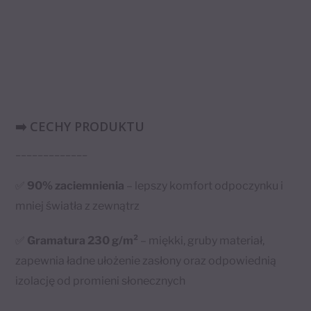
➡️ CECHY PRODUKTU
_____________
✅
90% zaciemnienia
– lepszy komfort odpoczynku i
mniej światła z zewnątrz
✅
Gramatura 230 g/m²
– miękki, gruby materiał,
zapewnia ładne ułożenie zasłony oraz odpowiednią
izolację od promieni słonecznych