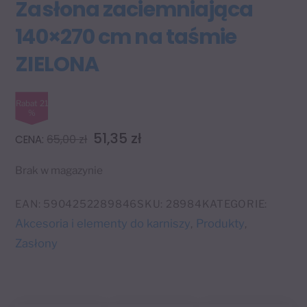
Zasłona zaciemniająca
140×270 cm na taśmie
ZIELONA
Rabat 21
%
Pierwotna
Aktualna
51,35
zł
65,00
zł
cena
cena
Brak w magazynie
wynosiła:
wynosi:
65,00 zł.
51,35 zł.
EAN:
5904252289846
SKU:
28984
KATEGORIE:
Akcesoria i elementy do karniszy
Produkty
,
,
Zasłony