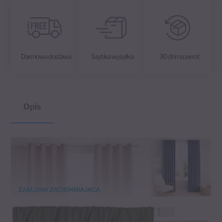
Darmowa dostawa
Szybka wysyłka
30 dni na zwrot
Opis