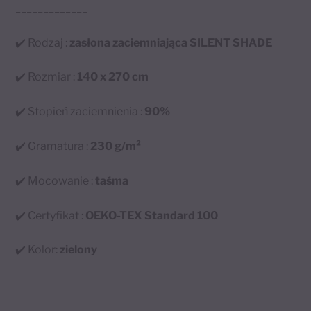
_____________
✔️ Rodzaj :
zasłona zaciemniająca SILENT SHADE
✔️ Rozmiar :
140 x 270 cm
✔️ Stopień zaciemnienia :
90%
✔️ Gramatura :
230 g/m²
✔️ Mocowanie :
taśma
✔️ Certyfikat :
OEKO-TEX Standard 100
✔️ Kolor:
zielony