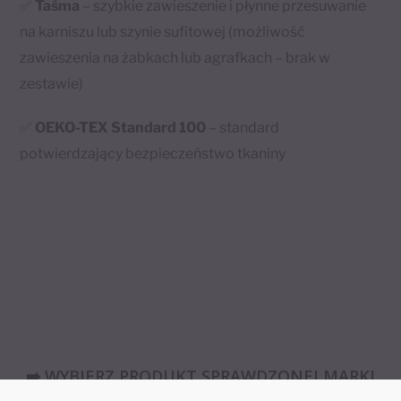
✅
Taśma
– szybkie zawieszenie i płynne przesuwanie
na karniszu lub szynie sufitowej (możliwość
zawieszenia na żabkach lub agrafkach – brak w
zestawie)
✅
OEKO-TEX Standard 100
– standard
potwierdzający bezpieczeństwo tkaniny
➡️ WYBIERZ PRODUKT SPRAWDZONEJ MARKI