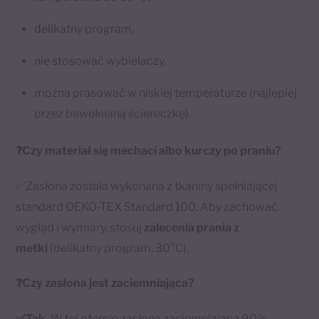
delikatny program,
nie stosować wybielaczy,
można prasować w niskiej temperaturze (najlepiej
przez bawełnianą ściereczkę).
❓Czy materiał się mechaci albo kurczy po praniu?
✅Zasłona została wykonana z tkaniny spełniającej
standard OEKO-TEX Standard 100. Aby zachować
wygląd i wymiary, stosuj
zalecenia prania z
metki
(delikatny program, 30°C).
❓Czy zasłona jest zaciemniająca?
✅Tak.
W tej ofercie zasłona zaciemniająca 90% –