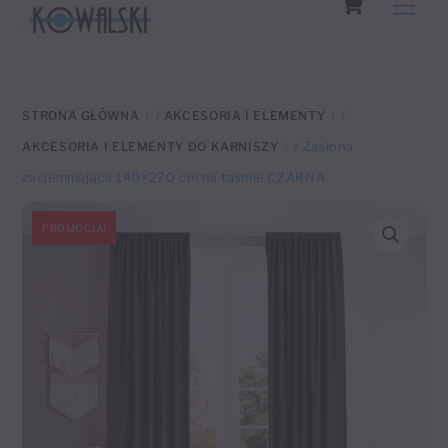
Men
to
content
STRONA GŁÓWNA
/
AKCESORIA I ELEMENTY
/
AKCESORIA I ELEMENTY DO KARNISZY
/ Zasłona
zaciemniająca 140×270 cm na taśmie CZARNA
PROMOCJA!