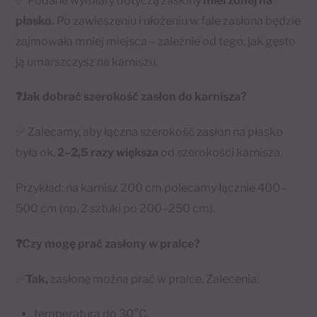
✅ Podane wymiary dotyczą zasłony
mierzonej na
płasko.
Po zawieszeniu i ułożeniu w fale zasłona będzie
zajmowała mniej miejsca – zależnie od tego, jak gęsto
ją umarszczysz na karniszu.
❓Jak dobrać szerokość zasłon do karnisza?
✅ Zalecamy, aby łączna szerokość zasłon na płasko
była ok.
2–2,5 razy większa
od szerokości karnisza.
Przykład: na karnisz 200 cm polecamy łącznie 400–
500 cm (np. 2 sztuki po 200–250 cm).
❓Czy mogę prać zasłony w pralce?
✅
Tak,
zasłonę można prać w pralce. Zalecenia:
temperatura do 30°C,