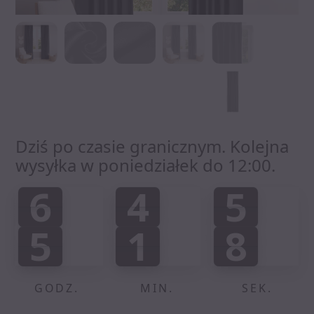
Dziś po czasie granicznym. Kolejna
wysyłka w poniedziałek do 12:00.
6
4
5
6
4
5
0
0
0
:
:
5
1
8
5
1
7
7
5
5
2
9
8
GODZ.
MIN.
SEK.