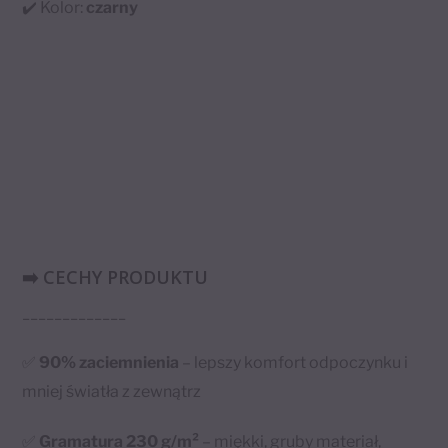
✔️ Kolor:
czarny
➡️ CECHY PRODUKTU
_____________
✅
90% zaciemnienia
– lepszy komfort odpoczynku i
mniej światła z zewnątrz
✅
Gramatura 230 g/m²
– miękki, gruby materiał,