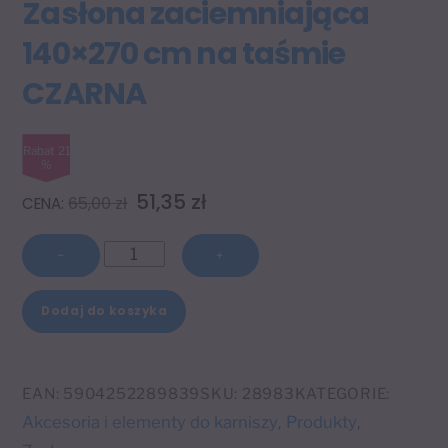
Zasłona zaciemniająca
140×270 cm na taśmie
CZARNA
Rabat 21
%
Pierwotna
Aktualna
51,35
zł
65,00
zł
cena
cena
ilość
wynosiła:
wynosi:
−
+
Zasłona
65,00 zł.
51,35 zł.
A
zaciemniająca
Dodaj do koszyka
l
140x270
t
cm
e
na
EAN:
5904252289839
SKU:
28983
KATEGORIE:
r
taśmie
Akcesoria i elementy do karniszy
Produkty
,
,