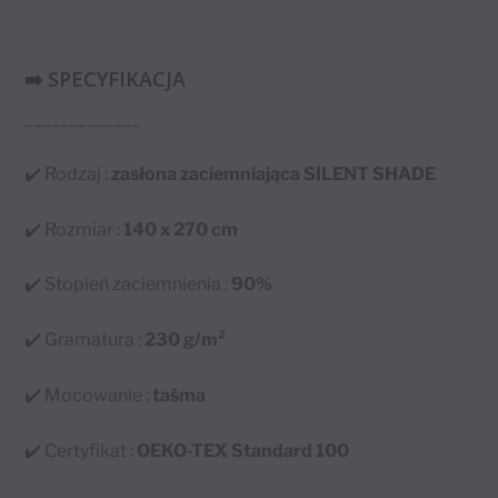
➡️ SPECYFIKACJA
_____________
✔️ Rodzaj :
zasłona zaciemniająca SILENT SHADE
✔️ Rozmiar :
140 x 270 cm
✔️ Stopień zaciemnienia :
90%
✔️ Gramatura :
230 g/m²
✔️ Mocowanie :
taśma
✔️ Certyfikat :
OEKO-TEX Standard 100