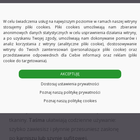
➡️ WYBIERZ PRODUKT SPRAWDZONEJ MARKI
W celu świadczenia usług na najwyższym poziomie w ramach naszej witryny
_____________
stosujemy pliki cookies. Pliki cookies umożliwiają nam zbieranie
anonimowych danych statystycznych w celu usprawnienia działania witryny,
⭐️
Zasłona marki
KOWALSKI
to
a po uzyskaniu Twojej zgody, umożliwiają nam dokonywanie pomiarów i
analiz korzystania z witryny (analityczne pliki cookie), dostosowywanie
efekt dopasowanej,
dopracowanej produkcji
– od
witryny do Twoich zainteresowań (personalizujące pliki cookie) oraz
przedstawianie odpowiednich dla Ciebie informacji oraz reklam (pliki
doboru tkaniny po staranne wykończenie, tak aby
cookie do targetowania).
dobrze wyglądała na oknie i była wygodna w
AKCEPTUJĘ
codziennym użyciu. Zasłona daje
90% zaciemnienia
,
więc pomaga ograniczyć uciążliwe światło i poprawia
Dostosuj ustawienia prywatności
prywatność. Dzięki
gramaturze 230 g/m²
nasz
Poznaj naszą politykę prywatności
Poznaj naszą politykę cookies
materiał premium,
lepiej trzyma formę
i układa się
w estetyczne fale – bez efektu cienkiej
tkaniny.
Taśma
ułatwiają codzienne używanie:
szybko zawiesisz i płynnie przesuniesz zasłonę
po
karniszu lub szynie sufitowej.