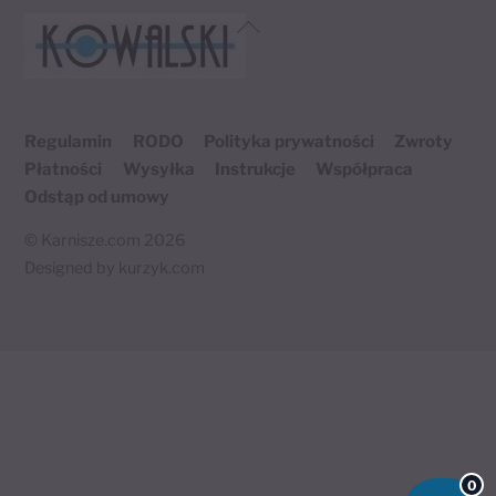
Back
To
Top
Regulamin
RODO
Polityka prywatności
Zwroty
Płatności
Wysyłka
Instrukcje
Współpraca
Odstąp od umowy
©
Karnisze.com
2026
Designed by
kurzyk.com
Twój koszyk
×
0 produktów
0