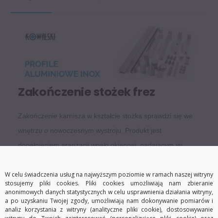
Zakończenie stożek frez
Zakończenie karnisza w kształcie stożka sprawdzi się we
wnętrzu o nowoczesnym wystroju. Produkt jest
dopełnieniem aranżacji wnęki okiennej, nadającym jej
indywidualny styl. Element wykonano z aluminium
pokrytego powłoką anodową, zabezpieczającą przed
W celu świadczenia usług na najwyższym poziomie w ramach naszej witryny
stosujemy pliki cookies. Pliki cookies umożliwiają nam zbieranie
korozją i chroniącą kolor. Zakończenie jest odporne na
anonimowych danych statystycznych w celu usprawnienia działania witryny,
a po uzyskaniu Twojej zgody, umożliwiają nam dokonywanie pomiarów i
uszkodzenia mechaniczne i będzie spełniać swoją rolę
analiz korzystania z witryny (analityczne pliki cookie), dostosowywanie
przez długi czas.