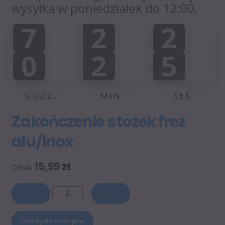
wysyłka w poniedziałek do 12:00.
7
2
2
7
2
2
0
0
3
:
:
0
2
6
0
2
5
0
7
5
6
GODZ.
MIN.
SEK.
Zakończenie stożek frez
alu/inox
15,99
zł
ilość
−
+
Zakończenie
A
stożek
Dodaj do koszyka