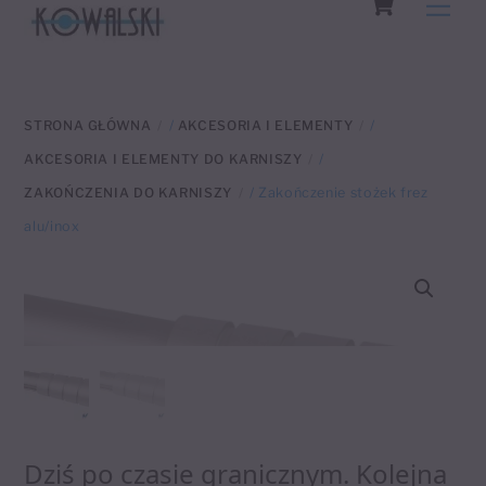
Men
to
content
STRONA GŁÓWNA
/
AKCESORIA I ELEMENTY
/
AKCESORIA I ELEMENTY DO KARNISZY
/
ZAKOŃCZENIA DO KARNISZY
/ Zakończenie stożek frez
alu/inox
Dziś po czasie granicznym. Kolejna