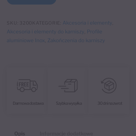
l
frez
t
alu/inox
e
Akcesoria i elementy
SKU:
3200
KATEGORIE:
,
r
Akcesoria i elementy do karniszy
Profile
,
n
aluminiowe Inox
Zakończenia do karniszy
,
a
t
i
v
e
:
Darmowa dostawa
Szybka wysyłka
30 dni na zwrot
Opis
Informacje dodatkowe