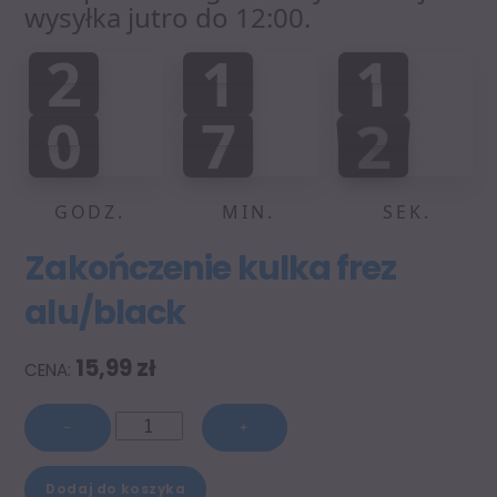
wysyłka jutro do 12:00.
2
1
1
2
1
1
0
0
0
:
:
0
7
2
0
7
1
0
3
1
2
GODZ.
MIN.
SEK.
Zakończenie kulka frez
alu/black
15,99
zł
ilość
−
+
Zakończenie
A
kulka
Dodaj do koszyka