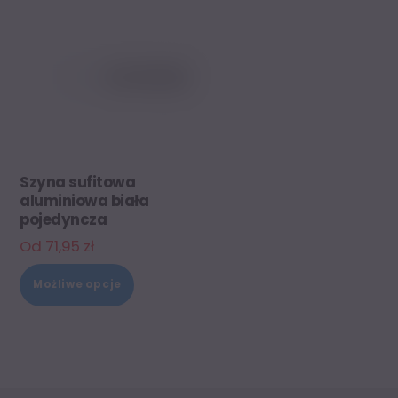
Szyna sufitowa
aluminiowa biała
pojedyncza
Od
71,95
zł
Ten
Możliwe opcje
produkt
ma
wiele
wariantów.