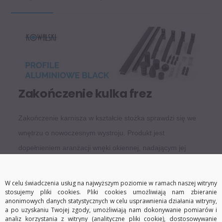
Zakończenie kulka frez
Zakończenie karnisza w kształcie stożka sprawdzi się we
wnętrzu o nowoczesnym wystroju. Produkt jest
dopełnieniem aranżacji wnęki okiennej, nadającym jej
indywidualny styl. Element wykonano z aluminium
pokrytego powłoką anodową, zabezpieczającą przed
W celu świadczenia usług na najwyższym poziomie w ramach naszej witryny
stosujemy pliki cookies. Pliki cookies umożliwiają nam zbieranie
korozją i chroniącą kolor. Zakończenie jest odporne na
anonimowych danych statystycznych w celu usprawnienia działania witryny,
uszkodzenia mechaniczne i będzie spełniać swoją rolę
a po uzyskaniu Twojej zgody, umożliwiają nam dokonywanie pomiarów i
analiz korzystania z witryny (analityczne pliki cookie), dostosowywanie
przez długi czas.