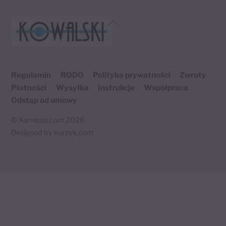
Opcje
można
Back
wybrać
To
Top
na
stronie
Regulamin
RODO
Polityka prywatności
Zwroty
produktu
Płatności
Wysyłka
Instrukcje
Współpraca
Odstąp od umowy
©
Karnisze.com
2026
Designed by
kurzyk.com
Twój koszyk
×
0 produktów