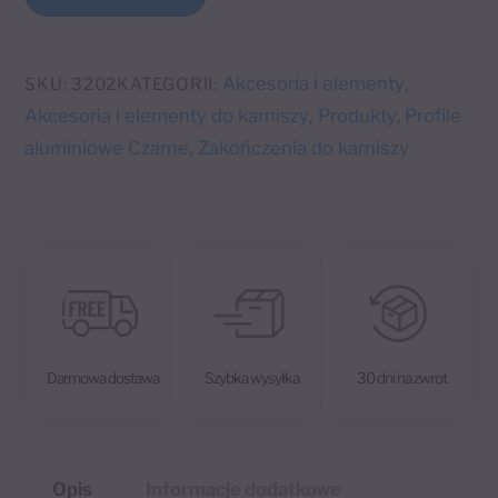
l
frez
t
alu/black
e
Akcesoria i elementy
SKU:
3202
KATEGORII:
,
r
Akcesoria i elementy do karniszy
Produkty
Profile
,
,
n
aluminiowe Czarne
Zakończenia do karniszy
,
a
t
i
v
e
:
Darmowa dostawa
Szybka wysyłka
30 dni na zwrot
Opis
Informacje dodatkowe