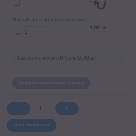
Haczyk do upinania czarny mat
3,98
zł
Ilość:
0
•
0,00 zł
Zaznaczone produkty:
Suma:
Dodaj zaznaczone do koszyka
ilość
−
+
Zakończenie
A
Gabi
Dodaj do koszyka
l
czarny