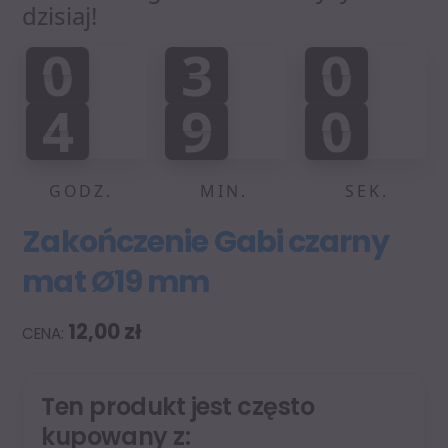
dzisiaj!
0
3
0
0
3
5
0
5
0
:
:
4
9
0
4
8
9
0
0
1
9
0
8
9
GODZ.
MIN.
SEK.
Zakończenie Gabi czarny
mat Ø19 mm
12,00
zł
Ten produkt jest często
kupowany z: