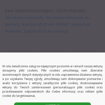
t
mat
e
Ø19
EAN:
5902052031078
SKU:
3107
KATEGORII:
r
mm
Akcesoria i elementy
Akcesoria i elementy do
,
n
karniszy
Karnisze Ø 19 mm MAGIC czarne mat
,
,
a
Produkty
Zakończenia do karniszy
,
t
i
v
e
:
W celu świadczenia usług na najwyższym poziomie w ramach naszej witryny
stosujemy pliki cookies. Pliki cookies umożliwiają nam zbieranie
anonimowych danych statystycznych w celu usprawnienia działania witryny,
a po uzyskaniu Twojej zgody, umożliwiają nam dokonywanie pomiarów i
Darmowa dostawa
Szybka wysyłka
30 dni na zwrot
analiz korzystania z witryny (analityczne pliki cookie), dostosowywanie
witryny do Twoich zainteresowań (personalizujące pliki cookie) oraz
przedstawianie odpowiednich dla Ciebie informacji oraz reklam (pliki
cookie do targetowania).
Opis
Informacje dodatkowe