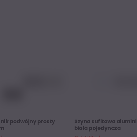
nik podwójny prosty
Szyna sufitowa alumin
mm
biała pojedyncza