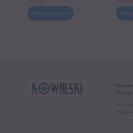
17,00
zł
49,00
Dodaj do koszyka
Dodaj
Regula
Odstąp
©
Karni
Designe