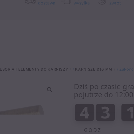
dostawa
wysyłka
zwrot
ESORIA I ELEMENTY DO KARNISZY
/
KARNISZE Ø16 MM
/ Zakońc
Dziś po czasie gr
pojutrze do 12:00
:
4
3
4
3
0
0
GODZ.