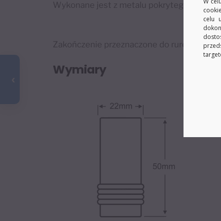
W celu
Wykonane jest z metalu pokrytego powłoką
cooki
celu 
dokon
dosto
Zakończenie przeznaczone do rurek o śred
przed
target
Wymiary