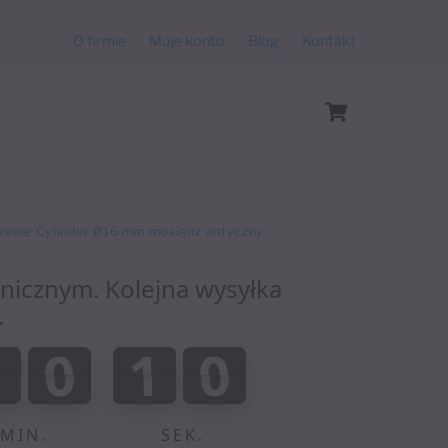
O firmie
Moje konto
Blog
Kontakt
Cart
zenie Cylinder Ø16 mm mosiądz antyczny
anicznym. Kolejna wysyłka
.
:
1
0
1
0
1
0
0
9
0
0
1
0
9
1
0
MIN.
SEK.