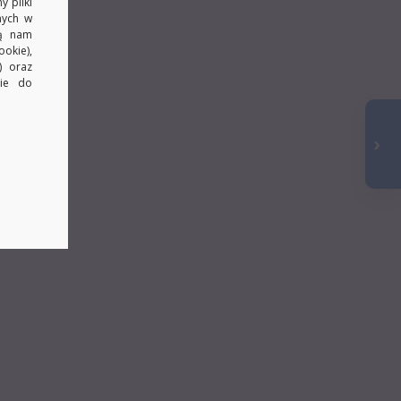
y pliki
nych w
ją nam
okie),
) oraz
kie do