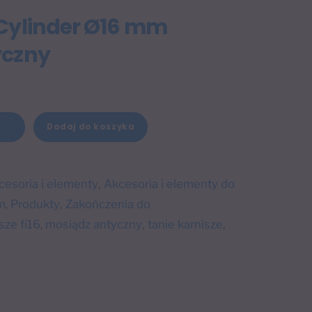
Cylinder Ø16 mm
yczny
A
Dodaj do koszyka
+
l
t
e
cesoria i elementy
Akcesoria i elementy do
,
r
m
Produkty
Zakończenia do
,
,
n
sze fi16
mosiądz antyczny
tanie karnisze
,
,
,
a
t
i
v