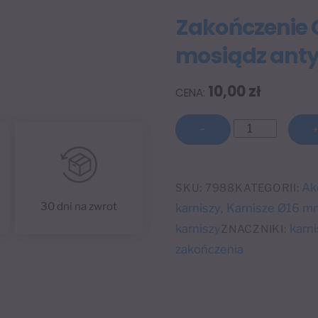
Zakończenie 
mosiądz ant
10,00
zł
ilość
−
Zakończenie
Cylinder
Ø16
Ak
SKU:
7988
KATEGORII:
mm
30 dni na zwrot
karniszy
Karnisze Ø16 m
,
mosiądz
karniszy
karni
ZNACZNIKI:
antyczny
zakończenia