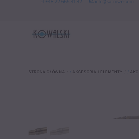
+48 22 665 31 82
info@karnisze.com
to
content
STRONA GŁÓWNA
/
AKCESORIA I ELEMENTY
/
AKC