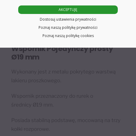
AKCEPTUJĘ
Dostosuj ustawienia prywatności
Poznaj naszą politykę prywatności
Poznaj naszą politykę cookies
Wspornik Pojedynczy prosty
Ø19 mm
Wykonany jest z metalu pokrytego warstwą
lakieru proszkowego.
Wspornik przeznaczony do rurek o
średnicy Ø19 mm.
Posiada stabilną podstawę, mocowaną na trzy
kołki rozporowe.