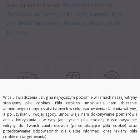
e
błysk
Akcesoria i elementy
SKU:
3136
KATEGORII:
,
r
Ø19
Akcesoria i elementy do karniszy
Karnisze Ø 19
,
n
mm
mm MAGIC białe błysk
Produkty
Wsporniki do
,
,
a
karniszy
t
i
v
e
:
W celu świadczenia usług na najwyższym poziomie w ramach naszej witryny
Darmowa dostawa
Szybka wysyłka
30 dni na zwrot
stosujemy pliki cookies. Pliki cookies umożliwiają nam zbieranie
anonimowych danych statystycznych w celu usprawnienia działania witryny,
a po uzyskaniu Twojej zgody, umożliwiają nam dokonywanie pomiarów i
analiz korzystania z witryny (analityczne pliki cookie), dostosowywanie
witryny do Twoich zainteresowań (personalizujące pliki cookie) oraz
Opis
Informacje dodatkowe
przedstawianie odpowiednich dla Ciebie informacji oraz reklam (pliki
cookie do targetowania).