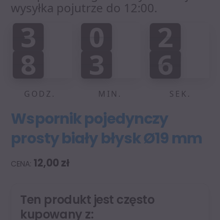
wysyłka pojutrze do 12:00.
3
0
2
3
0
2
0
0
:
:
8
3
6
8
3
5
0
0
7
5
6
GODZ.
MIN.
SEK.
Wspornik pojedynczy
prosty biały błysk Ø19 mm
12,00
zł
Ten produkt jest często
kupowany z: