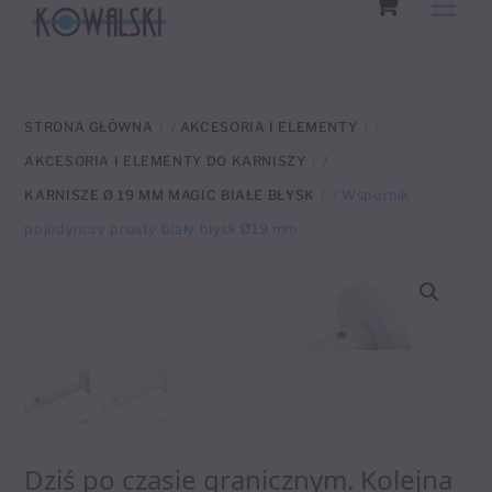
Men
to
content
STRONA GŁÓWNA
/
AKCESORIA I ELEMENTY
/
AKCESORIA I ELEMENTY DO KARNISZY
/
KARNISZE Ø 19 MM MAGIC BIAŁE BŁYSK
/ Wspornik
pojedynczy prosty biały błysk Ø19 mm
Dziś po czasie granicznym. Kolejna