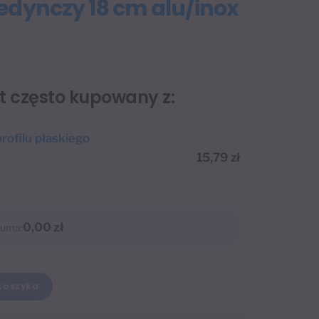
edynczy 18 cm alu/inox
st często kupowany z:
profilu płaskiego
15,79
zł
0,00 zł
uma:
koszyka