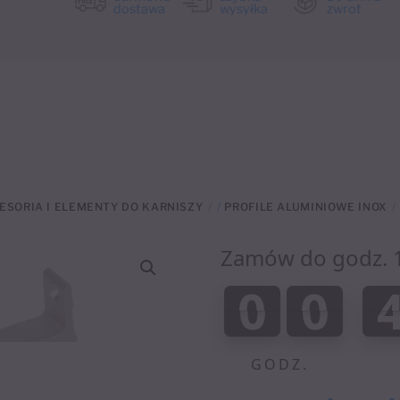
dostawa
wysyłka
zwrot
ESORIA I ELEMENTY DO KARNISZY
/
PROFILE ALUMINIOWE INOX
Zamów do godz. 12
:
0
0
0
0
GODZ.