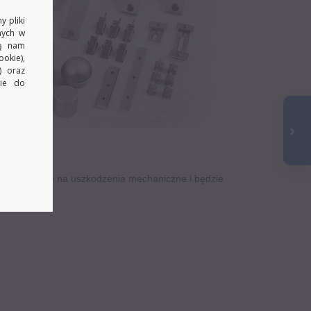
y pliki
nych w
ją nam
okie),
) oraz
kie do
jest odporne na uszkodzenia mechaniczne i będzie