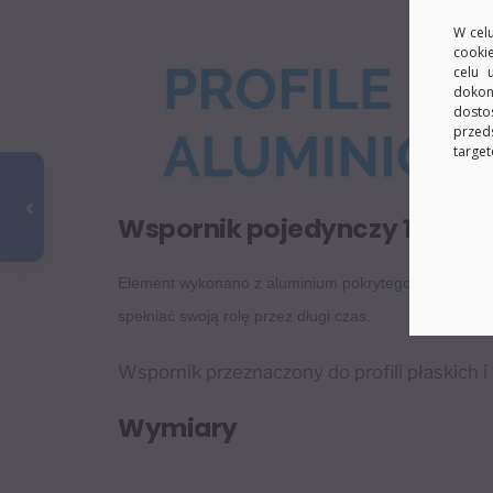
W celu
cooki
celu 
dokon
dosto
przed
target
Wspornik pojedynczy 18 cm
Element wykonano z aluminium pokrytego powłoką ano
spełniać swoją rolę przez długi czas.
Wspornik przeznaczony do profili płaskich i
Wymiary