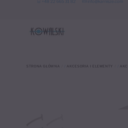
+48 22 665 31 82
info@karnisze.com
to
content
STRONA GŁÓWNA
/
AKCESORIA I ELEMENTY
/
AKC