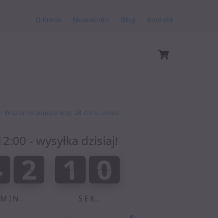
O firmie
Moje konto
Blog
Kontakt
Cart
/ Wspornik pojedynczy 18 cm alu/inox
:00 - wysyłka dzisiaj!
:
4
2
1
0
4
2
0
9
9
0
0
0
0
1
0
1
MIN.
SEK.