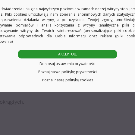
 świadczenia usług na najwyższym poziomie w ramach naszej witryny stosujem
es. Pliki cookies umożliwiają nam zbieranie anonimowych danych statystycz
usprawnienia działania witryny, a po uzyskaniu Twojej zgody, umożliwia
ywanie pomiarów i analiz korzystania z witryny (analityczne pliki co
sowywanie witryny do Twoich zainteresowań (personalizujące pliki cookie
stawianie odpowiednich dla Ciebie informacji oraz reklam (pliki coo
owania).
AKCEPTUJĘ
Dostosuj ustawienia prywatności
Poznaj naszą politykę prywatności
dową, zabezpieczającą przed korozją i chroniącą kolor. Zakończenie 
Poznaj naszą politykę cookies
 okrągłych.