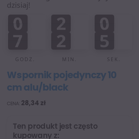
dzisiaj!
0
2
0
0
2
0
0
:
:
7
2
5
7
2
4
0
0
6
4
5
GODZ.
MIN.
SEK.
Wspornik pojedynczy 10
cm alu/black
28,34
zł
Ten produkt jest często
kupowany z: