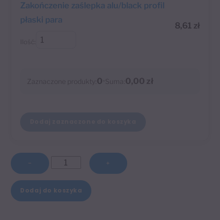
Zakończenie zaślepka alu/black profil
płaski para
8,61
zł
Ilość:
0
•
0,00 zł
Zaznaczone produkty:
Suma:
Dodaj zaznaczone do koszyka
ilość
−
+
Wspornik
A
pojedynczy
Dodaj do koszyka
l
10
t
cm