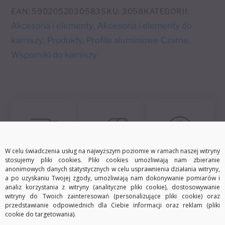
e
alu/black
EAN:
5902052030583
SKU:
3058
KATEGORII:
r
Akcesoria i elementy
Akcesoria i elementy do
,
n
karniszy
Produkty
Profile aluminiowe Czarne
,
,
,
a
Wsporniki do karniszy
t
i
v
e
:
W celu świadczenia usług na najwyższym poziomie w ramach naszej witryny
Darmowa dostawa
Szybka wysyłka
30 dni na zwrot
stosujemy pliki cookies. Pliki cookies umożliwiają nam zbieranie
anonimowych danych statystycznych w celu usprawnienia działania witryny,
a po uzyskaniu Twojej zgody, umożliwiają nam dokonywanie pomiarów i
analiz korzystania z witryny (analityczne pliki cookie), dostosowywanie
witryny do Twoich zainteresowań (personalizujące pliki cookie) oraz
przedstawianie odpowiednich dla Ciebie informacji oraz reklam (pliki
Opis
Informacje dodatkowe
cookie do targetowania).