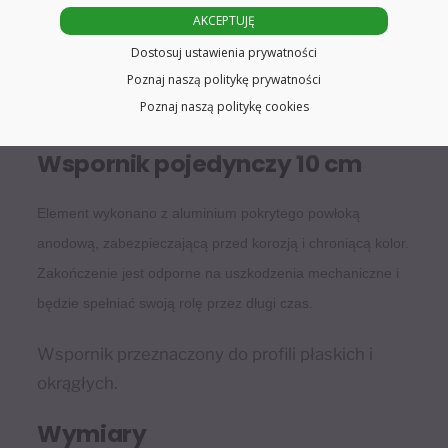
AKCEPTUJĘ
Dostosuj ustawienia prywatności
Poznaj naszą politykę prywatności
Poznaj naszą politykę cookies
Wspornik pojedynczy 10 cm
Element wykonano z aluminium pokrytego powłoką
anodową, zabezpieczającą przed korozją i chroniącą kolor.
Zakończenie jest odporne na uszkodzenia mechaniczne i
będzie spełniać swoją rolę przez długi czas.
Wspornik przeznaczony do profili płaskich i
okrągłych.
Wymiary