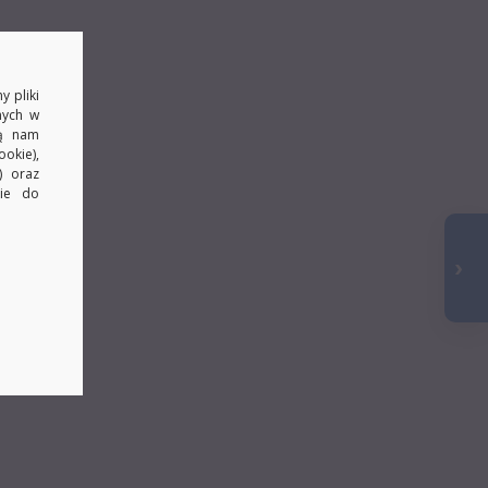
y pliki
nych w
ją nam
okie),
) oraz
kie do