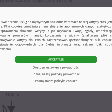
 galwaniczną imitującą chrom satynę.
y Ø19 mm.
 świadczenia usług na najwyższym poziomie w ramach naszej witryny stosujem
es. Pliki cookies umożliwiają nam zbieranie anonimowych danych statystycz
usprawnienia działania witryny, a po uzyskaniu Twojej zgody, umożliwia
ywanie pomiarów i analiz korzystania z witryny (analityczne pliki co
sowywanie witryny do Twoich zainteresowań (personalizujące pliki cookie
stawianie odpowiednich dla Ciebie informacji oraz reklam (pliki coo
owania).
AKCEPTUJĘ
Dostosuj ustawienia prywatności
Poznaj naszą politykę prywatności
Poznaj naszą politykę cookies