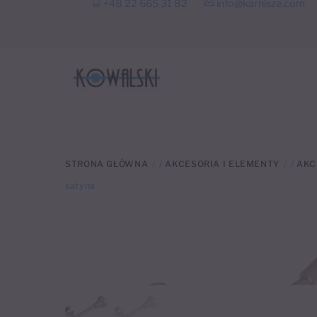
+48 22 665 31 82
info@karnisze.com
to
content
STRONA GŁÓWNA
/
AKCESORIA I ELEMENTY
/
AKC
satyna