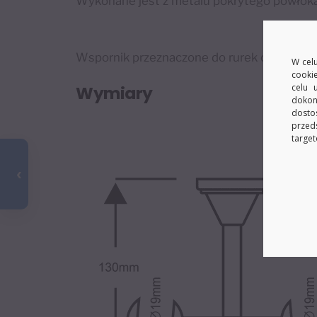
Wykonane jest z metalu pokrytego powłoką
Wspornik przeznaczone do rurek o średnic
W celu
cooki
celu 
Wymiary
dokon
dosto
przed
target