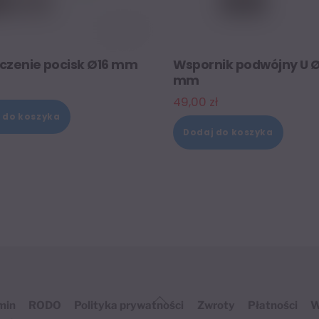
czenie pocisk Ø16 mm
Wspornik podwójny U Ø
mm
49,00
zł
 do koszyka
Dodaj do koszyka
Back
min
RODO
Polityka prywatności
Zwroty
Płatności
W
To