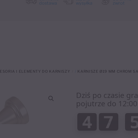
dostawa
wysyłka
zwrot
ESORIA I ELEMENTY DO KARNISZY
/
KARNISZE Ø19 MM CHROM S
Dziś po czasie gr
pojutrze do 12:00
:
4
7
4
7
0
0