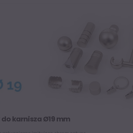
 do karnisza Ø19 mm