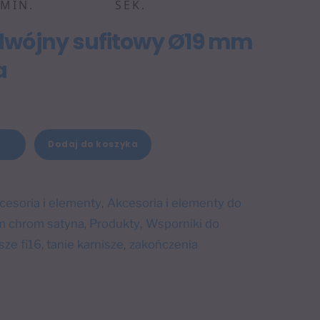
MIN.
SEK.
dwójny sufitowy Ø19 mm
a
A
Dodaj do koszyka
+
l
t
e
cesoria i elementy
Akcesoria i elementy do
,
r
m chrom satyna
Produkty
Wsporniki do
,
,
n
sze fi16
tanie karnisze
zakończenia
,
,
a
t
i