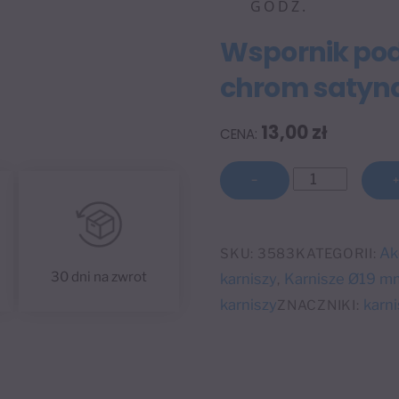
GODZ.
Wspornik po
chrom satyn
13,00
zł
ilość
−
Wspornik
podwójny
sufitowy
Ak
SKU:
3583
KATEGORII:
Ø19
30 dni na zwrot
karniszy
Karnisze Ø19 m
,
mm
karniszy
karni
ZNACZNIKI:
chrom
satyna