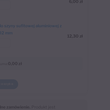
6,00
zł
do szyny sufitowej aluminiowej z
102 mm
12,30
zł
0,00 zł
uma:
koszyka
lne zamówienie.
Produkt jest