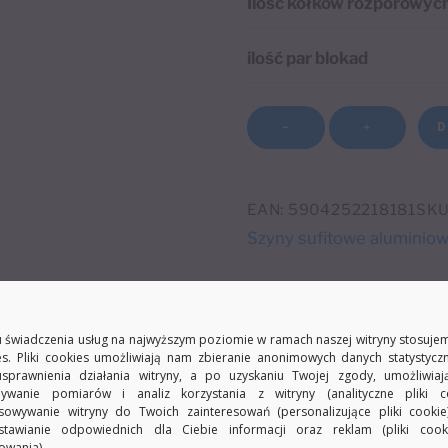
Ilość kołków rozporowyc
ilość par blokad
ilość
D
−
+
Szyna
A
sufitowa
l
102
EAN:
5904252218181
SKU
t
mm
Szyny sufitowe aluminiow
e
aluminiowa
r
dwutorowa
n
z
 świadczenia usług na najwyższym poziomie w ramach naszej witryny stosujem
a
osłoną
es. Pliki cookies umożliwiają nam zbieranie anonimowych danych statystycz
usprawnienia działania witryny, a po uzyskaniu Twojej zgody, umożliwia
t
szeroki
ywanie pomiarów i analiz korzystania z witryny (analityczne pliki co
i
rozstaw
sowywanie witryny do Twoich zainteresowań (personalizujące pliki cookie
stawianie odpowiednich dla Ciebie informacji oraz reklam (pliki coo
v
między
owania).