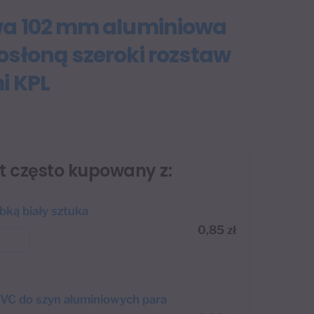
wa 102 mm aluminiowa
osłoną szeroki rozstaw
i KPL
st często kupowany z:
abką biały sztuka
0,85
zł
VC do szyn aluminiowych para