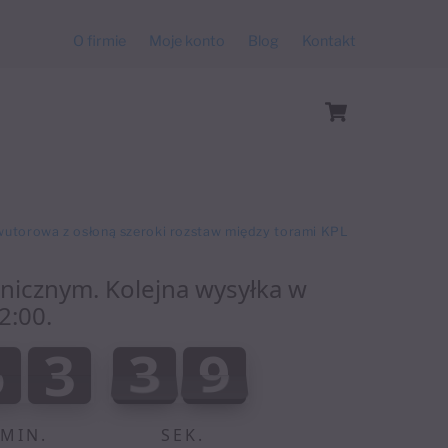
O firmie
Moje konto
Blog
Kontakt
Cart
utorowa z osłoną szeroki rozstaw między torami KPL
anicznym. Kolejna wysyłka w
2:00.
:
5
3
3
9
5
3
3
8
8
0
0
4
0
9
MIN.
SEK.