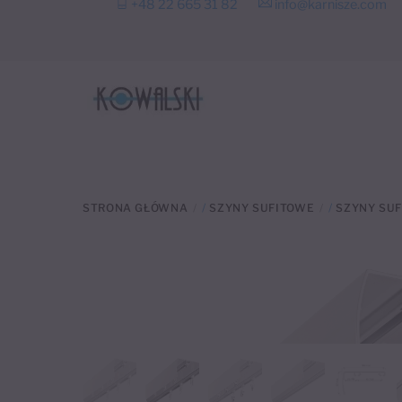
+48 22 665 31 82
info@karnisze.com
to
content
STRONA GŁÓWNA
/
SZYNY SUFITOWE
/
SZYNY SUF