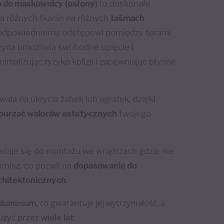
 do maskownicy (osłony)
to doskonałe
ia różnych tkanin na różnych
taśmach
i odpowiedniemu odstępowi pomiędzy torami
zyna umożliwia swobodne upięcie i
imalizując ryzyko kolizji i zapewniając płynne
la na ukrycia żabek lub agrafek, dzięki
aburzać walorów estetycznych
twojego
daje się do montażu we wnętrzach gdzie nie
rnisz, co pozwli na
dopasowanie do
chitektonicznych
.
aluminium,
co gwarantuje jej wytrzymałość, a
użyć przez wiele lat.