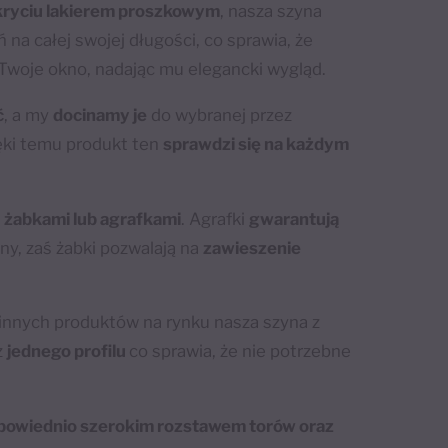
kryciu lakierem proszkowym
, nasza szyna
 na całej swojej długości, co sprawia, że
Twoje okno, nadając mu elegancki wygląd.
ć
, a my
docinamy je
do wybranej przez
ęki temu produkt ten
sprawdzi się na każdym
z
żabkami lub agrafkami
. Agrafki
gwarantują
ny, zaś żabki pozwalają na
zawieszenie
innych produktów na rynku nasza szyna z
z
jednego profilu
co sprawia, że nie potrzebne
dpowiednio szerokim rozstawem torów oraz