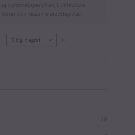
g wybranej specyfikacji. Ustawowe
a od umowy może nie przysługiwać.
1
20