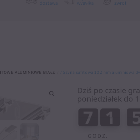
dostawa
wysyłka
zwrot
ITOWE ALUMINIOWE BIAŁE
/ Szyna sufitowa 102 mm aluminiowa dw
Dziś po czasie gr
poniedziałek do 1
:
7
1
7
1
0
0
GODZ.