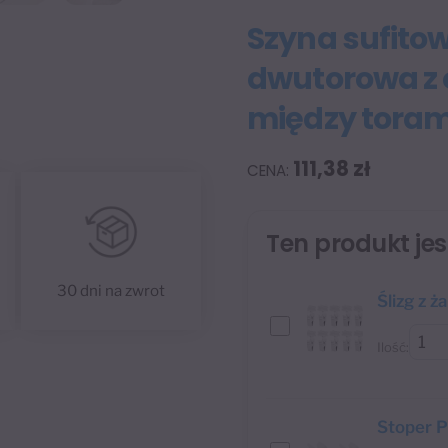
Szyna sufito
dwutorowa z 
między toram
111,38
zł
Ten produkt je
30 dni na zwrot
Ślizg z ż
Ilość:
Stoper P