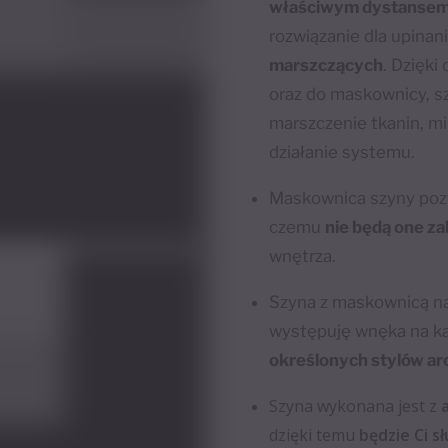
właściwym dystansem
rozwiązanie dla upinan
marszczących
. Dzięk
oraz do maskownicy, s
marszczenie tkanin, min
działanie systemu.
Maskownica szyny pozwa
czemu
nie będą one z
wnętrza.
Szyna z maskownicą na
występuję wnęka na ka
określonych stylów ar
Szyna wykonana jest z
dzięki temu
będzie Ci sł