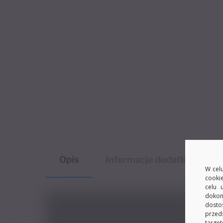
Opis
Informacje dodatkowe
W celu
cooki
celu 
dokon
dosto
przed
target