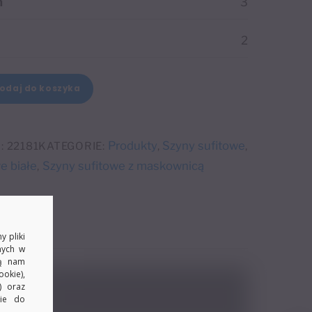
h
3
2
odaj do koszyka
Produkty
Szyny sufitowe
:
22181
KATEGORIE:
,
,
e białe
Szyny sufitowe z maskownicą
,
y pliki
nych w
ją nam
okie),
) oraz
kie do