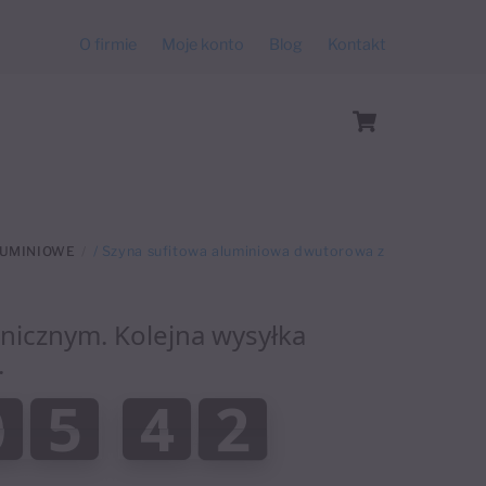
O firmie
Moje konto
Blog
Kontakt
Cart
LUMINIOWE
/ Szyna sufitowa aluminiowa dwutorowa z
anicznym. Kolejna wysyłka
.
:
0
5
4
2
0
5
4
1
0
0
3
1
2