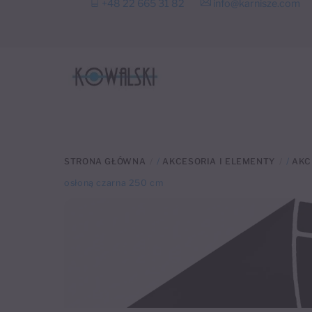
+48 22 665 31 82
info@karnisze.com
to
content
STRONA GŁÓWNA
/
AKCESORIA I ELEMENTY
/
AKC
osłoną czarna 250 cm