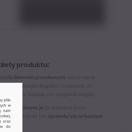
alety produktu:
kryciu lakierem proszkowym
, nasza szyna
 na całej swojej długości, co sprawia, że
Twoje okno, nadając mu elegancki wygląd.
y pliki
nych w
ć
, a my
docinamy je
do wybranej przez
ją nam
ęki temu produkt ten
sprawdzi się na każdym
okie),
) oraz
kie do