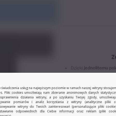
Z
Dzięki
jednolitemu po
zapewnia spójny odcień
efektownie udekoruje 
 świadczenia usług na najwyższym poziomie w ramach naszej witryny stosujem
es. Pliki cookies umożliwiają nam zbieranie anonimowych danych statystycz
Szynę
można połączy
usprawnienia działania witryny, a po uzyskaniu Twojej zgody, umożliwia
Państwa długości. Dzi
ywanie pomiarów i analiz korzystania z witryny (analityczne pliki co
sowywanie witryny do Twoich zainteresowań (personalizujące pliki cookie
wymiarze okna.
stawianie odpowiednich dla Ciebie informacji oraz reklam (pliki coo
owania).