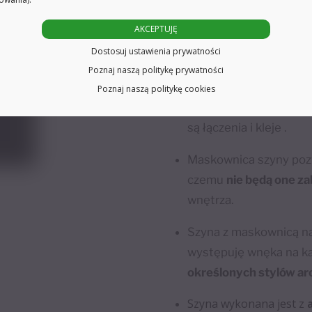
Szynę można zakupić 
AKCEPTUJĘ
prostszy montaż
zasło
Dostosuj ustawienia prywatności
dowolnej tkaniny.
Poznaj naszą politykę prywatności
W przeciwieństwie do 
Poznaj naszą politykę cookies
osłoną wykonana jest 
są łączenia i kleje .
Maskownica szyny pozwa
czemu
nie będą one z
wnętrza.
Szyna z maskownicą na
występuję wnęka na ka
określonych stylów ar
Szyna wykonana jest z