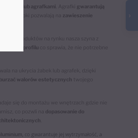
z
żabkami lub agrafkami
. Agrafki
gwarantują
ny, zaś żabki pozwalają na
zawieszenie
innych produktów na rynku nasza szyna z
z
jednego profilu
co sprawia, że nie potrzebne
la na ukrycia żabek lub agrafek, dzięki
aburzać walorów estetycznych
twojego
daje się do montażu we wnętrzach gdzie nie
rnisz, co pozwli na
dopasowanie do
chitektonicznych
.
aluminium,
co gwarantuje jej wytrzymałość, a