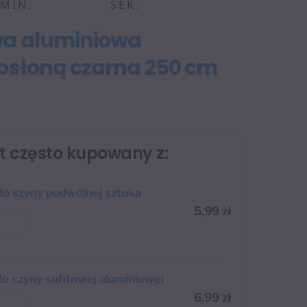
MIN.
SEK.
wa aluminiowa
osłoną czarna 250 cm
st często kupowany z:
o szyny podwójnej sztuka
5,99
zł
do szyny sufitowej aluminiowej
6,99
zł