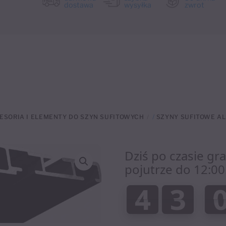
dostawa
wysyłka
zwrot
ESORIA I ELEMENTY DO SZYN SUFITOWYCH
/
SZYNY SUFITOWE A
Dziś po czasie gr
pojutrze do 12:00
:
4
3
4
3
0
0