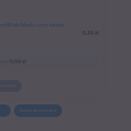
profili alu/black i szyn sztuka
0,30
zł
0,00 zł
uma:
koszyka
A
Dodaj do koszyka
+
l
t