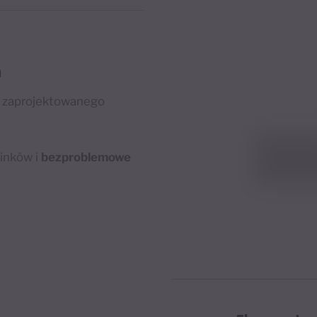
n
o zaprojektowanego
cinków i
bezproblemowe