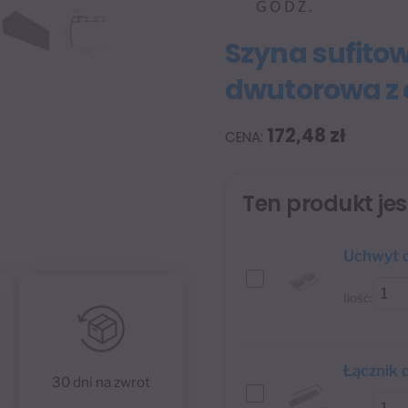
GODZ.
Szyna sufito
dwutorowa z 
172,48
zł
Ten produkt je
Uchwyt d
Ilość:
Łącznik 
30 dni na zwrot