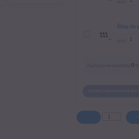
Ilość:
Ślizg do 
Ilość:
0
•
Zaznaczone produkty:
S
Dodaj zaznaczone do 
ilość
−
Szyna
sufitowa