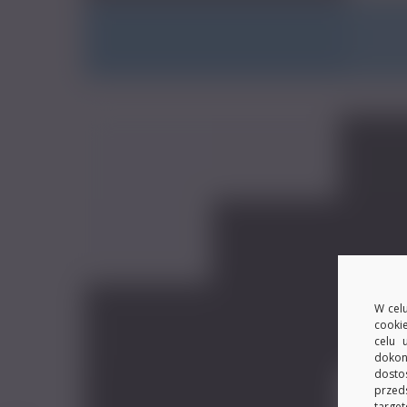
W celu
cooki
celu 
dokon
dosto
przed
target