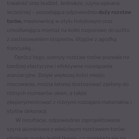
trwałość oraz budżet. Jednakże, szyna opisana
wcześniej – posiadająca odpowiednio
duży rozstaw
torów,
maskownicę w stylu hotelowym oraz
umożliwiająca montaż na kołki rozporowe do sufitu
z zastosowaniem stoperów, ślizgów z agrafką
francuską .
Oprócz tego, szerszy rozstaw torów pozwala na
bardziej elastyczne i efektywne rozwiązania
aranżacyjne. Dzięki większej ilości miejsc
mocowania, można łatwiej dostosować zasłony do
różnych rozmiarów okien, a także
eksperymentować z różnymi rodzajami materiałów i
stylów dekoracji.
W rezultacie, odpowiednio zaprojektowana
szyna aluminiowa z właściwym rozstawem torów
eliminuje ryzyko kolizji tkanin, co przekłada się na