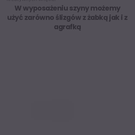
W wyposażeniu szyny możemy
użyć zarówno ślizgów z żabką jak i z
agrafką