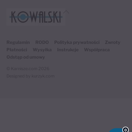
Back
To
Top
Regulamin
RODO
Polityka prywatności
Zwroty
Płatności
Wysyłka
Instrukcje
Współpraca
Odstąp od umowy
©
Karnisze.com
2026
Designed by
kurzyk.com
Twój koszyk
×
0 produktów
0