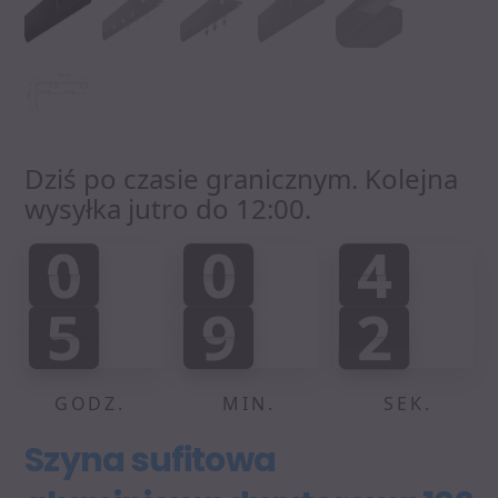
Dziś po czasie granicznym. Kolejna
wysyłka jutro do 12:00.
0
0
4
0
0
4
0
:
:
5
9
2
5
9
1
1
0
0
3
2
GODZ.
MIN.
SEK.
Szyna sufitowa