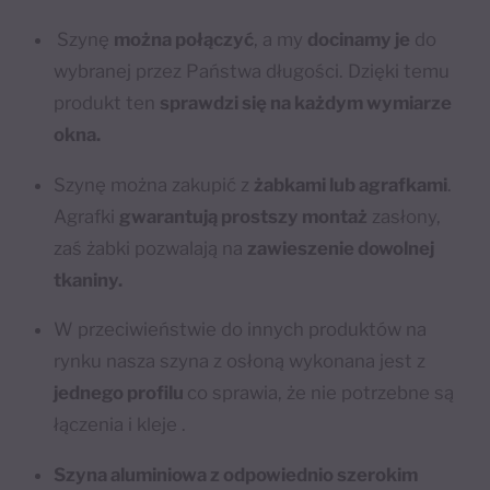
Szynę
można połączyć
, a my
docinamy je
do
wybranej przez Państwa długości. Dzięki temu
produkt ten
sprawdzi się na każdym wymiarze
okna.
Szynę można zakupić z
żabkami lub agrafkami
.
Agrafki
gwarantują prostszy montaż
zasłony,
zaś żabki pozwalają na
zawieszenie dowolnej
tkaniny.
W przeciwieństwie do innych produktów na
rynku nasza szyna z osłoną wykonana jest z
jednego profilu
co sprawia, że nie potrzebne są
łączenia i kleje .
Szyna aluminiowa z odpowiednio szerokim