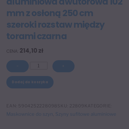
aluminiowa dwutorowa 102
mm z osłoną 250 cm
szeroki rozstaw między
torami czarna
214,10
zł
ilość
−
+
Szyna
A
sufitowa
Dodaj do koszyka
l
aluminiowa
t
dwutorowa
e
102
EAN:
5904252228098
SKU:
22809
KATEGORIE:
r
mm
Maskownice do szyn
Szyny sufitowe aluminiowe
,
n
z