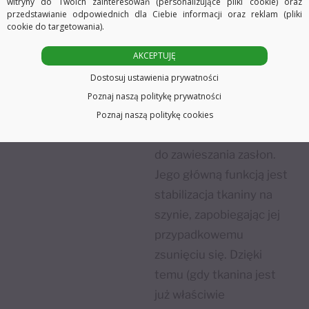
witryny do Twoich zainteresowań (personalizujące pliki cookie) oraz
przedstawianie odpowiednich dla Ciebie informacji oraz reklam (pliki
cookie do targetowania).
AKCEPTUJĘ
STOPER
Dostosuj ustawienia prywatności
Stoper wciskany jest
Poznaj naszą politykę prywatności
niezwykle przydatnym
Poznaj naszą politykę cookies
elementem w systemach
do zawieszania zasłon.
Jego główną funkcją jest
stabilizacja tkaniny na
szynie, zapobiegając jej
przypadkowemu
zsunięciu się. Dzięki
temu (gdy tkanina jest
już właściwie