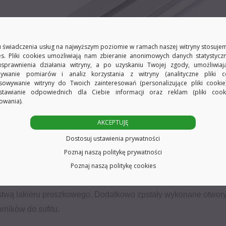
 świadczenia usług na najwyższym poziomie w ramach naszej witryny stosujem
es. Pliki cookies umożliwiają nam zbieranie anonimowych danych statystycz
usprawnienia działania witryny, a po uzyskaniu Twojej zgody, umożliwia
ywanie pomiarów i analiz korzystania z witryny (analityczne pliki co
sowywanie witryny do Twoich zainteresowań (personalizujące pliki cookie
stawianie odpowiednich dla Ciebie informacji oraz reklam (pliki coo
owania).
AKCEPTUJĘ
Dostosuj ustawienia prywatności
Poznaj naszą politykę prywatności
Poznaj naszą politykę cookies
ójna 200 cm z otworami do montażu
arstwą lakieru proszkowego. Dodatkowo zpstały wykonane otw
ników do sufitu.