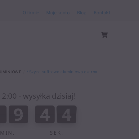
O firmie
Moje konto
Blog
Kontakt
Cart
LUMINIOWE
/ Szyna sufitowa aluminiowa czarna
:00 - wysyłka dzisiaj!
:
1
9
4
4
3
1
9
4
3
2
0
5
5
4
MIN.
SEK.