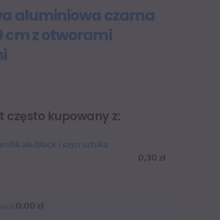
wa aluminiowa czarna
 cm z otworami
i
st często kupowany z:
profili alu/black i szyn sztuka
0,30
zł
0,00 zł
uma: