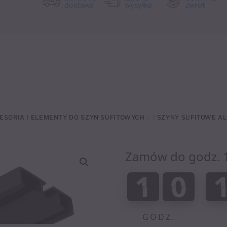
dostawa
wysyłka
zwrot
ESORIA I ELEMENTY DO SZYN SUFITOWYCH
/
SZYNY SUFITOWE A
Zamów do godz. 12
:
1
0
1
0
0
GODZ.