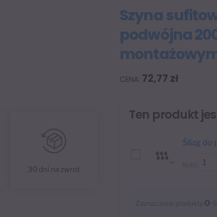
Szyna sufito
podwójna 200
montażowym
72,77
zł
Ten produkt je
Ślizg do 
Ilość:
30 dni na zwrot
0
•
Zaznaczone produkty:
S