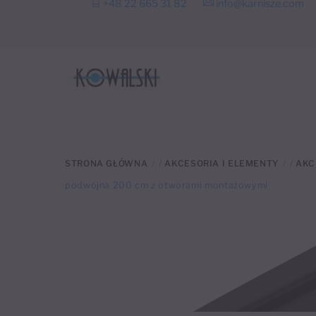
+48 22 665 31 82
info@karnisze.com
to
content
STRONA GŁÓWNA
/
AKCESORIA I ELEMENTY
/
AKC
podwójna 200 cm z otworami montażowymi