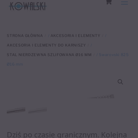
Men
to
content
STRONA GŁÓWNA
/
AKCESORIA I ELEMENTY
/
AKCESORIA I ELEMENTY DO KARNISZY
/
STAL NIERDZEWNA SZLIFOWANA Ø16 MM
/ Swarovski 825
Ø16 mm
Dziś po czasie granicznym. Kolejna