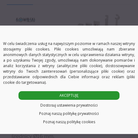
W celu świadczenia usług na najwyższym poziomie w ramach naszej witryny
stosujemy pliki cookies. Pliki cookies umożliwiają nam zbieranie
Zakończenie Swarovski 825 Ø16
anonimowych danych statystycznych w celu usprawnienia działania witryny,
a po uzyskaniu Twojej zgody, umożliwiają nam dokonywanie pomiarów i
mm
analiz korzystania z witryny (analityczne pliki cookie), dostosowywanie
witryny do Twoich zainteresowań (personalizujące pliki cookie) oraz
przedstawianie odpowiednich dla Ciebie informacji oraz reklam (pliki
Wykonane jest z wysoko jakościowej stali
cookie do targetowania).
nierdzewnej.
AKCEPTUJĘ
Do ozdobienia zakończenia użyto kryształków
Dostosuj ustawienia prywatności
Swarovski cristals
.
Poznaj naszą politykę prywatności
Poznaj naszą politykę cookies
Zakończenie przeznaczone do rurek o
średnicy Ø16 mm.