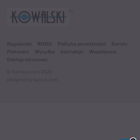
Back
To
Top
Regulamin
RODO
Polityka prywatności
Zwroty
Płatności
Wysyłka
Instrukcje
Współpraca
Odstąp od umowy
©
Karnisze.com
2026
Designed by
kurzyk.com
Twój koszyk
×
0 produktów