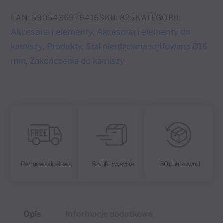
t
mm
e
EAN:
5905436979416
SKU:
825
KATEGORII:
r
Akcesoria i elementy
Akcesoria i elementy do
,
n
karniszy
Produkty
Stal nierdzewna szlifowana Ø16
,
,
a
mm
Zakończenia do karniszy
,
t
i
v
e
:
Darmowa dostawa
Szybka wysyłka
30 dni na zwrot
Opis
Informacje dodatkowe