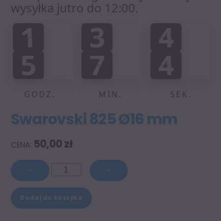
wysyłka jutro do 12:00.
1
3
4
1
3
4
0
0
0
:
:
5
7
4
5
7
4
0
0
5
GODZ.
MIN.
SEK.
Swarovski 825 Ø16 mm
50,00
zł
ilość
−
+
Swarovski
A
825
Dodaj do koszyka
l
Ø16