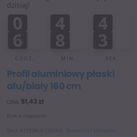
dzisiaj!
0
4
4
0
4
4
0
0
:
:
6
8
3
6
8
3
0
0
4
GODZ.
MIN.
SEK.
Profil aluminiowy płaski
alu/biały 160 cm
51,43
zł
Brak w magazynie
Akcesoria i elementy
SKU:
63130
KATEGORIE:
,