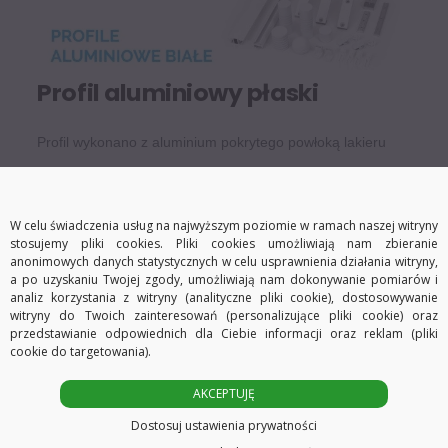
Profil aluminiowy płaski
Profil wykonano z aluminium pokrytego powłoką lakieru
proszkowego, zabezpieczającą przed korozją i chroniącą
kolor. Jest odporny na uszkodzenia mechaniczne i będzie
W celu świadczenia usług na najwyższym poziomie w ramach naszej witryny
spełniać swoją rolę przez długi czas.
stosujemy pliki cookies. Pliki cookies umożliwiają nam zbieranie
anonimowych danych statystycznych w celu usprawnienia działania witryny,
Wymiary
a po uzyskaniu Twojej zgody, umożliwiają nam dokonywanie pomiarów i
analiz korzystania z witryny (analityczne pliki cookie), dostosowywanie
witryny do Twoich zainteresowań (personalizujące pliki cookie) oraz
przedstawianie odpowiednich dla Ciebie informacji oraz reklam (pliki
cookie do targetowania).
AKCEPTUJĘ
Dostosuj ustawienia prywatności