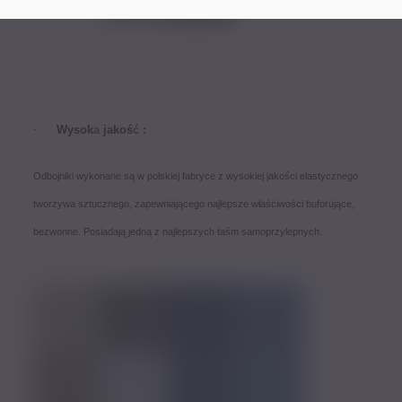
·
Wysok
a
jakoś
ć
:
O
dbojniki wykonane są w polskiej fabryce z wysokiej jakości elastycznego
tworzywa sztucznego, zapewniającego najlepsze właściwości buforujące,
bezwonne. Posiadają jedną z najlepszych taśm samoprzylepnych.