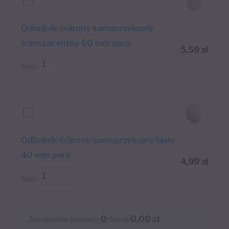
Odbojnik ścienny samoprzylepny
transparentny 60 mm para
5,59
zł
Ilość:
Odbojnik ścienny samoprzylepny biały
40 mm para
4,99
zł
Ilość:
0
•
0,00 zł
Zaznaczone produkty:
Suma: