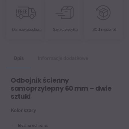
v
e
:
Darmowa dostawa
Szybka wysyłka
30 dni na zwrot
Opis
Informacje dodatkowe
Odbojnik ścienny
samoprzylepny 60 mm – dwie
sztuki
Kolor szary
·
Idealna ochrona: