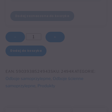
Dodaj zaznaczone do koszyka
ilość
−
+
Odbojnik
A
ścienny
Dodaj do koszyka
l
samoprzylepny
t
szary
e
60
EAN:
5903938524943
SKU:
2494
KATEGORIE:
r
mm
Odboje samoprzylepne
Odboje ścienne
,
n
para
samoprzylepne
Produkty
,
a
t
i