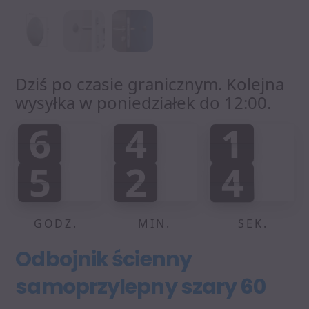
Dziś po czasie granicznym. Kolejna
wysyłka w poniedziałek do 12:00.
6
4
1
6
4
1
0
0
0
:
:
5
2
4
5
2
4
5
2
5
2
5
GODZ.
MIN.
SEK.
Odbojnik ścienny
samoprzylepny szary 60