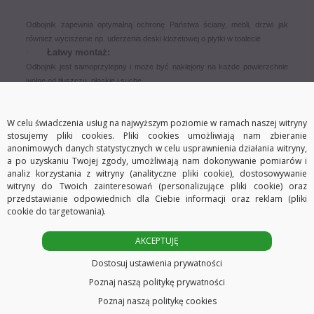
Odbojnik zapewnia optymalną ochronę Państwa ściany, mebli, drzwi jak
również wyciszenie np. uderzenia deski klozetowej o płytki w toalecie
·
Łatwy montaż:
O
dbojnik jest samoprzylepny i może być naklejony na każde powierzchnie
wolne od tłuszczu, płaskie i suche.
Wystarczy zdjąć osłonkę taśmy i nakleić w wybranym miejscu
(w przypadku
innych powierzchni można go przykręcić w środkowej części wewnątrz, po
W celu świadczenia usług na najwyższym poziomie w ramach naszej witryny
czym założyć część górną – wkręt nie będzie widoczny)
.
stosujemy pliki cookies. Pliki cookies umożliwiają nam zbieranie
Górna część może być bezproblemowo wymieniona tak, że w przypadku
anonimowych danych statystycznych w celu usprawnienia działania witryny,
np. malowania ścian, czy też po prostu zużycie części górnej wystarczy bez
a po uzyskaniu Twojej zgody, umożliwiają nam dokonywanie pomiarów i
odrywania od ściany ją wymienić.
analiz korzystania z witryny (analityczne pliki cookie), dostosowywanie
witryny do Twoich zainteresowań (personalizujące pliki cookie) oraz
przedstawianie odpowiednich dla Ciebie informacji oraz reklam (pliki
cookie do targetowania).
AKCEPTUJĘ
Dostosuj ustawienia prywatności
Poznaj naszą politykę prywatności
Poznaj naszą politykę cookies