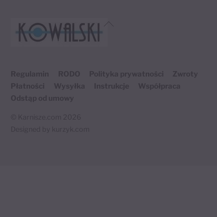
Back
To
Top
Regulamin
RODO
Polityka prywatności
Zwroty
Płatności
Wysyłka
Instrukcje
Współpraca
Odstąp od umowy
©
Karnisze.com
2026
Designed by
kurzyk.com
Twój koszyk
×
0 produktów