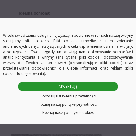
·
Idealna ochrona:
Odbojnik zapewnia optymalną ochronę Państwa ściany, amortyzuje
uderzenia.
W celu świadczenia usług na najwyższym poziomie w ramach naszej witryny
·
Łatwy montaż:
stosujemy pliki cookies. Pliki cookies umożliwiają nam zbieranie
anonimowych danych statystycznych w celu usprawnienia działania witryny,
O
dbojnik jest samoprzylepny i może być naklejony na każdą powierzchnię
a po uzyskaniu Twojej zgody, umożliwiają nam dokonywanie pomiarów i
wolną od tłuszczu, płaską i suchą
analiz korzystania z witryny (analityczne pliki cookie), dostosowywanie
Wystarczy zdjąć osłonkę taśmy i nakleić w wybranym miejscu.
witryny do Twoich zainteresowań (personalizujące pliki cookie) oraz
·
Wysok
a
jakoś
ć
:
przedstawianie odpowiednich dla Ciebie informacji oraz reklam (pliki
cookie do targetowania).
O
dbój wykonany jest z wysokiej jakości transparentnego tworzywa
AKCEPTUJĘ
sztucznego, dzięki czemu na długo zachowuje swoje właściwości oraz
Dostosuj ustawienia prywatności
estetyczny wygląd.
Poznaj naszą politykę prywatności
Poznaj naszą politykę cookies