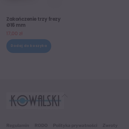
wybrać
na
Zakończenie trzy frezy
Ø16 mm
stronie
17,00
zł
produktu
Dodaj do koszyka
Back
To
Top
Regulamin
RODO
Polityka prywatności
Zwroty