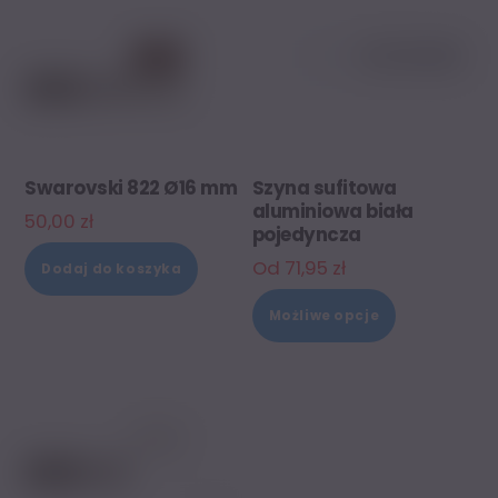
Swarovski 822 Ø16 mm
Szyna sufitowa
aluminiowa biała
50,00
zł
pojedyncza
Od
71,95
zł
Dodaj do koszyka
Ten
Możliwe opcje
produkt
ma
wiele
wariantów.
Opcje
można