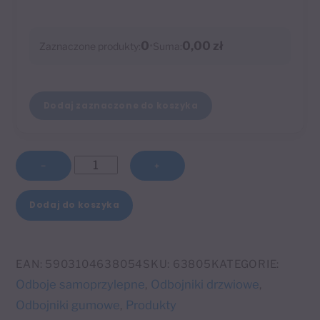
0
•
0,00 zł
Zaznaczone produkty:
Suma:
Dodaj zaznaczone do koszyka
ilość
−
+
Odbój
A
samoprzylepny
Dodaj do koszyka
l
transparentny
t
fi
e
38
EAN:
5903104638054
SKU:
63805
KATEGORIE:
r
x
Odboje samoprzylepne
Odbojniki drzwiowe
,
,
n
21
Odbojniki gumowe
Produkty
,