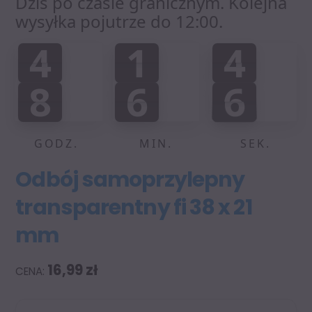
Dziś po czasie granicznym. Kolejna
wysyłka pojutrze do 12:00.
4
1
4
4
1
4
0
0
5
:
:
8
6
6
6
8
6
5
5
0
0
7
GODZ.
MIN.
SEK.
Odbój samoprzylepny
transparentny fi 38 x 21
mm
16,99
zł