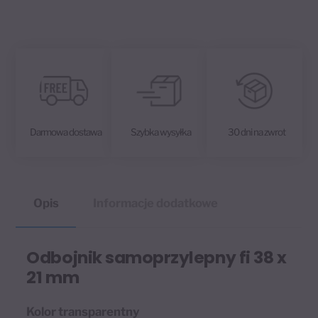
a
mm
t
i
v
e
:
Darmowa dostawa
Szybka wysyłka
30 dni na zwrot
Opis
Informacje dodatkowe
Odbojnik samoprzylepny fi 38 x
21 mm
Kolor transparentny