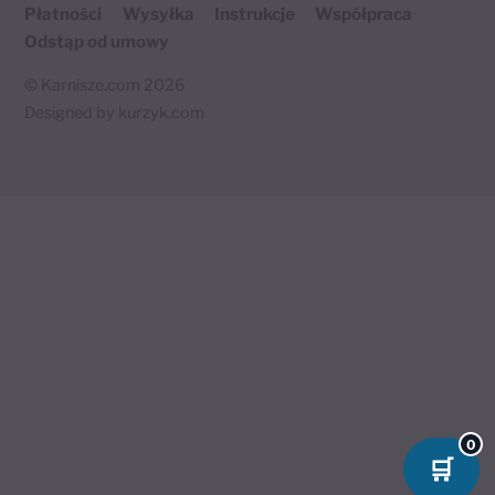
Płatności
Wysyłka
Instrukcje
Współpraca
Odstąp od umowy
©
Karnisze.com
2026
Designed by
kurzyk.com
Twój koszyk
×
0 produktów
🛒
Koszyk jest pusty.
0
🛒
Wróć do sklepu