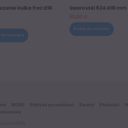
zenie kulka frez Ø16
Swarovski 824 Ø16 mm
50,00
zł
Dodaj do koszyka
 do koszyka
Back
min
RODO
Polityka prywatności
Zwroty
Płatności
W
To
 od umowy
Top
sze.com
2026