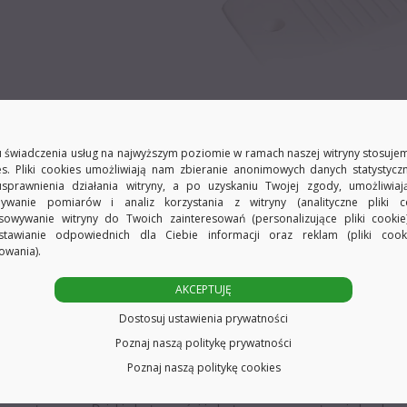
 świadczenia usług na najwyższym poziomie w ramach naszej witryny stosujem
es. Pliki cookies umożliwiają nam zbieranie anonimowych danych statystycz
usprawnienia działania witryny, a po uzyskaniu Twojej zgody, umożliwia
zeniami w drzwi, a tym samym zapobiegają dziwactwom na ścianie i meblach
ywanie pomiarów i analiz korzystania z witryny (analityczne pliki co
sowywanie witryny do Twoich zainteresowań (personalizujące pliki cookie
odłogi i harmonizuje z każdym wnętrzem.
stawianie odpowiednich dla Ciebie informacji oraz reklam (pliki coo
owania).
AKCEPTUJĘ
cej i kołka dzięki czemu wiercimy tylko
jeden otwór.
Dostosuj ustawienia prywatności
Poznaj naszą politykę prywatności
Poznaj naszą politykę cookies