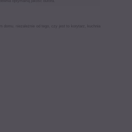
pewnia optymalną jakość bufora.
oim domu
, n
iezależnie od tego, czy jest to korytarz, kuchnia