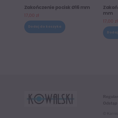
Zakończenie pocisk Ø16 mm
Zakońc
mm
17,00
zł
17,00
zł
Dodaj do koszyka
Dodaj
Regula
Odstąp
©
Karni