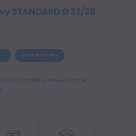
wy STANDARD Ø 32/28
A
Dodaj do koszyka
+
l
t
e
zwiowe
Odbojniki gumowe
Odbojniki i
,
,
r
y
n
a
t
i
v