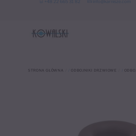
+48 22 665 31 82
info@karnisze.com
to
content
STRONA GŁÓWNA
/
ODBOJNIKI DRZWIOWE
/
ODBOJ