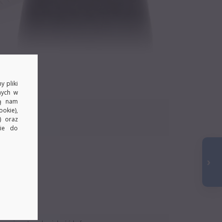
y pliki
nych w
ją nam
.
okie),
) oraz
kie do