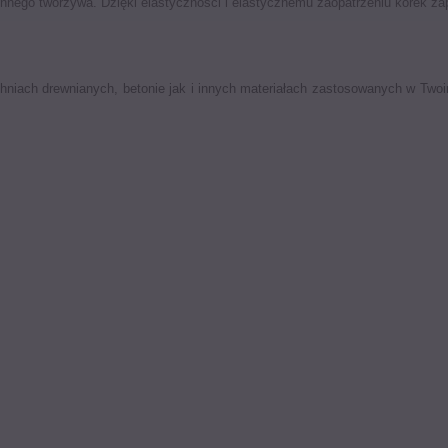
onnego tworzywa. Dzięki elastyczności i elastycznemu zaopatrzeniu korek za
hniach drewnianych, betonie jak i innych materiałach zastosowanych w Tw