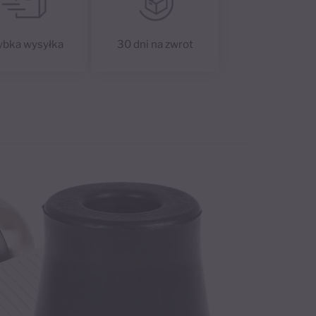
e
:
ybka wysyłka
30 dni na zwrot