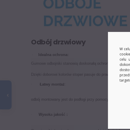
Odbój drzwiowy
W celu
cooki
·
Idealna ochrona:
celu 
Gumowe odbojniki stanowią doskonałą ochronę przed uder
dokon
dosto
Dzięki doborowi kolorów stoper pasuje do prawie każdej p
przed
target
·
Łatwy montaż
:
odbój montowany jest do podłogi przy pomocy śruby mocują
·
Wysok
a
jakoś
ć
: