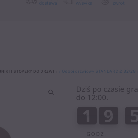
dostawa
wysyłka
zwrot
NIKI I STOPERY DO DRZWI
/ Odbój drzwiowy STANDARD Ø 32/28 
Dziś po czasie gr
do 12:00.
:
1
9
1
9
0
0
GODZ.