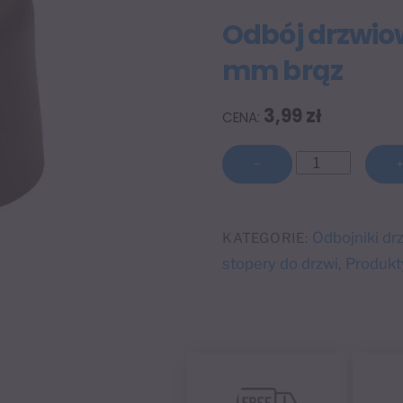
Odbój drzwio
mm brąz
3,99
zł
ilość
−
Odbój
drzwiowy
STANDARD
Odbojniki dr
KATEGORIE:
Ø
stopery do drzwi
Produkt
,
32/28
mm
brąz