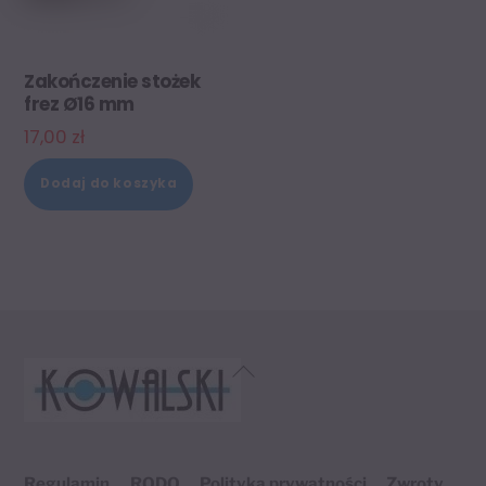
Zakończenie stożek
frez Ø16 mm
17,00
zł
Dodaj do koszyka
Back
To
Top
Regulamin
RODO
Polityka prywatności
Zwroty