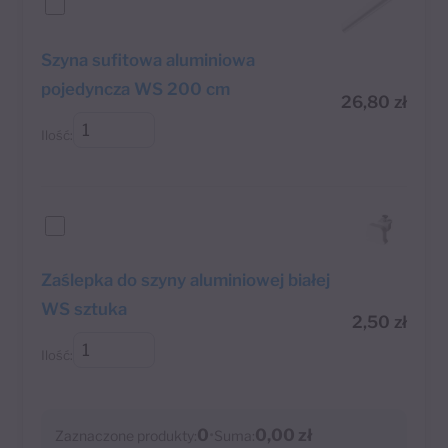
Szyna sufitowa aluminiowa
pojedyncza WS 200 cm
26,80
zł
Ilość:
Zaślepka do szyny aluminiowej białej
WS sztuka
2,50
zł
Ilość:
0
•
0,00 zł
Zaznaczone produkty:
Suma: