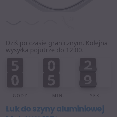
Dziś po czasie granicznym. Kolejna
wysyłka pojutrze do 12:00.
5
0
2
5
0
2
0
3
:
:
0
5
9
9
0
5
8
8
0
0
GODZ.
MIN.
SEK.
Łuk do szyny aluminiowej