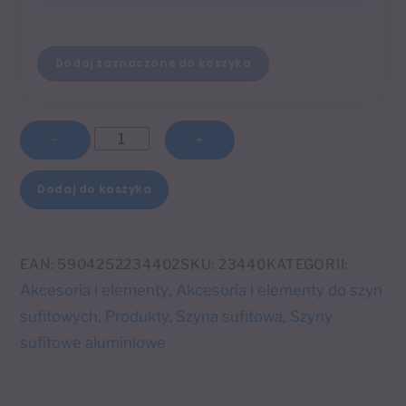
Dodaj zaznaczone do koszyka
ilość
−
+
Łuk
A
do
Dodaj do koszyka
l
szyny
t
aluminiowej
e
białej
EAN:
5904252234402
SKU:
23440
KATEGORII:
r
WS
Akcesoria i elementy
Akcesoria i elementy do szyn
,
n
135°
sufitowych
Produkty
Szyna sufitowa
Szyny
,
,
,
a
sufitowe aluminiowe
t
i