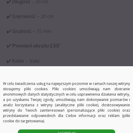
✔️ Długość
– 20 cm
✔️ Szerokość
– 20 cm
✔️ Grubość
– 15 mm
✔️ Promień skrętu 135
°
✔️ Kolor
– biały
✔️ Prowadzenie
jednotorowe
W celu świadczenia usług na najwyższym poziomie w ramach naszej witryny
stosujemy pliki cookies. Pliki cookies umożliwiają nam zbieranie
anonimowych danych statystycznych w celu usprawnienia działania witryny,
a po uzyskaniu Twojej zgody, umożliwiają nam dokonywanie pomiarów i
analiz korzystania z witryny (analityczne pliki cookie), dostosowywanie
witryny do Twoich zainteresowań (personalizujące pliki cookie) oraz
przedstawianie odpowiednich dla Ciebie informacji oraz reklam (pliki
cookie do targetowania).