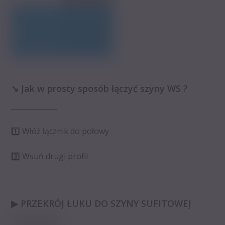
↘️ Jak w prosty sposób łączyć szyny WS ?
_____________
1️⃣ Włóż łącznik do połowy
3️⃣ Wsuń drugi profil
▶ PRZEKRÓJ ŁUKU DO SZYNY SUFITOWEJ