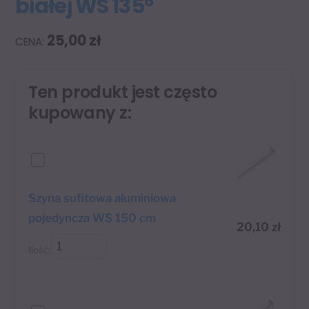
białej WS 135°
25,00
zł
Ten produkt jest często
kupowany z:
Szyna sufitowa aluminiowa
pojedyncza WS 150 cm
20,10
zł
Ilość: