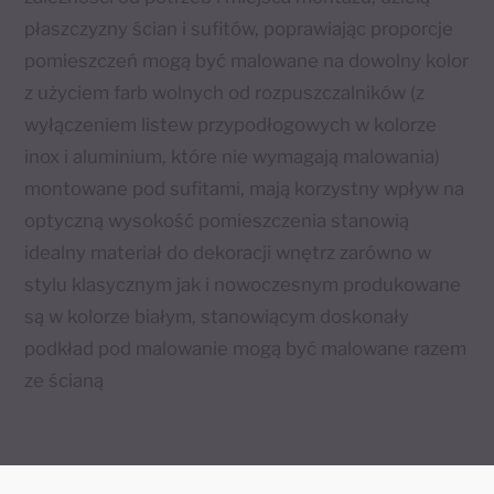
płaszczyzny ścian i sufitów, poprawiając proporcje
pomieszczeń mogą być malowane na dowolny kolor
z użyciem farb wolnych od rozpuszczalników (z
wyłączeniem listew przypodłogowych w kolorze
inox i aluminium, które nie wymagają malowania)
montowane pod sufitami, mają korzystny wpływ na
optyczną wysokość pomieszczenia stanowią
idealny materiał do dekoracji wnętrz zarówno w
stylu klasycznym jak i nowoczesnym produkowane
są w kolorze białym, stanowiącym doskonały
podkład pod malowanie mogą być malowane razem
ze ścianą
UWAGA! Produkt przyjazny dla