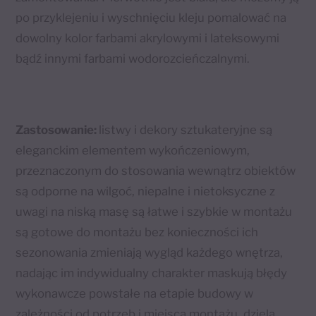
po przyklejeniu i wyschnięciu kleju pomalować na
dowolny kolor farbami akrylowymi i lateksowymi
bądź innymi farbami wodorozcieńczalnymi.
Zastosowanie:
listwy i dekory sztukateryjne są
eleganckim elementem wykończeniowym,
przeznaczonym do stosowania wewnątrz obiektów
są odporne na wilgoć, niepalne i nietoksyczne z
uwagi na niską masę są łatwe i szybkie w montażu
są gotowe do montażu bez konieczności ich
sezonowania zmieniają wygląd każdego wnętrza,
nadając im indywidualny charakter maskują błędy
wykonawcze powstałe na etapie budowy w
zależności od potrzeb i miejsca montażu, dzielą