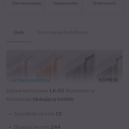
Darmowa dostawa
Szybka wysyłka
30 dni na zwrot
Opis
Informacje dodatkowe
Listwa karniszowa
LK-02
Wykonane w
technologii
blokującej światło
Szerokość (w cm):
15
Długość (w cm):
244