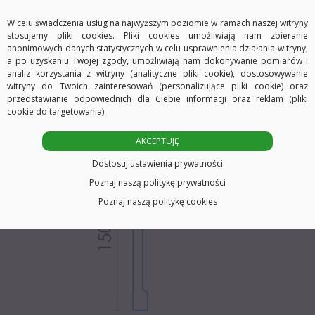
alergików i w pełni nietoksyczny.
W celu świadczenia usług na najwyższym poziomie w ramach naszej witryny
stosujemy pliki cookies. Pliki cookies umożliwiają nam zbieranie
WYMIARY
anonimowych danych statystycznych w celu usprawnienia działania witryny,
a po uzyskaniu Twojej zgody, umożliwiają nam dokonywanie pomiarów i
analiz korzystania z witryny (analityczne pliki cookie), dostosowywanie
witryny do Twoich zainteresowań (personalizujące pliki cookie) oraz
przedstawianie odpowiednich dla Ciebie informacji oraz reklam (pliki
cookie do targetowania).
AKCEPTUJĘ
Dostosuj ustawienia prywatności
Poznaj naszą politykę prywatności
Poznaj naszą politykę cookies