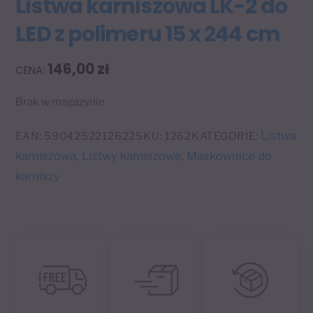
Listwa karniszowa LK-2 do
LED z polimeru 15 x 244 cm
146,00
zł
Brak w magazynie
Listwa
EAN:
5904252212622
SKU:
1262
KATEGORIE:
karniszowa
Listwy karniszowe
Maskownice do
,
,
karniszy