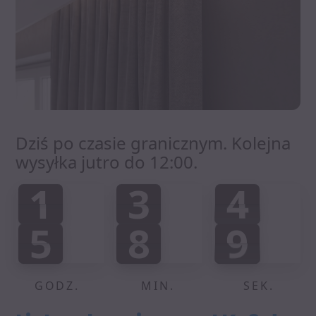
Dziś po czasie granicznym. Kolejna
wysyłka jutro do 12:00.
1
3
4
1
3
4
0
0
5
:
:
5
8
9
5
8
9
0
0
0
GODZ.
MIN.
SEK.