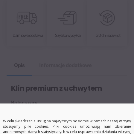
i
v
e
:
Darmowa dostawa
Szybka wysyłka
30 dni na zwrot
Opis
Informacje dodatkowe
Klin premium z uchwytem
Kolor szary
·
Idealna ochrona:
W celu świadczenia usług na najwyższym poziomie w ramach naszej witryny
stosujemy pliki cookies. Pliki cookies umożliwiają nam zbieranie
anonimowych danych statystycznych w celu usprawnienia działania witryny,
Klin zapewnia optymalną ochronę Państwa ściany, amortyzuje uderzenia.