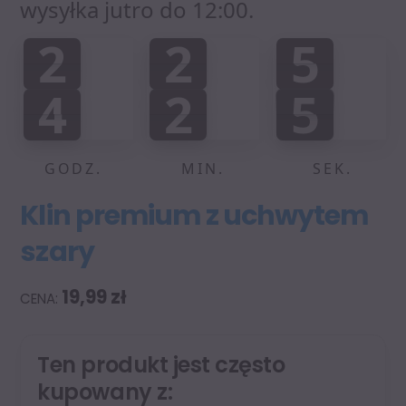
wysyłka jutro do 12:00.
2
2
5
2
2
5
0
0
0
:
:
4
2
5
4
2
4
0
0
6
4
5
GODZ.
MIN.
SEK.
Klin premium z uchwytem
szary
19,99
zł
Ten produkt jest często
kupowany z: