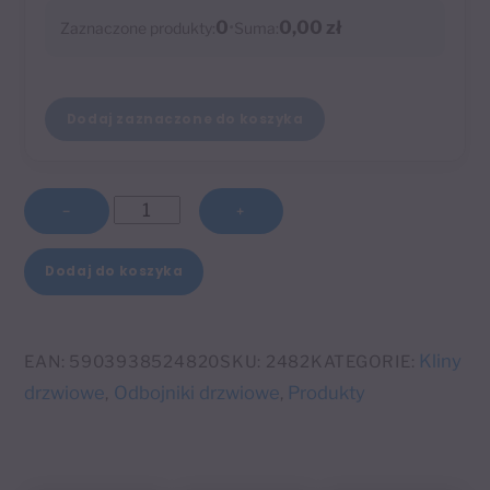
0
•
0,00 zł
Zaznaczone produkty:
Suma:
Dodaj zaznaczone do koszyka
ilość
−
+
Klin
A
premium
Dodaj do koszyka
l
z
t
uchwytem
e
szary
Kliny
EAN:
5903938524820
SKU:
2482
KATEGORIE:
r
drzwiowe
Odbojniki drzwiowe
Produkty
,
,
n
a
t