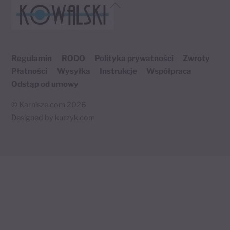
Back
To
Top
Regulamin
RODO
Polityka prywatności
Zwroty
Płatności
Wysyłka
Instrukcje
Współpraca
Odstąp od umowy
©
Karnisze.com
2026
Designed by
kurzyk.com
Twój koszyk
×
0 produktów