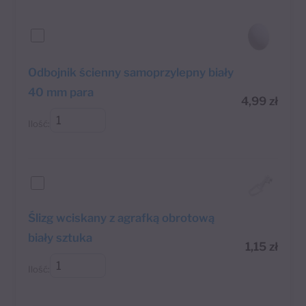
Odbojnik ścienny samoprzylepny biały
40 mm para
4,99
zł
Ilość:
Ślizg wciskany z agrafką obrotową
biały sztuka
1,15
zł
Ilość: