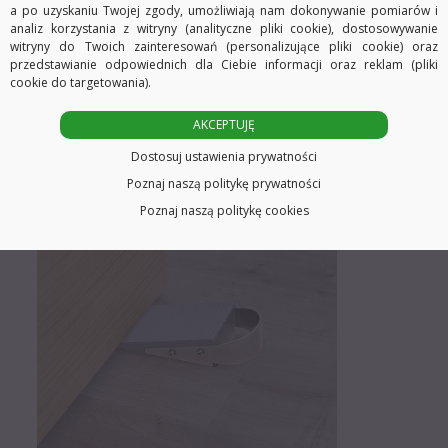
a po uzyskaniu Twojej zgody, umożliwiają nam dokonywanie pomiarów i
·
Łatwy montaż:
analiz korzystania z witryny (analityczne pliki cookie), dostosowywanie
Produkt nie wymaga montażu, należy podłożyć pod drzwi, w celu ich
witryny do Twoich zainteresowań (personalizujące pliki cookie) oraz
unieruchomienia.
przedstawianie odpowiednich dla Ciebie informacji oraz reklam (pliki
·
Wysok
a
jakoś
ć
:
cookie do targetowania).
Klin wykonany jest z transparentnego tworzywa wysokiej jakości dzięki
AKCEPTUJĘ
czemu na długo zachowuje swoje właściwości oraz estetyczny wygląd.
Dostosuj ustawienia prywatności
Poznaj naszą politykę prywatności
Poznaj naszą politykę cookies