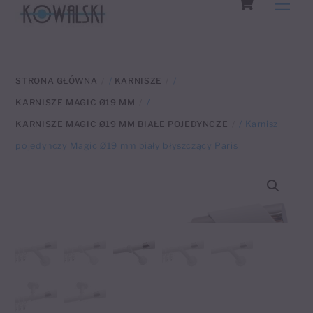
Men
to
content
STRONA GŁÓWNA
/
KARNISZE
/
KARNISZE MAGIC Ø19 MM
/
KARNISZE MAGIC Ø19 MM BIAŁE POJEDYNCZE
/ Karnisz
pojedynczy Magic Ø19 mm biały błyszczący Paris