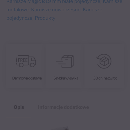
błyszczący
Karnisze Magic Ø19 mm białe pojedyncze
Karnisze
,
r
Paris
metalowe
Karnisze nowoczesne
Karnisze
,
,
n
pojedyncze
Produkty
,
a
t
i
v
e
:
Darmowa dostawa
Szybka wysyłka
30 dni na zwrot
Opis
Informacje dodatkowe