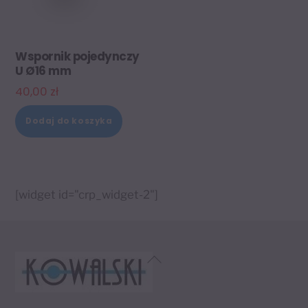
Wspornik pojedynczy
U Ø16 mm
40,00
zł
Dodaj do koszyka
[widget id="crp_widget-2"]
Back
To
Top