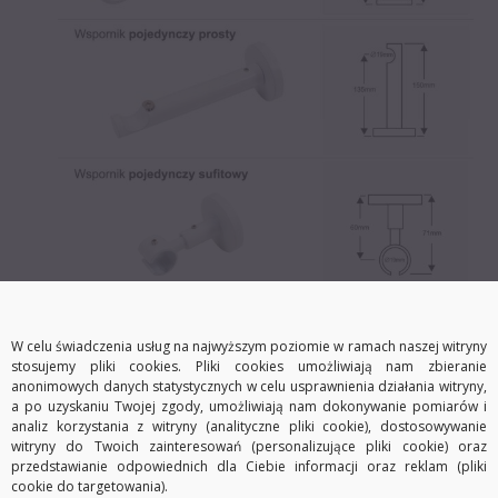
Wsporniki posiadają, wyjątkowo stabilny system
W celu świadczenia usług na najwyższym poziomie w ramach naszej witryny
montażu na 3 kołki rozporowe.
stosujemy pliki cookies. Pliki cookies umożliwiają nam zbieranie
anonimowych danych statystycznych w celu usprawnienia działania witryny,
a po uzyskaniu Twojej zgody, umożliwiają nam dokonywanie pomiarów i
analiz korzystania z witryny (analityczne pliki cookie), dostosowywanie
witryny do Twoich zainteresowań (personalizujące pliki cookie) oraz
Komplet zawiera w zależności od
przedstawianie odpowiednich dla Ciebie informacji oraz reklam (pliki
cookie do targetowania).
wybranych przez Państwa opcji: