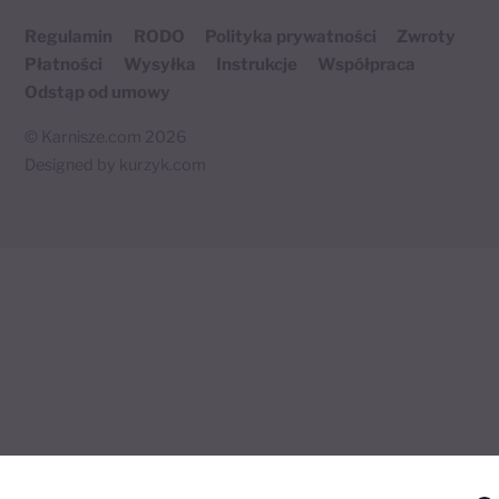
Regulamin
RODO
Polityka prywatności
Zwroty
Płatności
Wysyłka
Instrukcje
Współpraca
Odstąp od umowy
©
Karnisze.com
2026
Designed by
kurzyk.com
Twój koszyk
×
0 produktów
🛒
Koszyk jest pusty.