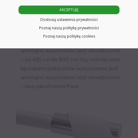
AKCEPTUJĘ
– do długości 240 cm jedną rurkę o
Dostosuj ustawienia prywatności
średnicy Ø19 mm w jednym odcinku.
Poznaj naszą politykę prywatności
– od 241 cm do 480 cm dwie rurki łączone
Poznaj naszą politykę cookies
łącznikiem (połączenie wykonywane jest
wewnątrz wsporników i jest niewidoczne)
– od 481 cm do 600 cm trzy rurki łączone
łącznikami (połączenie wykonywane jest
wewnątrz wsporników i jest niewidoczne)
– dwa zakończenia Paris