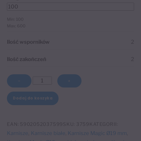
Min: 100
Max: 600
Ilość wsporników
2
Ilość zakończeń
2
ilość
−
+
Karnisz
pojedynczy
Dodaj do koszyka
Magic
A
Ø19
l
mm
EAN:
5902052037599
SKU:
3759
KATEGORII:
t
biały
Karnisze
Karnisze białe
Karnisze Magic Ø19 mm
,
,
,
e