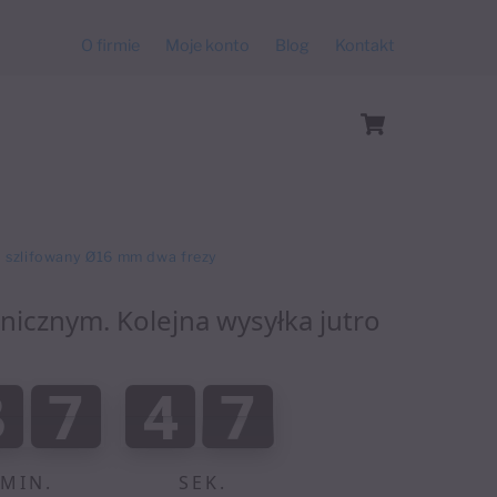
O firmie
Moje konto
Blog
Kontakt
Cart
. szlifowany Ø16 mm dwa frezy
anicznym. Kolejna wysyłka jutro
:
3
7
4
7
3
7
4
6
4
0
0
4
8
6
7
MIN.
SEK.