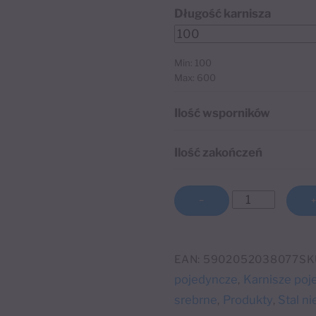
Długość karnisza
Min: 100
Max: 600
Ilość wsporników
Ilość zakończeń
ilość
−
Karnisz
A
pojed.
l
szlifowany
EAN:
5902052038077
SK
t
Ø16
pojedyncze
Karnisze poj
,
e
mm
srebrne
Produkty
Stal n
,
,