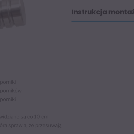
Instrukcja monta
porniki
sporników
porniki
ewidziane są co 10 cm
óra sprawia, że przesuwają