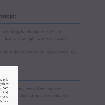
macje:
przedłużają karnisz łącznie o 5 cm
a do ściany odległość rury od ściany
a do sufitu odległość od niego wynosi 4,2
y pliki
nych w
ją nam
użania wsporników o 5 cm poprzez
okie),
h przedłużek dostępnych w zakładce
) oraz
kie do