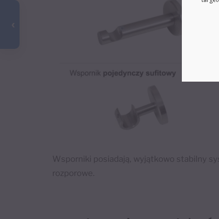
Wsporniki posiadają, wyjątkowo stabilny s
rozporowe.