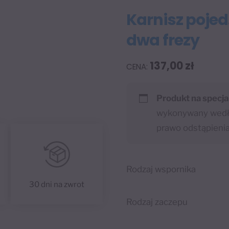
Karnisz poje
dwa frezy
137,00
zł
Produkt na specja
wykonywany wedłu
prawo odstąpieni
Rodzaj wspornika
30 dni na zwrot
Rodzaj zaczepu