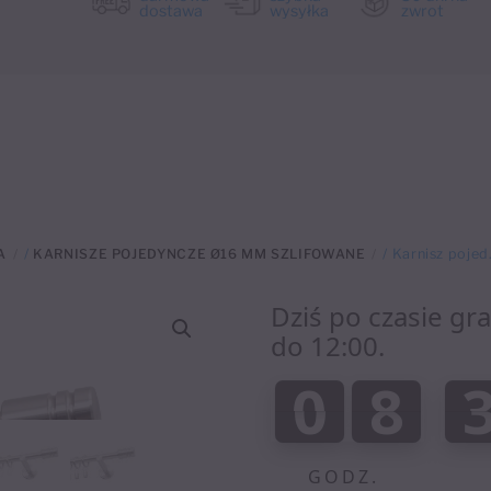
dostawa
wysyłka
zwrot
A
/
KARNISZE POJEDYNCZE Ø16 MM SZLIFOWANE
/ Karnisz pojed
Dziś po czasie gr
do 12:00.
:
0
8
0
8
0
GODZ.