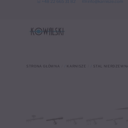
+48 22 665 31 82
info@karnisze.com
to
content
STRONA GŁÓWNA
/
KARNISZE
/
STAL NIERDZEWN