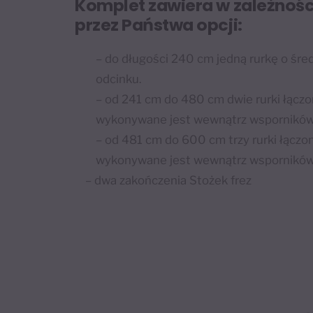
Komplet zawiera w zależnoś
przez Państwa opcji:
– do długości 240 cm jedną rurkę o śr
odcinku.
– od 241 cm do 480 cm dwie rurki łączo
wykonywane jest wewnątrz wsporników 
– od 481 cm do 600 cm trzy rurki łączo
wykonywane jest wewnątrz wsporników 
– dwa zakończenia Stożek frez