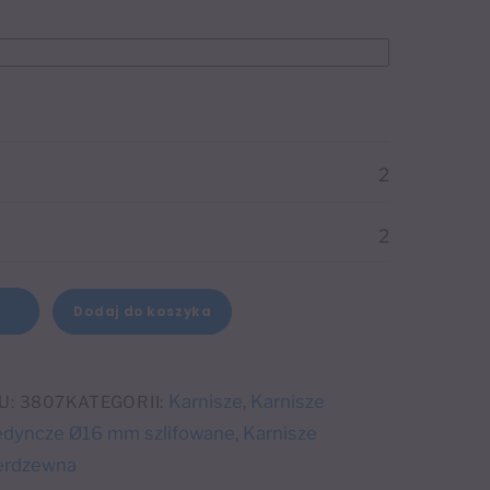
2
2
Dodaj do koszyka
+
Karnisze
Karnisze
U:
3807
KATEGORII:
,
edyncze Ø16 mm szlifowane
Karnisze
,
ierdzewna