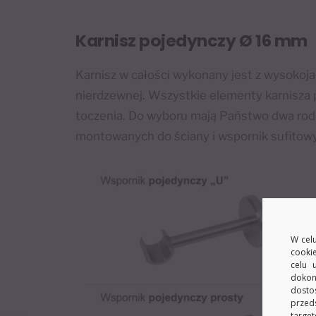
Karnisz pojedynczy Ø 16 mm
Karnisz w całości wykonany jest z wysokoja
nierdzewnej. Wszystkie elementy karnisza 
toczenia. Do wyboru mają Państwo dwa ro
montowanych do ściany i wspornik sufitowy
W celu
cooki
celu 
dokon
dosto
przed
target