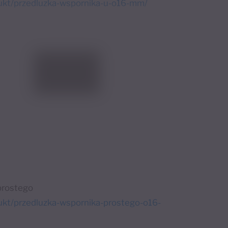
dukt/przedluzka-wspornika-u-o16-mm/
prostego
ukt/przedluzka-wspornika-prostego-o16-