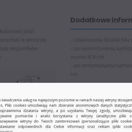
Dodatkowe infor
kościowej stali
powstały w procesie
– zakończenia Stożek frez 
dzaje wsporników
– po zamontowaniu karnisz
.
wynosi 8,9 cm
– po zamontowaniu karnisz
cm
Uwaga
 świadczenia usług na najwyższym poziomie w ramach naszej witryny stosujem
es. Pliki cookies umożliwiają nam zbieranie anonimowych danych statystycz
usprawnienia działania witryny, a po uzyskaniu Twojej zgody, umożliwia
Istnieje możliwość przedł
ywanie pomiarów i analiz korzystania z witryny (analityczne pliki co
zastosowanie odpowiednic
sowywanie witryny do Twoich zainteresowań (personalizujące pliki cookie
stawianie odpowiednich dla Ciebie informacji oraz reklam (pliki coo
akcesoria:
owania).