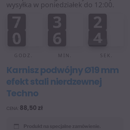
wysyłka w poniedziałek do 12:00.
7
3
2
7
3
2
0
0
0
:
:
0
6
4
0
6
4
0
5
GODZ.
MIN.
SEK.
Karnisz podwójny Ø19 mm
efekt stali nierdzewnej
Techno
88,50
zł
Produkt na specjalne zamówienie.