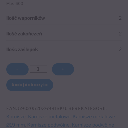
Max: 600
Ilość wsporników
2
Ilość zakończeń
2
Ilość zaślepek
2
ilość
−
+
Karnisz
podwójny
Dodaj do koszyka
Ø19
A
mm
l
efekt
EAN:
5902052036981
SKU:
3698
KATEGORII:
t
stali
Karnisze
Karnisze metalowe
Karnisze metalowe
,
,
e
nierdzewnej
Ø19 mm
Karnisze podwójne
Karnisze podwójne
,
,