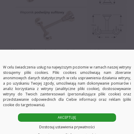
Wsporniki posiadają, wyjątkowo stabilny system
montażu na 3 kołki rozporowe.
W celu świadczenia usług na najwyższym poziomie w ramach naszej witryny
stosujemy pliki cookies. Pliki cookies umożliwiają nam zbieranie
anonimowych danych statystycznych w celu usprawnienia działania witryny,
a po uzyskaniu Twojej zgody, umożliwiają nam dokonywanie pomiarów i
Komplet zawiera w zależności od
analiz korzystania z witryny (analityczne pliki cookie), dostosowywanie
witryny do Twoich zainteresowań (personalizujące pliki cookie) oraz
wybranych przez Państwa opcji:
przedstawianie odpowiednich dla Ciebie informacji oraz reklam (pliki
cookie do targetowania).
– do długości 240 cm dwie rurki o średnicy Ø19 mm w
AKCEPTUJĘ
jednym odcinku.
Dostosuj ustawienia prywatności
– od 241 cm do 480 cm cztery rurki łączone łącznikami