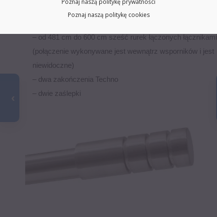
Poznaj naszą politykę prywatności
(połączenie wykonywane jest wewnątrz wsporników i jest
Poznaj naszą politykę cookies
niewidoczne)
– od 481 cm do 600 cm sześć rurek łączonych łącznikam
(połączenie wykonywane jest wewnątrz wsporników i jest
niewidoczne)
– dwa zakończenia Techno
– dwie zaślepki