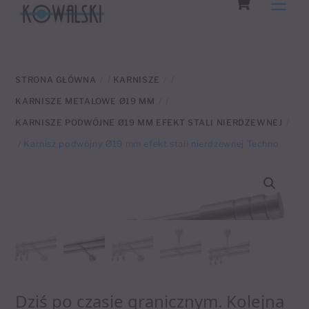
Men
to
content
STRONA GŁÓWNA
/
KARNISZE
/
KARNISZE METALOWE Ø19 MM
/
KARNISZE PODWÓJNE Ø19 MM EFEKT STALI NIERDZEWNEJ
/ Karnisz podwójny Ø19 mm efekt stali nierdzewnej Techno
Dziś po czasie granicznym. Kolejna