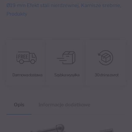
r
Techno
Ø19 mm Efekt stali nierdzewnej
Karnisze srebrne
,
,
n
Produkty
a
t
i
v
e
:
Darmowa dostawa
Szybka wysyłka
30 dni na zwrot
Opis
Informacje dodatkowe