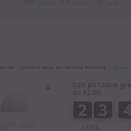
dostawa
wysyłka
zwrot
Ø19 MM
/
KARNISZE MAGIC Ø19 MM BIAŁE PODWÓJNE
/ Karnisz 
Dziś po czasie gr
do 12:00.
:
2
3
2
3
0
0
GODZ.