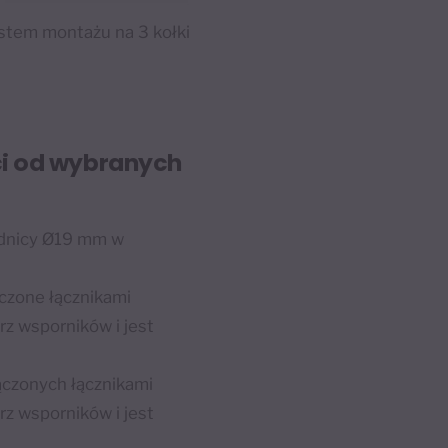
ystem montażu na 3 kołki
ci od wybranych
rednicy Ø19 mm w
ączone łącznikami
z wsporników i jest
ączonych łącznikami
z wsporników i jest