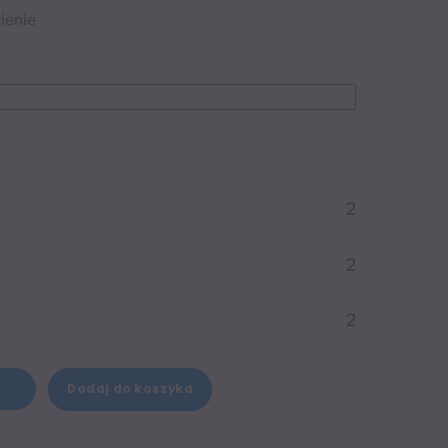
ienie
2
2
2
Dodaj do koszyka
+