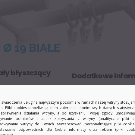
ały błyszczący
Dodatkowe infor
okrytego warstwą lakieru
 rodzaje wsporników
– zakończenia Gałka Max pr
 świadczenia usług na najwyższym poziomie w ramach naszej witryny stosujem
.
es. Pliki cookies umożliwiają nam zbieranie anonimowych danych statystycz
Instrukcja monta
usprawnienia działania witryny, a po uzyskaniu Twojej zgody, umożliwia
ywanie pomiarów i analiz korzystania z witryny (analityczne pliki co
sowywanie witryny do Twoich zainteresowań (personalizujące pliki cookie
stawianie odpowiednich dla Ciebie informacji oraz reklam (pliki coo
owania).