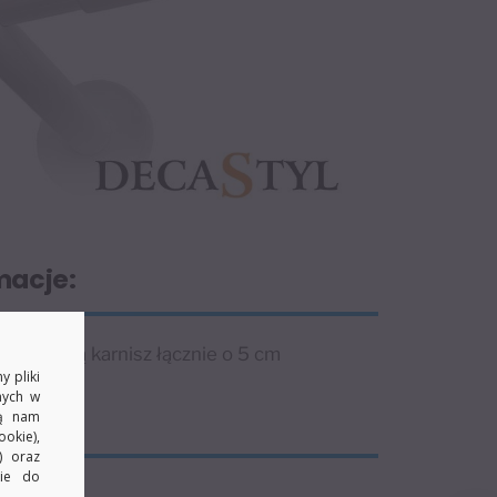
macje:
zedłużają karnisz łącznie o 5 cm
y pliki
nych w
żu
ją nam
okie),
) oraz
kie do