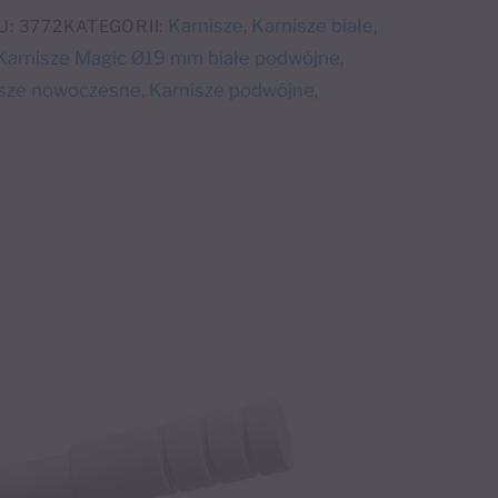
Karnisze
Karnisze białe
U:
3772
KATEGORII:
,
,
Karnisze Magic Ø19 mm białe podwójne
,
isze nowoczesne
Karnisze podwójne
,
,