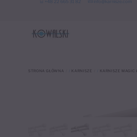
+48 22 665 31 82
info@karnisze.com
to
content
STRONA GŁÓWNA
/
KARNISZE
/
KARNISZE MAGIC 