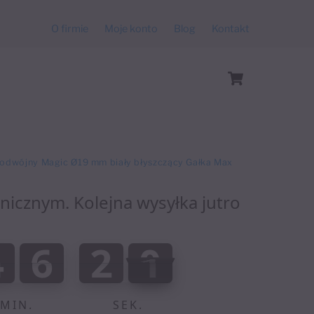
O firmie
Moje konto
Blog
Kontakt
Cart
podwójny Magic Ø19 mm biały błyszczący Gałka Max
anicznym. Kolejna wysyłka jutro
:
4
6
2
0
4
6
1
9
0
0
0
1
9
0
1
2
MIN.
SEK.