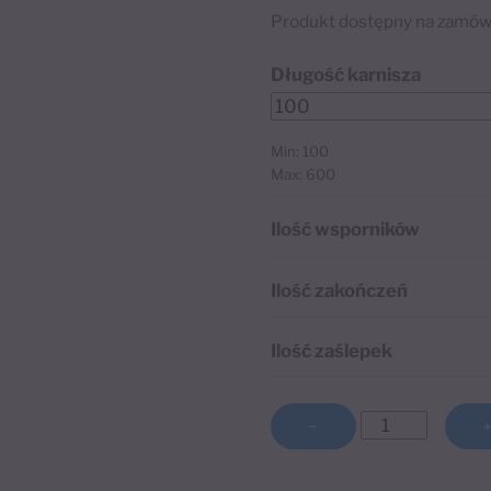
Produkt dostępny na zamów
Długość karnisza
Min: 100
Max: 600
Ilość wsporników
Ilość zakończeń
Ilość zaślepek
ilość
−
Karnisz
A
podwójny