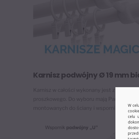
Karnisz podwójny Ø 19 mm bi
Karnisz w całości wykonany jest z metalu p
proszkowego. Do wyboru mają Państwo dwa
W celu
montowanych do ściany i wspornik sufitowy
cooki
celu 
dokon
dosto
przed
target