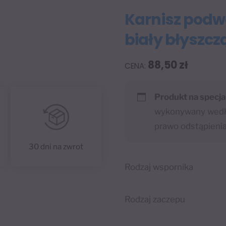
Karnisz podw
biały błyszc
88,50
zł
Produkt na specja
wykonywany wedłu
prawo odstąpieni
30 dni na zwrot
Rodzaj wspornika
Rodzaj zaczepu