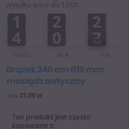
wysyłka jutro do 12:00.
1
2
2
1
2
2
2
0
0
2
:
:
4
0
8
4
0
7
0
9
7
8
GODZ.
MIN.
SEK.
Drążek 240 cm Ø19 mm
mosiądz antyczny
27,00
zł
Ten produkt jest często
kupowany z: