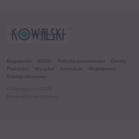
wariantów.
Opcje
można
Back
wybrać
To
Top
na
stronie
Regulamin
RODO
Polityka prywatności
Zwroty
produktu
Płatności
Wysyłka
Instrukcje
Współpraca
Odstąp od umowy
©
Karnisze.com
2026
Designed by
kurzyk.com
Twój koszyk
×
0 produktów