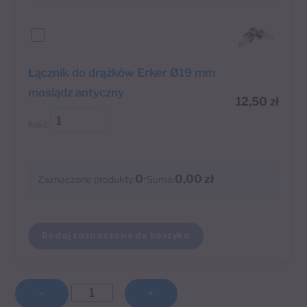
Łącznik do drążków Erker Ø19 mm
mosiądz antyczny
12,50
zł
Ilość:
0
•
0,00 zł
Zaznaczone produkty:
Suma:
Dodaj zaznaczone do koszyka
ilość
−
+