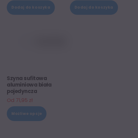
Dodaj do koszyka
Dodaj do koszyka
Szyna sufitowa
aluminiowa biała
pojedyncza
Od
71,95
zł
Ten
Możliwe opcje
produkt
ma
wiele