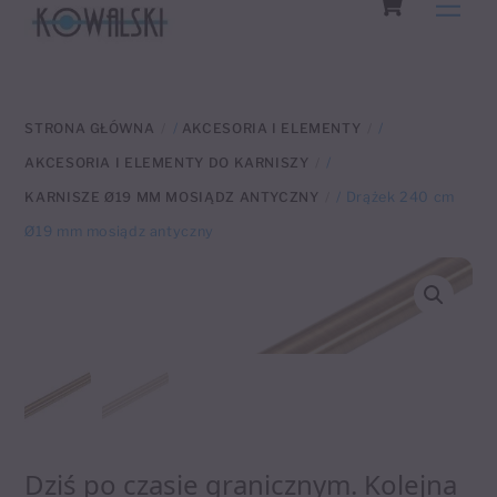
Men
to
content
STRONA GŁÓWNA
/
AKCESORIA I ELEMENTY
/
AKCESORIA I ELEMENTY DO KARNISZY
/
KARNISZE Ø19 MM MOSIĄDZ ANTYCZNY
/ Drążek 240 cm
Ø19 mm mosiądz antyczny
Dziś po czasie granicznym. Kolejna