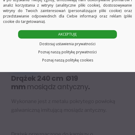
analiz korzystania z witryny (analityczne pliki cookie), dostosowywanie
witryny do Twoich zainteresowań (personalizujące pliki cookie) oraz
przedstawianie odpowiednich dla Ciebie informacji oraz reklam (pliki
Opis
Informacje dodatkowe
cookie do targetowania).
AKCEPTUJĘ
Dostosuj ustawienia prywatności
Poznaj naszą politykę prywatności
Poznaj naszą politykę cookies
Drążek 240 cm Ø19
mm
mosiądz antyczny
.
Wykonane jest z metalu pokrytego powłoką
galwaniczną imitującą mosiądz antyczny.
Drążek przeznaczone do karniszy o