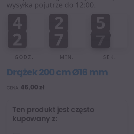
wysyłka pojutrze do 12:00.
4
2
5
4
2
5
0
0
0
:
:
2
7
7
2
7
6
0
8
8
6
7
GODZ.
MIN.
SEK.
Drążek 200 cm Ø16 mm
46,00
zł
Ten produkt jest często
kupowany z: