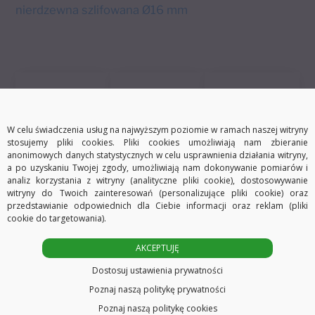
a
nierdzewna szlifowana Ø16 mm
t
i
v
e
:
W celu świadczenia usług na najwyższym poziomie w ramach naszej witryny
stosujemy pliki cookies. Pliki cookies umożliwiają nam zbieranie
anonimowych danych statystycznych w celu usprawnienia działania witryny,
Darmowa dostawa
Szybka wysyłka
30 dni na zwrot
a po uzyskaniu Twojej zgody, umożliwiają nam dokonywanie pomiarów i
analiz korzystania z witryny (analityczne pliki cookie), dostosowywanie
witryny do Twoich zainteresowań (personalizujące pliki cookie) oraz
przedstawianie odpowiednich dla Ciebie informacji oraz reklam (pliki
cookie do targetowania).
Opis
Informacje dodatkowe
AKCEPTUJĘ
Dostosuj ustawienia prywatności
Poznaj naszą politykę prywatności
Poznaj naszą politykę cookies