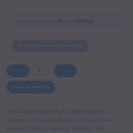
0
•
0,00 zł
Zaznaczone produkty:
Suma:
Dodaj zaznaczone do koszyka
ilość
−
+
Drążek
A
200
Dodaj do koszyka
l
cm
t
Ø16
e
mm
EAN:
5908312253204
SKU:
20
KATEGORII:
r
Akcesoria i elementy
Akcesoria i elementy do
,
n
karniszy
Drążki do karniszy
Produkty
Stal
,
,
,