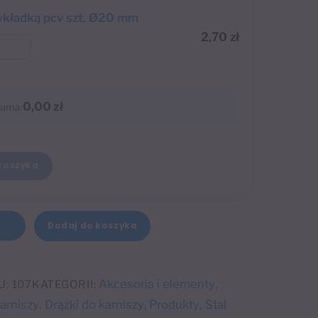
wkładką pcv szt. Ø20 mm
2,70
zł
0,00 zł
uma:
koszyka
A
Dodaj do koszyka
+
l
t
e
Akcesoria i elementy
U:
107
KATEGORII:
,
r
arniszy
Drążki do karniszy
Produkty
Stal
,
,
,