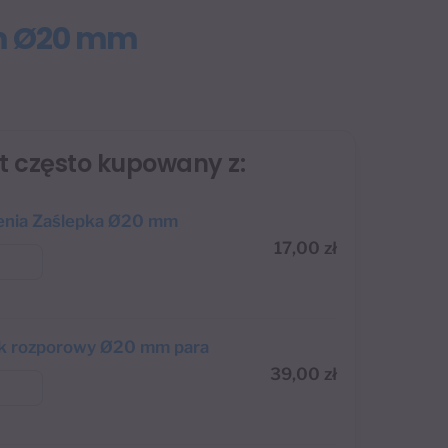
cm Ø20 mm
st często kupowany z:
enia Zaślepka Ø20 mm
17,00
zł
k rozporowy Ø20 mm para
39,00
zł