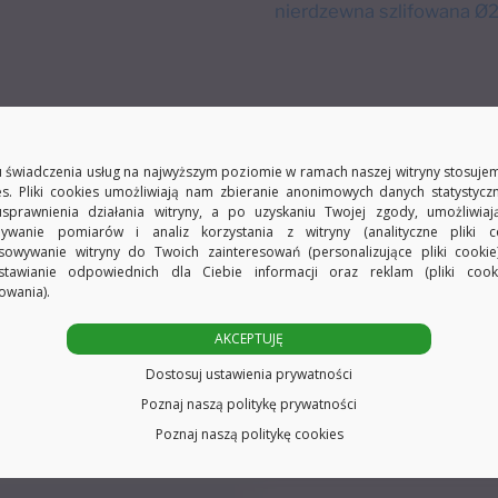
mm
nierdzewna szlifowana 
 świadczenia usług na najwyższym poziomie w ramach naszej witryny stosujem
es. Pliki cookies umożliwiają nam zbieranie anonimowych danych statystycz
usprawnienia działania witryny, a po uzyskaniu Twojej zgody, umożliwia
ywanie pomiarów i analiz korzystania z witryny (analityczne pliki co
sowywanie witryny do Twoich zainteresowań (personalizujące pliki cookie
stawianie odpowiednich dla Ciebie informacji oraz reklam (pliki coo
owania).
AKCEPTUJĘ
Dostosuj ustawienia prywatności
Poznaj naszą politykę prywatności
Poznaj naszą politykę cookies