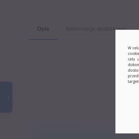
Opis
Informacje dodatkowe
W celu
cooki
celu 
dokon
dosto
przed
target