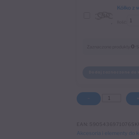
Kółko z 
Ilość:
0
•
Zaznaczone produkty:
S
Dodaj zaznaczone do 
ilość
−
Drążek
160
cm
EAN:
5905436971076
SK
Ø20
Akcesoria i elementy do k