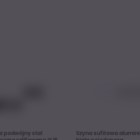
z podwójny stal
Szyna sufitowa alumin
ewna szlifowana Ø 16
biała pojedyncza