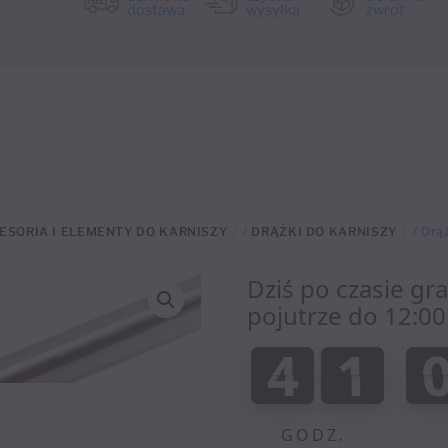
dostawa
wysyłka
zwrot
ESORIA I ELEMENTY DO KARNISZY
/
DRĄŻKI DO KARNISZY
/ Drą
Dziś po czasie gr
pojutrze do 12:00
:
4
1
4
1
0
0
GODZ.