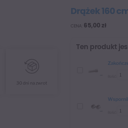
Drążek 160 
65,00
zł
Ten produkt je
Zakończ
Ilość:
30 dni na zwrot
Wsporni
Ilość: