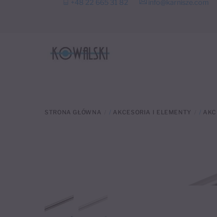
+48 22 665 31 82
info@karnisze.com
to
content
STRONA GŁÓWNA
/
AKCESORIA I ELEMENTY
/
AKC