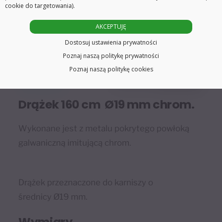
cookie do targetowania).
Opis
Informacje dodatkowe
AKCEPTUJĘ
Dostosuj ustawienia prywatności
Poznaj naszą politykę prywatności
Poznaj naszą politykę cookies
Drążek 160 cm Ø19 mm chrom.
Wykonane jest z metalu pokrytego powłoką
galwaniczną imitującą chrom.
Drążek przeznaczone do karniszy o
średnicy Ø19 mm.
Wymiary