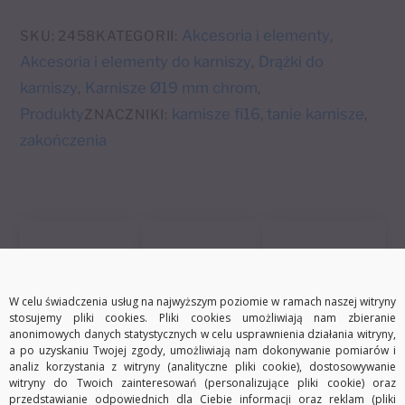
t
Ø19
e
mm
Akcesoria i elementy
SKU:
2458
KATEGORII:
,
r
chrom
Akcesoria i elementy do karniszy
Drążki do
,
n
karniszy
Karnisze Ø19 mm chrom
,
,
a
Produkty
karnisze fi16
tanie karnisze
ZNACZNIKI:
,
,
t
zakończenia
i
v
e
:
W celu świadczenia usług na najwyższym poziomie w ramach naszej witryny
stosujemy pliki cookies. Pliki cookies umożliwiają nam zbieranie
Darmowa dostawa
Szybka wysyłka
30 dni na zwrot
anonimowych danych statystycznych w celu usprawnienia działania witryny,
a po uzyskaniu Twojej zgody, umożliwiają nam dokonywanie pomiarów i
analiz korzystania z witryny (analityczne pliki cookie), dostosowywanie
witryny do Twoich zainteresowań (personalizujące pliki cookie) oraz
przedstawianie odpowiednich dla Ciebie informacji oraz reklam (pliki