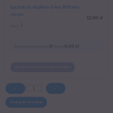
Łącznik do drążków Erker Ø19 mm
chrom
12,50
zł
Ilość:
0
•
0,00 zł
Zaznaczone produkty:
Suma:
Dodaj zaznaczone do koszyka
ilość
−
+
Drążek
A
160
Dodaj do koszyka
l
cm