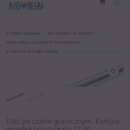
Men
to
content
STRONA GŁÓWNA
/
AKCESORIA I ELEMENTY
/
AKCESORIA I ELEMENTY DO KARNISZY
/
KARNISZE Ø19 MM CHROM
/ Drążek 160 cm Ø19 mm chrom
Dziś po czasie granicznym. Kolejna
wysyłka pojutrze do 12:00.