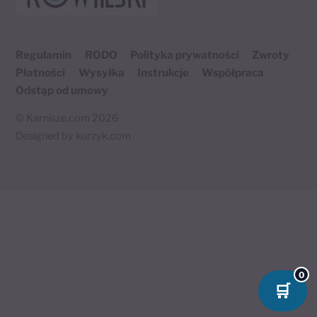
Top
Regulamin
RODO
Polityka prywatności
Zwroty
Płatności
Wysyłka
Instrukcje
Współpraca
Odstąp od umowy
©
Karnisze.com
2026
Designed by
kurzyk.com
Twój koszyk
×
0 produktów
0
🛒
🛒