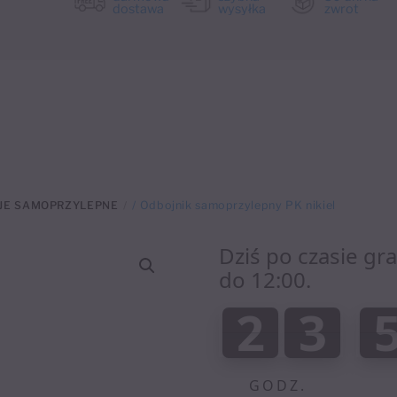
dostawa
wysyłka
zwrot
JE SAMOPRZYLEPNE
/ Odbojnik samoprzylepny PK nikiel
Dziś po czasie gr
do 12:00.
:
2
3
2
3
0
0
GODZ.