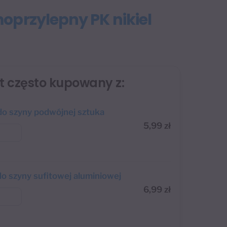
oprzylepny PK nikiel
st często kupowany z:
o szyny podwójnej sztuka
5,99
zł
do szyny sufitowej aluminiowej
6,99
zł