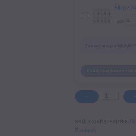
Ślizg z ż
Ilość:
0
•
Zaznaczone produkty:
S
Dodaj zaznaczone do 
ilość
−
Odbojnik
samoprzylepny
PK
Od
SKU:
3416
KATEGORIE:
nikiel
Produkty