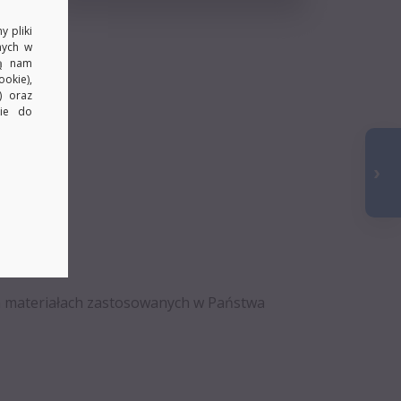
y pliki
nych w
ją nam
okie),
) oraz
kie do
ch materiałach zastosowanych w Państwa