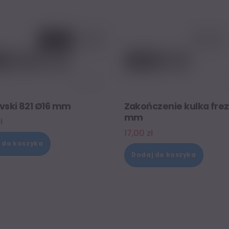
vski 821 Ø16 mm
Zakończenie kulka frez
mm
ł
17,00
zł
 do koszyka
Dodaj do koszyka