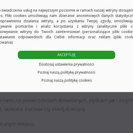
 świadczenia usług na najwyższym poziomie w ramach naszej witryny stosujem
es. Pliki cookies umożliwiają nam zbieranie anonimowych danych statystycz
usprawnienia działania witryny, a po uzyskaniu Twojej zgody, umożliwia
ywanie pomiarów i analiz korzystania z witryny (analityczne pliki co
sowywanie witryny do Twoich zainteresowań (personalizujące pliki cookie
stawianie odpowiednich dla Ciebie informacji oraz reklam (pliki coo
owania).
AKCEPTUJĘ
a ściany, amortyzuje uderzenia.
Dostosuj ustawienia prywatności
Poznaj naszą politykę prywatności
Poznaj naszą politykę cookies
rcenia.
równo na powierzchniach drewnianych, płytkach jak i inny
, łazienka, kuchnia czy pokój dziecięcy.
branym miejscu.