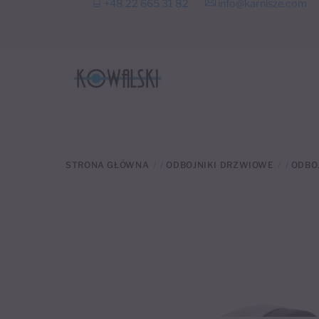
+48 22 665 31 82
info@karnisze.com
to
content
STRONA GŁÓWNA
/
ODBOJNIKI DRZWIOWE
/
ODBO