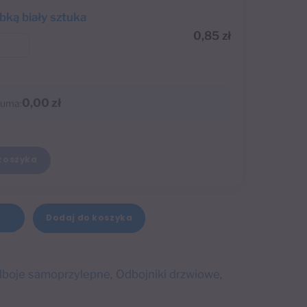
abką biały sztuka
0,85
zł
0,00 zł
uma:
koszyka
A
Dodaj do koszyka
+
l
t
e
boje samoprzylepne
Odbojniki drzwiowe
,
,
r