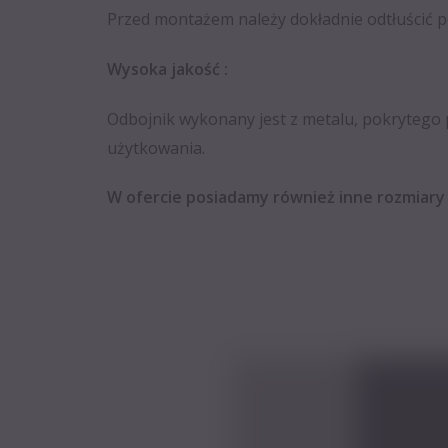
Przed montażem należy dokładnie odtłuścić po
Wysok
a
jakoś
ć
:
Odbojnik wykonany jest z metalu, pokrytego
użytkowania.
W ofercie posiadamy również inne rozmiary