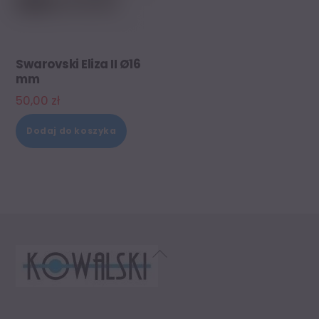
Swarovski Eliza II Ø16
mm
50,00
zł
Dodaj do koszyka
Back
To
Top