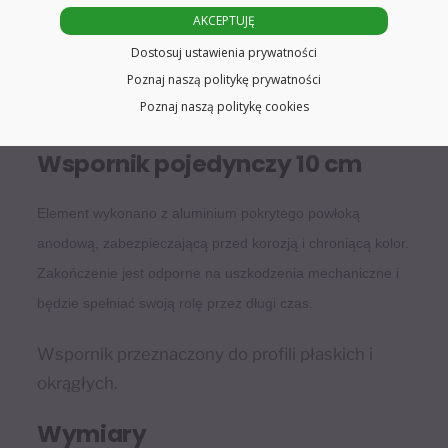
AKCEPTUJĘ
Dostosuj ustawienia prywatności
Poznaj naszą politykę prywatności
Poznaj naszą politykę cookies
Wspornik pojedynczy 10 cm
Element wykonano z aluminium pokrytego powłoką
anodową, zabezpieczającą przed korozją i chroniącą kolor.
Zakończenie jest odporne na uszkodzenia mechaniczne i
będzie spełniać swoją rolę przez długi czas.
Wspornik przeznaczony do profili płaskich i
okrągłych.
Wymiary