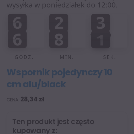
wysyłka w poniedziałek do 12:00.
6
2
3
6
2
3
0
0
0
:
:
6
8
1
6
8
0
0
0
2
0
1
GODZ.
MIN.
SEK.
Wspornik pojedynczy 10
cm alu/black
28,34
zł
Ten produkt jest często
kupowany z: