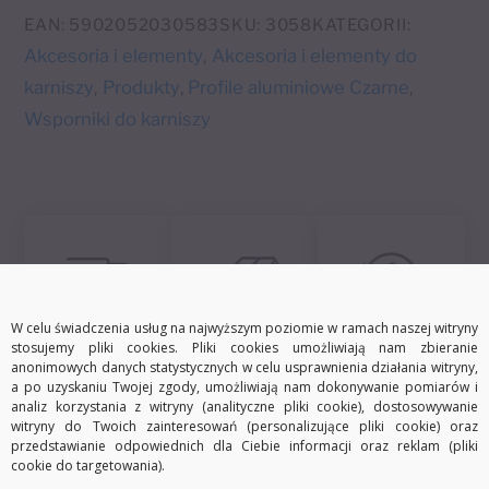
e
alu/black
EAN:
5902052030583
SKU:
3058
KATEGORII:
r
Akcesoria i elementy
Akcesoria i elementy do
,
n
karniszy
Produkty
Profile aluminiowe Czarne
,
,
,
a
Wsporniki do karniszy
t
i
v
e
:
W celu świadczenia usług na najwyższym poziomie w ramach naszej witryny
Darmowa dostawa
Szybka wysyłka
30 dni na zwrot
stosujemy pliki cookies. Pliki cookies umożliwiają nam zbieranie
anonimowych danych statystycznych w celu usprawnienia działania witryny,
a po uzyskaniu Twojej zgody, umożliwiają nam dokonywanie pomiarów i
analiz korzystania z witryny (analityczne pliki cookie), dostosowywanie
witryny do Twoich zainteresowań (personalizujące pliki cookie) oraz
przedstawianie odpowiednich dla Ciebie informacji oraz reklam (pliki
Opis
Informacje dodatkowe
cookie do targetowania).