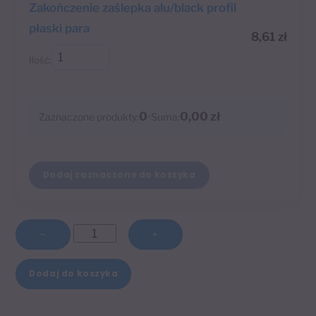
Zakończenie zaślepka alu/black profil
płaski para
8,61
zł
Ilość:
0
•
0,00 zł
Zaznaczone produkty:
Suma:
Dodaj zaznaczone do koszyka
ilość
−
+
Wspornik
A
pojedynczy
Dodaj do koszyka
l
10
t
cm