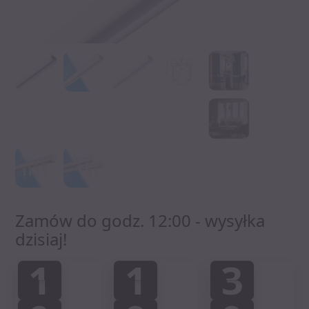
Zamów do godz. 12:00 - wysyłka
dzisiaj!
1
1
3
2
1
1
2
1
1
1
1
3
3
:
: