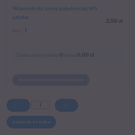
Wspornik do szyny pojedynczej WS
sztuka
2,50
zł
Ilość:
0
•
0,00 zł
Zaznaczone produkty:
Suma:
Dodaj zaznaczone do koszyka
ilość
−
+
Szyna
A
sufitowa
Dodaj do koszyka
l
aluminiowa