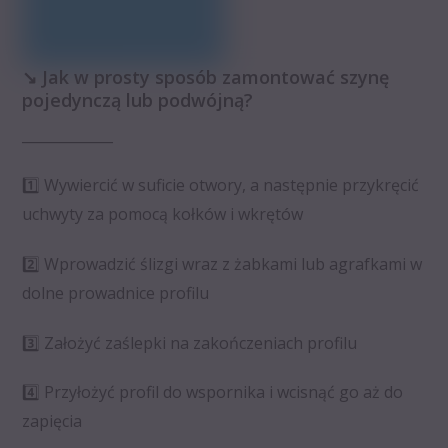
↘️ Jak w prosty sposób zamontować szynę
pojedynczą lub podwójną?
_____________
1️⃣ Wywiercić w suficie otwory, a następnie przykręcić
uchwyty za pomocą kołków i wkrętów
2️⃣ Wprowadzić ślizgi wraz z żabkami lub agrafkami w
dolne prowadnice profilu
3️⃣ Założyć zaślepki na zakończeniach profilu
4️⃣ Przyłożyć profil do wspornika i wcisnąć go aż do
zapięcia