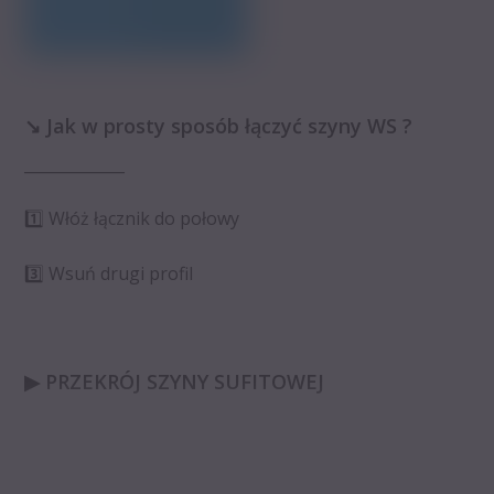
↘️ Jak w prosty sposób łączyć szyny WS ?
_____________
1️⃣ Włóż łącznik do połowy
3️⃣ Wsuń drugi profil
▶ PRZEKRÓJ SZYNY SUFITOWEJ