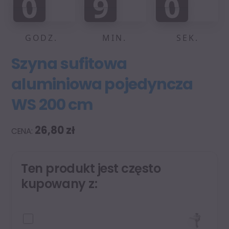
0
9
0
9
0
9
9
9
9
1
0
GODZ.
MIN.
SEK.
Szyna sufitowa
aluminiowa pojedyncza
WS 200 cm
26,80
zł
Ten produkt jest często
kupowany z: