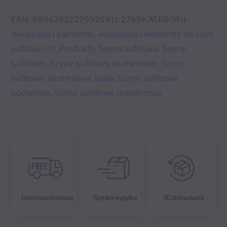
t
pojedyncza
e
WS
EAN:
5904252227992
SKU:
2799
KATEGORII:
r
200
Akcesoria i elementy
Akcesoria i elementy do szyn
,
n
cm
sufitowych
Produkty
Szyna sufitowa
Szyny
,
,
,
a
sufitowe
Szyny sufitowe aluminiowe
Szyny
,
,
t
sufitowe aluminiowe białe
Szyny sufitowe
,
i
podwójne
Szyny sufitowe pojedyncze
,
v
e
:
Darmowa dostawa
Szybka wysyłka
30 dni na zwrot