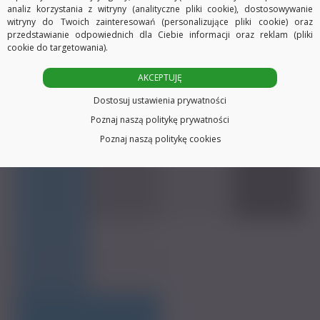
analiz korzystania z witryny (analityczne pliki cookie), dostosowywanie
UWAGA – aukcja dotyczy samej szyny, proszę
witryny do Twoich zainteresowań (personalizujące pliki cookie) oraz
przedstawianie odpowiednich dla Ciebie informacji oraz reklam (pliki
dobrać pozostałe elementy.
cookie do targetowania).
AKCEPTUJĘ
Dostosuj ustawienia prywatności
Poznaj naszą politykę prywatności
Poznaj naszą politykę cookies