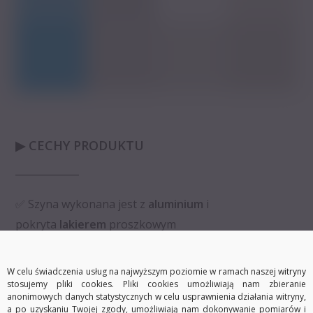
▶ CECHY PRODUKTU
_____________
✅ Szyna wykonana jest z
aluminium
i
pokryta
lakierem
proszkowym
✅
Docinamy szyny
do wybranej przez Państwa
W celu świadczenia usług na najwyższym poziomie w ramach naszej witryny
długości. (prosimy o pozostawienie informacji przy
stosujemy pliki cookies. Pliki cookies umożliwiają nam zbieranie
anonimowych danych statystycznych w celu usprawnienia działania witryny,
składaniu zamówienia)
a po uzyskaniu Twojej zgody, umożliwiają nam dokonywanie pomiarów i